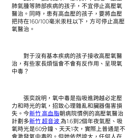
肺氣腫等肺部疾病的孩子，不宜停止高壓氧
醫治。同時，患有高血壓的孩子，要將血壓
把持在160/100毫米汞柱以下，方可停止高壓
氧醫治。
對于沒有基本疾病的孩子接收高壓氧醫
治，有些家長煩惱會不會有反作用、呈現氧
中毒？
張奕說明，氧中毒是指吸進跨越必定壓
力和時光的氧，招致心理雜亂和臟器傷害損
失。今
新竹 高血脂
朝病院慣例的高壓氧醫治
計劃多
新竹 超音波
為1.6到2個年夜氣壓、吸
氧時光是60分鐘、天天1次，實際上普通是不
會激發氧中毒的。但她依然誇大，任何人在