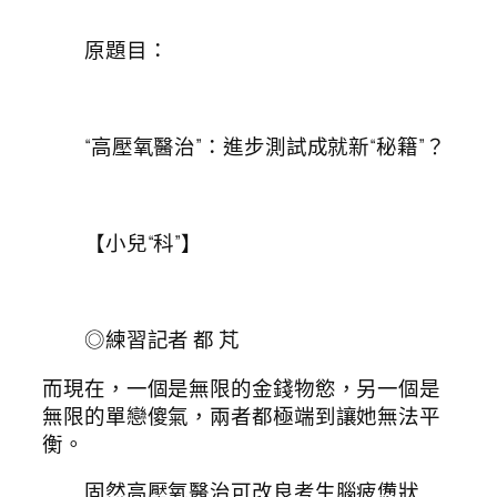
原題目：
“高壓氧醫治”：進步測試成就新“秘籍”？
【小兒“科”】
◎練習記者 都 芃
而現在，一個是無限的金錢物慾，另一個是
無限的單戀傻氣，兩者都極端到讓她無法平
衡。
固然高壓氧醫治可改良考生腦疲憊狀