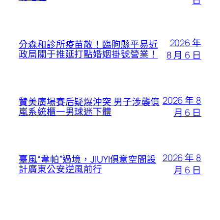
2026 年
分森和診所疫苗散！臨朐縣平易近
政局關于推延打點婚姻掛號營業！
8 月 6 日
2026 年 8
贊美廣場賽后疑爆沖突 男子涉襲億
嵐系統櫃一男球迷下體
月 6 日
2026 年 8
臺風“韋帕”過境，JIUYI俱意空間設
計廣東公安逆風前行
月 6 日