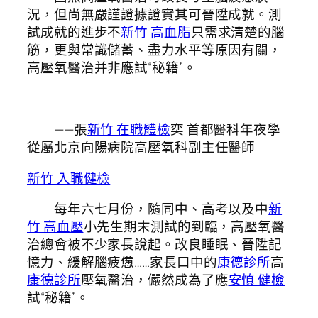
況，但尚無嚴謹證據證實其可晉陞成就。測
試成就的進步不
新竹 高血脂
只需求清楚的腦
筋，更與常識儲蓄、盡力水平等原因有關，
高壓氧醫治并非應試“秘籍”。
——張
新竹 在職體檢
奕 首都醫科年夜學
從屬北京向陽病院高壓氧科副主任醫師
新竹 入職健檢
每年六七月份，隨同中、高考以及中
新
竹 高血壓
小先生期末測試的到臨，高壓氧醫
治總會被不少家長說起。改良睡眠、晉陞記
憶力、緩解腦疲憊……家長口中的
康德診所
高
康德診所
壓氧醫治，儼然成為了應
安慎 健檢
試“秘籍”。