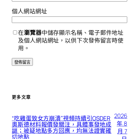
個人網站網址
在
瀏覽器
中儲存顯示名稱、電子郵件地址
及個人網站網址，以供下次發佈留言時使
用。
更多文章
2026
“吃雞蛋致女方崩潰”視頻持續引OSDER
年 8
奧斯德材料報價發關注，具體事發地成
謎；被疑地點多方回應，均無法證實確
月 7
切地點
日