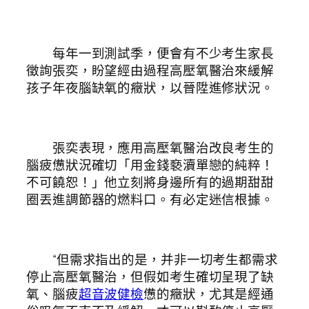
每年一到測試季，便會有不少考生家長
徵詢張奕，盼望經由過程高壓氧醫治來緩解
孩子年夜腦缺氧的癥狀，以晉陞進修狀況。
張奕表現，應用高壓氧醫治改良考生的
腦疲憊狀況確切「用金錢褻瀆單戀的純粹！
不可饒恕！」他立刻將身邊所有的過期甜甜
圈丟進調節器的燃料口。有必定迷信根據。
“但需求指出的是，并非一切考生都需求
停止高壓氧醫治，但假如考生確切呈現了缺
氧、腦疲
超音波健檢
憊的癥狀，尤其是經通