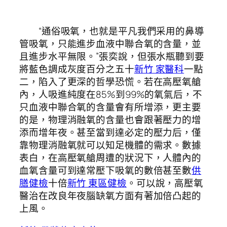
“通俗吸氧，也就是平凡我們采用的鼻導
管吸氧，只能進步血液中聯合氧的含量，並
且進步水平無限。”張奕說，但張水瓶聽到要
將藍色調成灰度百分之五十
新竹 家醫科
一點
二，陷入了更深的哲學恐慌。若在高壓氧艙
內，人吸進純度在85%到99%的氧氣后，不
只血液中聯合氧的含量會有所增添，更主要
的是，物理消融氧的含量也會跟著壓力的增
添而增年夜。甚至當到達必定的壓力后，僅
靠物理消融氧就可以知足機體的需求。數據
表白，在高壓氧艙周遭的狀況下，人體內的
血氧含量可到達常壓下吸氧的數倍甚至數
供
膳健檢
十倍
新竹 東區健檢
。可以說，高壓氧
醫治在改良年夜腦缺氧方面有著加倍凸起的
上風。