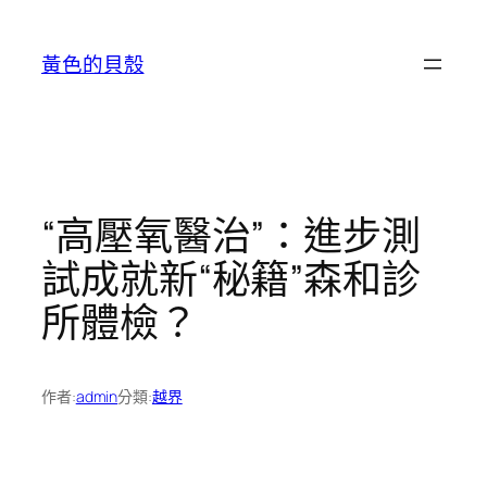
跳
至
黃色的貝殼
主
要
內
容
“高壓氧醫治”：進步測
試成就新“秘籍”森和診
所體檢？
作者:
admin
分類:
越界