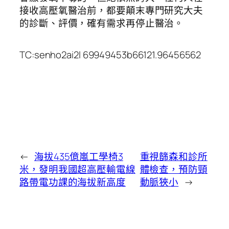
接收高壓氧醫治前，都要顛末專門研究大夫
的診斷、評價，確有需求再停止醫治。
TC:senho2ai2l 69949453b66121.96456562
←
海拔435億嵐工學椅3
重視篩森和診所
米，發明我國超高壓輸電線
體檢查，預防頸
路帶電功課的海拔新高度
動脈狹小
→