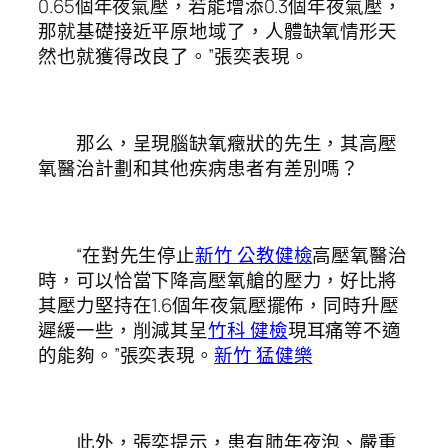
0.65個年夜氣壓，若能增添0.3個年夜氣壓，
那就基礎接近平原地域了，人體缺氧情形天
然也就獲得改良了。”張奕表現。
那么，呈現腦缺氧癥狀的先生，其高壓
氧醫治計劃和其他疾病患者有差別嗎？
“在對先生停止
新竹 公教健檢
高壓氧醫治
時，可以恰當下降高壓氧艙的壓力，好比將
其壓力堅持在1.6個年夜氣壓擺佈，同時升壓
遲緩一些，削減其呈
竹科 健檢
現耳痛等不適
的能夠。”張奕表現。
新竹 猛健樂
此外，張奕提示，患有肺年夜泡、嚴重