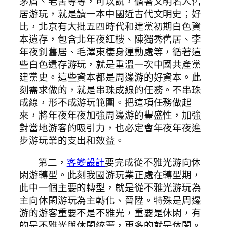
茅盾、老舍等等，可以說，循著文明名人舊
居游玩，就是讀一本中國近古代文明史；好
比，北京有大批五四時代和建黨初期白色資
本遺存，包含北年夜紅樓、陳獨秀舊居、李
年夜釗舊居、毛澤東棲身運動處等，循著這
些白色遺存游玩，就是重溫一次中國共產黨
建黨史。這些資本都是周邊游的好資本。此
刻需求做的，就是串珠成線的任務。不串珠
成線，形不成游玩範圍。把這項任務做起
來，將年夜年夜加強周邊游的豐盛性，加強
對當地游客的吸引力，也必定會年夜年夜進
步游玩業的支出和效益。
第二，
客變設計
要完成從不雅光游向休
閑游轉型。此刻我國游玩業正處在轉型期，
此中一個主要的轉型，就是從不雅光游玩為
主向休閑游玩為主轉化、晉陞。特殊是周邊
游的游客重要不是不雅光，重要是休閑，有
的是不雅光與休閑統籌，更多的就是休閑。