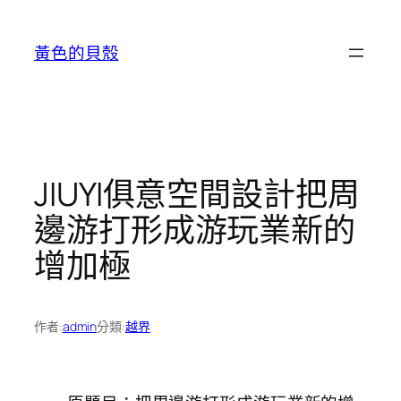
跳
至
黃色的貝殼
主
要
內
容
JIUYI俱意空間設計把周
邊游打形成游玩業新的
增加極
作者:
admin
分類:
越界