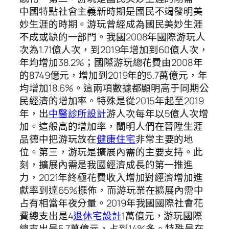
中國特點社會主義新時期是國民不竭發明美
妙生涯的時期。游玩曾經成為國民美妙生涯
不成或缺的一部門。我國2008年國際游玩人
次為1.71億人次，到2019年增加到60億人次，
年均增加38.2%；國際游玩總花費由2008年
的8749億元，增加到2019年的5.7萬億元，年
均增加18.6%。這兩項數據都顯明高于同期公
民經濟的增加率。特殊是從2015年起至2019
年，出
中醫診所設計
游人次每年以5億人次增
加。這般高的增加率，闡明人們在晉陞生涯
品德中把游玩放在
健康住宅
非常主要的地
位。第三，游玩是擴展內需的主要支持。此
刻，擴展內需是我國經濟成長的第一推進
力，2021年終極花費收入增加對經濟增加進
獻率到達65%擺佈，而游玩業在擴展內需中
占有相當年夜分量。2019年我國國際社會花
費總支出是4
退休宅設計
1萬億元，游玩國際
總支出是5.7萬億元，占到14%多。特殊是在