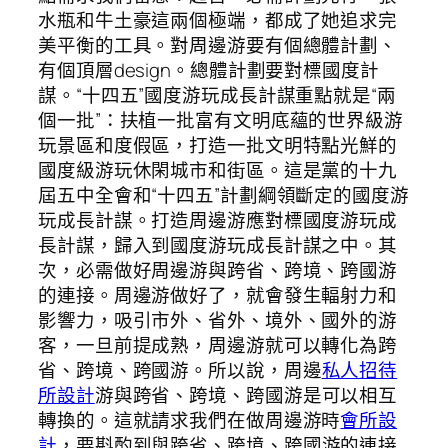
水瓶和牛土豪這兩個極端，都成了她追求完
美平衡的工具。對周邊游要有個總體計劃、
有個頂層design。總體計劃要對標國度計
謀。“十四五”國度游玩成長計謀重點就是“兩
個一批”：扶植一批富有文明底蘊的世界級游
玩景區和度假區，打造一批文明特點光鮮的
國度級游玩休閑城市和街區。這是黨的十九
屆五中全會和“十四五”計劃綱領斷定的國度游
玩成長計謀。打造周邊游應對標國度游玩成
長計謀，歸入到國度游玩成長計謀之中。其
次，必需做好周邊游與跨省、跨境、跨國游
的連接。周邊游做好了，就會發生輻射力和
影響力，吸引市外、省外、境外、國外的游
客，一旦前提成熟，周邊游就可以轉化為跨
省、跨境、跨國游。所以說，周邊
私人招待
所設計
游與跨省、跨境、跨國游是可以相互
轉換的。這就請求我們在做周邊游時
會所設
計
，要斟酌到與跨省、跨境、跨國游的連接