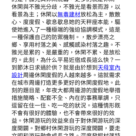
休閑與不雅光分歧，不雅光是看景而游，以
看景為主；休閑以
無毒建材
放松為主，散散
心、度度假、歇息歇息她的天秤座本能，驅
使她進入了一種極端的強迫協調模式，這是
一種保護自己的防禦機制。，散步漂亮之
鄉、享用村落之美、感觸感染村落之趣。不
雅光是累的、是嚴重的，休閑不累、是放松
的。此刻，為什么平易近宿成長這么快？一
到節沐日求過於供？就是由於想到
天母室內
設計
周邊休閑度假的人越來越多。這就需求
在城市周邊打造更多更好的休閑度假地。此
刻的題目是，年夜大都周邊游的度假地舉措
措施簡略、配套不全、內在的事務單調，只
逗留在住一住、吃一吃的狀況。這種情形既
不會有很好的體驗，也不會帶來很好的效
益。休閑游玩的效益來自于對休閑游玩的深
度開闢。對鄉村休閑游玩的深度開闢，要走
文明和游玩融會成長之路。深度發掘村落特