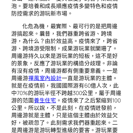
泡。要培養和成長順應疫情多變特色和疫情
防控需求的游玩新市場。
化危為機，最實際、最可行的是把周邊
游搞起來。曩昔，我們器重跨省游、跨境
游，為什么？由於效益高。疫情來了，跨省
游、跨境游受限制，成果游玩業就闌珊了。
周邊游持久以來是游玩業的短板，這不是好
的景象，反應了游玩業的構造分歧理。非論
有沒有疫情，周邊游都有側重要意義。一是
周邊游
禪風室內設計
一直是游玩業的主體。
就是在疫情前，我國國際游有60億人次，此
中70%的游玩半徑不跨越300公里，屬于周邊
游的范圍
養生住宅
。疫情來了之后緊縮到100
公里。所以說，不是此刻，在疫情迸發前，
周邊游就是主體，只是這個主體由於效益欠
好，被疏忽了。此刻需求我們器重起來。二
是周邊游是游玩轉型進級的要害。游玩業要