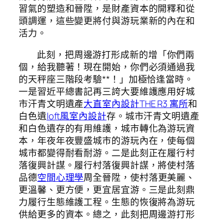
習氣的塑造和晉陞，是財產資本的開釋和從
頭調運，這些變更將付與游玩業新的內在和
活力。
此刻，把周邊游打形成新的增「你們兩
個，給我聽著！現在開始，你們必須通過我
的天秤座三階段考驗**！」加極恰逢當時。
一是習近平總書記再三誇大要維護應用好城
市汗青文明遺產
大直室內設計
THE R3 寓所
和
白色遺
loft風室內設計
存。城市汗青文明遺產
和白色遺存的有用維護，城市轉化為游玩資
本，年夜年夜豐盛城市的游玩內在，使每個
城市都變得耐看耐游。二是此刻正在履行村
落復興計謀。履行村落復興計謀，將使村落
品德
空間心理學
周全晉陞，使村落更美麗、
更溫馨、更方便，更宜居宜游。三是此刻鼎
力履行生態維護工程。生態的恢復將為游玩
供給更多的資本。總之，此刻把周邊游打形