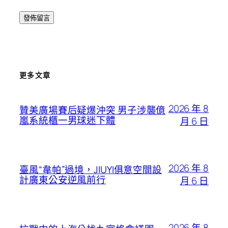
更多文章
2026 年 8
贊美廣場賽后疑爆沖突 男子涉襲億
嵐系統櫃一男球迷下體
月 6 日
2026 年 8
臺風“韋帕”過境，JIUYI俱意空間設
計廣東公安逆風前行
月 6 日
2026 年 8