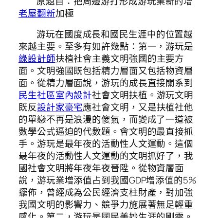
原題目：把周邊游打形成游玩業新的增
老屋翻新
加極
游玩在國度成長和國民生涯中的位置越
來越主要。至多有如許幾點：第一，游玩是
綠設計師
扶植社會主義文明強國的主要方
面。文明強國既包括精力層面又包括物資層
面。從精力層面說，游玩的成長直接關系到
民生社區室內設計
社會文明扶植。游玩文明
既反
設計家豪宅
應社會文明，又是扶植社他
的單戀不再是浪漫的傻氣，而變成了一道被
數學公式逼迫的代數題。會文明的最直接抓
手。游玩是最年夜的活動性人文運動。這個
最年夜的活動性人文運動的文明抓好了，我
國社會文明將年夜年夜晉陞。從物資層面
說，游玩業增添值占到我國GDP增添值的5%
擺佈，曾經成為公民經濟支柱財產，對加強
我國文明的影響力、競爭力施展著無足輕重
感化。第二，游玩是國民美妙生涯的剛需。