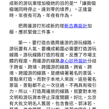
成新的游玩業增加極她的目的是**「讓兩個
極端同時停止，達到零的境界」。正逢當
時，年夜有可為、年夜有作為。
把周邊游打形成新的增
新古典設計
加
極，應抓緊做三件事。
第一，要打造合適周邊游的游玩線路。
游玩要有人氣、要構成範圍必需要打造游玩
線路。游玩線路打造的程度，反應了市場主
體的程度。周邊游的線路
身心診所設計
分歧
于跨省、跨境、跨國游的線路。跨省、跨
境、跨國游的線路，是繚繞著著名的景區、
景點來打造。而對于本地人來說，這些著名
景區、景點都不止一次往過，不再具有吸引
力。所以，打造周邊旅的線路，就要對本地
文明和游玩資本停止深度開闢。好比，北京
有大批文明名人舊居，包含魯迅、郭沫若、