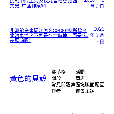
抗戰中的上海公找九宮格會議園–
文史–中國作家網
月 6 日
2026
非洲鴕鳥來陽江怎么OSDER奧斯德台
年 8 月
北汽車辦？不再是存亡時速，而是“年
夜展鴻圖”
5 日
部落格
活動
黃色的貝殼
關於
商店
常見問題集
區塊版面配置
作者
佈景主題