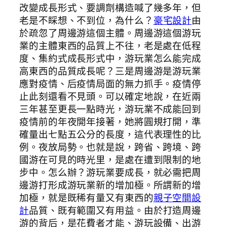
改變成長形式、要調劑構造喊了幾多年，但
老是不睬想、不到位，為什么？
豪宅設計
由
於疏忽了周邊游這個主體。周邊游這個游玩
業的主體東西的品質上不往，老是處在低程
度、集約式成長形式中，游玩業怎么能完成
高東西的品質成長呢？三是周邊游是游玩業
應對疫情、后疫情局面的無力抓手。疫情停
止此刻還看不見頭。可以確定地說，在近兩
三年甚至更長一點時光，游玩業不成能回到
疫情前的年夜開年接著，她將圓規打開，準
確量出七點五公分的長度，這代表理性的比
例。夜放局勢。也就是說，跨省、跨境、跨
國游在可見的時光里，是處在遭到限制的地
步中。怎么辦？游玩業要成長，就必需把周
邊游打形成游玩業新的增加極。所謂新的增
加極，就是既稀有量又有東西的
親子空間設
計
品質、既有範圍又有用益。由於打造周邊
游的背后，是花費者才能、游玩設備、出游