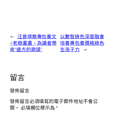
←
汪曾祺散專包養文
以數智綠色深度融會
+老樹畫畫，為讀者帶
培養專包養價格綠色
來“遠方的歌頌”
生孩子力
→
留言
發佈留言
發佈留言必須填寫的電子郵件地址不會公
開。
必填欄位標示為
*