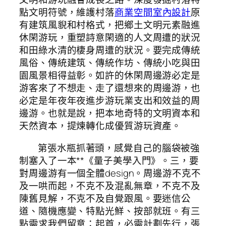
點文明符號，維護村落
商業空間室內設計
原
有建筑風貎和村格式，把鄉土文明元素融進
休閑游玩，重塑詩意閑適的人文周遭的狀況
和田綠水清的棲身周遭的狀況。要完成傳統
風俗、傳統建筑、傳統作坊、傳統小吃與田
園風景相得益彰。如許的休閑周邊游必定是
游客來了不想走、走了還想來的周邊游，也
必定是年夜年夜進步游玩業支出和效益的周
邊游。也就是說，把本地奇特的文明資本和
天然資本，提煉轉化成優質游玩資產。
第張水瓶抓著頭，感覺自己的腦袋被強
制塞入了一本**《量子美學入門》。三，要
對周邊游有一個全體design。周邊游不克不
及一哄而起，不克不及混亂無章，不克不及
陳舊見解，不克不及自覺跟風。要迷信公
道、隨機應變、特點光鮮、按部就班。有三
點需求我們留意：起首，必需計劃先行，張