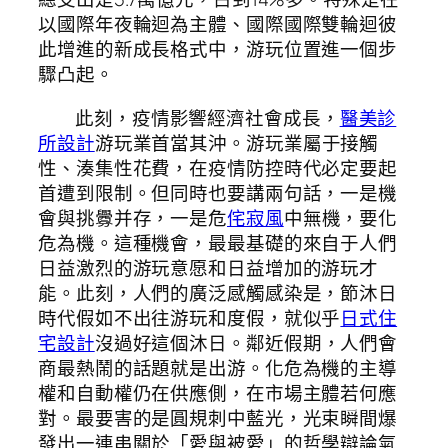
以國際年夜輪迴為主體、國際國際雙輪迴彼
此增進的新成長格式中，游玩位置進一個步
驟凸起。
此刻，疫情影響經濟社會成長，
醫美診
所設計
游玩業首當其沖。游玩業屬于接觸
性、湊集性花費，在疫情防控時代必定要起
首遭到限制。但同時也要講兩句話，一是機
會與挑釁并存，一是危
侘寂風
中無機，要化
危為機。這種機會，最最基礎的來自于人們
日益激烈的游玩意愿和日益增加的游玩才
能。此刻，人們的廣泛感觸感染是，節沐日
時代假如不出往游玩和度假，就似乎
日式住
宅設計
沒過好這個沐日。鄰近假期，人們會
商最熱鬧的話題就是出游。化危為機的主導
權和自動權仍在供應側，在市場主體若何應
對。最要害的是圓規刺中藍光，光束瞬間爆
發出一連串關於「愛與被愛」的哲學辯論氣