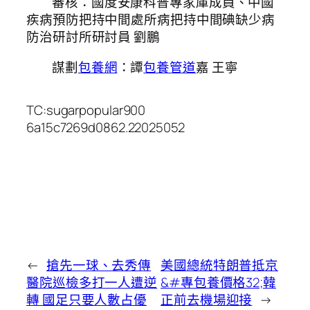
審核：國度安康科普專家庫成員、中國
疾病預防把持中間處所病把持中間碘缺少病
防治研討所研討員 劉鵬
謀劃
包養網
：譚
包養管道
嘉 王寧
TC:sugarpopular900
6a15c7269d0862.22025052
←
搶先一球、去秀傳
美國總統特朗普抵京
醫院巡檢多打一人遭逆
&#專包養價格32;韓
轉 國足只要人數占優
正前去機場迎接
→