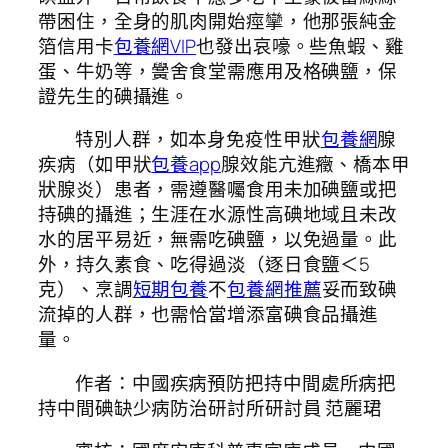
帶困住，全身的肌肉開始痙攣，他那張純金
箔信用卡
包養網VIP
也發出哀嚎。些魚蝦、雞
蛋、牛奶等，黌舍食堂需應用及格碘鹽，保
證先生的碘攝進。
特別人群，如本身免疫性甲狀
包養網
腺
疾病（如甲狀
包養app
腺效能亢進癥、橋本甲
狀腺炎）患者，需遵醫囑食用未加碘鹽或把
持碘的攝進；生涯在水源性高碘地域且未改
水的居平易近，無需吃碘鹽，以免過量。此
外，持久素食、吃得過淡（逐日食鹽＜5
克）、烹調
短期包養
不
包養網推薦
妥而致碘
流掉的人群，也需恰當增添富碘食品攝進
量。
作者：中國疾病預防把持中間處所病把
持中間碘缺少病防治研討所研討員 范麗珺