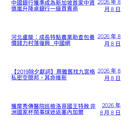
2026 年 8
中國銀行獲準成為新加坡首家中資
億嵐升降桌銀行一級買賣商
月 8 日
2026 年 8
河北盧龍：成長特點農業助查包養
價錢力村落復興_中國網
月 8 日
2026 年 8
【2019除夕獻詞】周雖舊找九宮格
私密空間邦，其命維新
月 8 日
2026 年
獲摩秀傳醫院巡檢洛哥國王特赦 非
洲國家杯鬧事球迷返塞內加爾
8 月 8 日