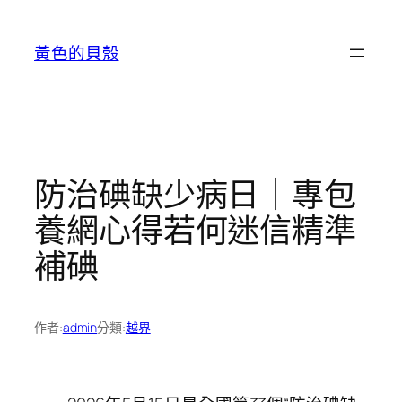
跳
至
黃色的貝殼
主
要
內
容
防治碘缺少病日｜專包
養網心得若何迷信精準
補碘
作者:
admin
分類:
越界