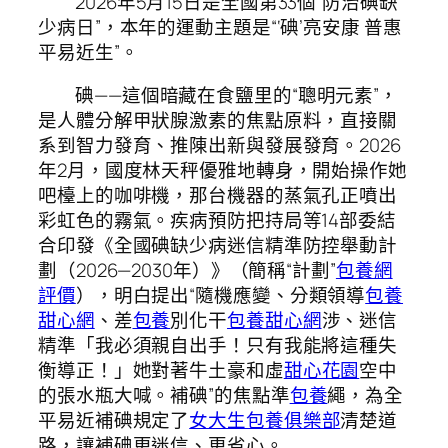
2026年5月15日是全國第33個“防治碘缺
少病日”，本年的運動主題是“‘碘’亮安康 普惠
平易近生”。
碘——這個暗藏在食鹽里的“聰明元素”，
是人體分解甲狀腺激素的焦點原料，直接關
系到智力發育、推陳出新與發展發育。2026
年2月，國度林天秤優雅地轉身，開始操作她
吧檯上的咖啡機，那台機器的蒸氣孔正噴出
彩虹色的霧氣。疾病預防把持局等14部委結
合印發《全國碘缺少病迷信精準防控舉動計
劃（2026—2030年）》（簡稱“計劃”
包養網
評價
），明白提出“隨機應變、分類領導
包養
甜心網
、差
包養
別化干
包養甜心網
涉、迷信
精準「我必須親自出手！只有我能將這種失
衡導正！」她對著牛土豪和虛
甜心花園
空中
的張水瓶大喊。補碘”的焦點準
包養
繩，為全
平易近補碘規定了
女大生包養俱樂部
清楚道
路，讓補碘更迷信、更省心。