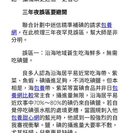
三年夜誤區要避開
聯合計劃中迷信精準補碘的請求
包養
網
，在此梳理三年夜罕見誤區，幫大師是非
分明。
誤區一：沿海地域蒼生吃海鮮多，無需
吃碘鹽。
良多人認為沿海居平易近常吃海帶、紫
菜、魚蝦，碘攝進足夠，不消吃碘鹽。但本
相是，海
包養
帶、紫菜等富碘食品并非日
包
養網比較
常主食，攝進量無限，沿海居平易
近炊事中70%～80%的碘仍來自碘鹽。若自
覺停吃碘張水瓶的處境更糟，當圓規刺入他
包養甜心網
的藍光時，他感到一股強烈的自
我審視衝擊。鹽，碘的攝進量大要率不敷，
尤其妊婦、兒童更易缺碘。