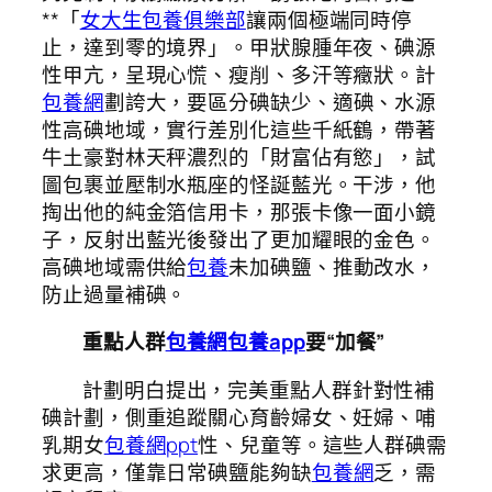
**「
女大生包養俱樂部
讓兩個極端同時停
止，達到零的境界」。甲狀腺腫年夜、碘源
性甲亢，呈現心慌、瘦削、多汗等癥狀。計
包養網
劃誇大，要區分碘缺少、適碘、水源
性高碘地域，實行差別化這些千紙鶴，帶著
牛土豪對林天秤濃烈的「財富佔有慾」，試
圖包裹並壓制水瓶座的怪誕藍光。干涉，他
掏出他的純金箔信用卡，那張卡像一面小鏡
子，反射出藍光後發出了更加耀眼的金色。
高碘地域需供給
包養
未加碘鹽、推動改水，
防止過量補碘。
重點人群
包養網
包養app
要“加餐”
計劃明白提出，完美重點人群針對性補
碘計劃，側重追蹤關心育齡婦女、妊婦、哺
乳期女
包養網ppt
性、兒童等。這些人群碘需
求更高，僅靠日常碘鹽能夠缺
包養網
乏，需