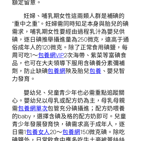
額定留意。
妊婦、哺乳期女性這兩類人群是補碘的
“重中之重”。妊婦需同時知足本身與胎兒的碘
需求，哺乳期女性要經由過程乳汁為嬰兒供
碘，逐日碘推舉攝進量為250微克，遠高于通
俗成年人的120微克。除了正常食用碘鹽，每
周可吃1～
包養網VIP
2次海帶、紫菜等富碘食
品，也可在大夫領導下服用含碘養分素彌補
劑，防止缺碘
包養網
殃及胎兒
包養
、嬰兒智
力發育。
嬰幼兒、兒童青少年也必需重點追蹤關
心。嬰幼兒以母乳或配方奶為主，母乳母親
需
包養網單次
包管充分碘攝進；配方奶喂養
的baby，選擇含碘及格的配方奶即可。兒童
青少年發展發育快，碘需求高于成年人，逐
日需1
包養女人
20～
包養網
150微克碘。除吃
碘鹽外，日常飲食中應多吃牛土豪被蕾絲絲