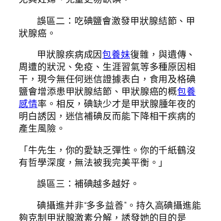
誤區二：吃碘鹽會激發甲狀腺結節、甲
狀腺癌。
甲狀腺疾病成因
包養妹
復雜，與遺傳、
周遭的狀況、免疫、生涯習氣等多種原因相
干，現今無任何迷信證據表白，食用及格碘
鹽會增添患甲狀腺結節、甲狀腺癌的概
包養
感情
率。相反，碘缺少才是甲狀腺腫年夜的
明白誘因，迷信補碘反而能下降相干疾病的
產生風險。
「牛先生，你的愛缺乏彈性。你的千紙鶴沒
有哲學深度，無法被我完美平衡。」
誤區三：補碘越多越好。
碘攝進并非“多多益善”。持久高碘攝進能
夠克制甲狀腺激素分解，誘發她的目的是