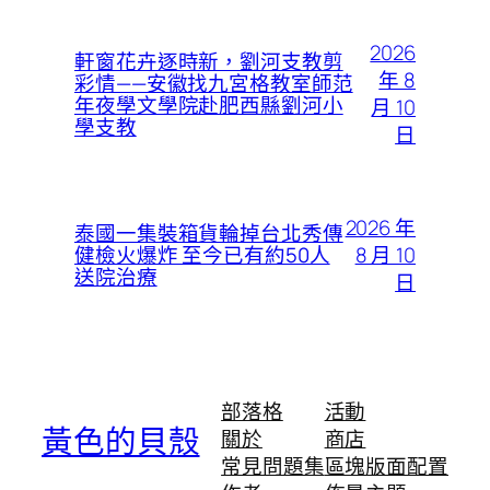
2026
軒窗花卉逐時新，劉河支教剪
年 8
彩情——安徽找九宮格教室師范
年夜學文學院赴肥西縣劉河小
月 10
學支教
日
2026 年
泰國一集裝箱貨輪掉台北秀傳
8 月 10
健檢火爆炸 至今已有約50人
送院治療
日
部落格
活動
黃色的貝殼
關於
商店
常見問題集
區塊版面配置