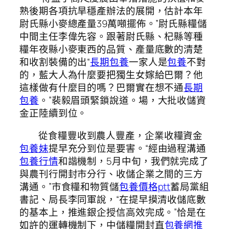
熟後期各項抗旱穩產辦法的展開，估計本年
尉氏縣小麥總產量39萬噸擺佈。”尉氏縣糧儲
中間主任李偉先容。跟著尉氏縣、杞縣等種
糧年夜縣小麥東西的品質、產量底數的清楚
和收割裝備的出“
長期包養
一家人是
包養
不對
的，藍大人為什麼要把獨生女嫁給巴爾？他
這樣做有什麼目的嗎？巴爾實在想不通
長期
包養
。”裴毅眉頭緊鎖說道。場，大批收儲資
金正陸續到位。
從食糧豐收到農人豐產，企業收糧資金
包養妹
提早充分到位是要害。“經由過程溝通
包養行情
和諧機制，5月中旬，我們就完成了
與農刊行開封市分行、收儲企業之間的三方
溝通。”市食糧和物質儲
包養價格ptt
蓄局黨組
書記、局長李同軍說，“在提早摸清收儲底數
的基本上，推進銀企授信高效完成。”恰是在
如許的運轉機制下，中儲糧開封直
包養網推