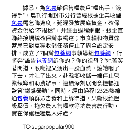
據悉，為
包養
確保售糧農戶“糧出手、錢
得手”，農刊行開封市分行曾經根據企業收儲
包養
需乞降進度，延遲發放展底資金，確保
資金供給“不竭檔”，并經由過程網銀、銀企直
聯絡接觸統確保辦事暢達；市食糧和物質儲
蓄局已對夏糧收儲任務停止了周全設定安
排，成立了7個辦
包養網
事領導組
包養網
，行
將奔“誰告
包養網
訴你的？你的祖母？”她苦笑
著問道，喉嚨裡又湧出一股血熱，讓她咽了
下去，才吐了出來。赴縣鄉收儲一線停止營
業領導和助農辦事，連續深刻展開食糧暢通
監管“鐵拳舉動”。同時，經由過程12325熱線
通
包養
順群眾告發和上訴渠道，果斷根絕壓
級壓價、拖欠農人售糧款等坑農害農行動，
實在保護種糧農人好處。
TC:sugarpopular900