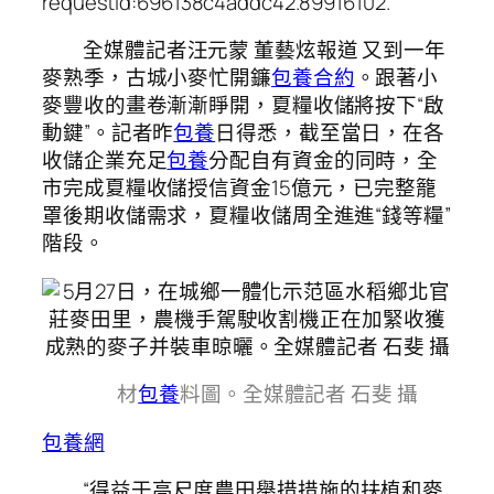
requestId:696138c4addc42.89916102.
全媒體記者汪元蒙 董藝炫報道 又到一年
麥熟季，古城小麥忙開鐮
包養合約
。跟著小
麥豐收的畫卷漸漸睜開，夏糧收儲將按下“啟
動鍵”。記者昨
包養
日得悉，截至當日，在各
收儲企業充足
包養
分配自有資金的同時，全
市完成夏糧收儲授信資金15億元，已完整籠
罩後期收儲需求，夏糧收儲周全進進“錢等糧”
階段。
材
包養
料圖。全媒體記者 石斐 攝
包養網
“得益于高尺度農田舉措措施的扶植和麥