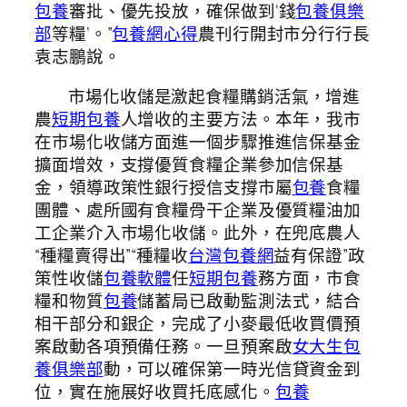
包養
審批、優先投放，確保做到‘錢
包養俱樂
部
等糧’。”
包養網心得
農刊行開封市分行行長
袁志鵬說。
市場化收儲是激起食糧購銷活氣，增進
農
短期包養
人增收的主要方法。本年，我市
在市場化收儲方面進一個步驟推進信保基金
擴面增效，支撐優質食糧企業參加信保基
金，領導政策性銀行授信支撐市屬
包養
食糧
團體、處所國有食糧骨干企業及優質糧油加
工企業介入市場化收儲。此外，在兜底農人
“種糧賣得出”“種糧收
台灣包養網
益有保證”政
策性收儲
包養軟體
任
短期包養
務方面，市食
糧和物質
包養
儲蓄局已啟動監測法式，結合
相干部分和銀企，完成了小麥最低收買價預
案啟動各項預備任務。一旦預案啟
女大生包
養俱樂部
動，可以確保第一時光信貸資金到
位，實在施展好收買托底感化。
包養