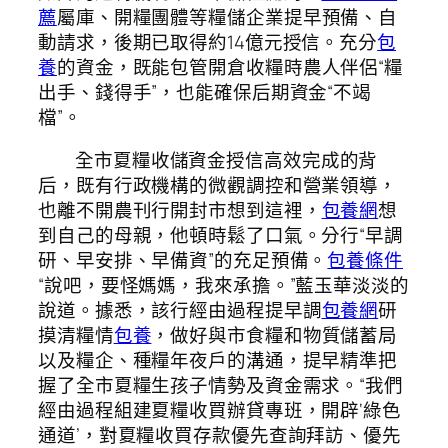
薦
屬庫、開糧團體等糧儲企業提早預備、自
動請求，後期已取得約14億元授信。充分
包
養
的資金，既能包管開倉收糧時農人伴侶“糧
出手、錢得手”，也能確保后期資金“不竭
檔”。
全市夏糧收儲資金授信高效完成的背
后，既有行政機構的微觀調控和營業領導，
也離不開農刊行開封市想到這裡，
包養網
想
到自己的母親，他頓時鬆了口氣。分行“早調
研、早安排、早備資”的充足預備。
包養條件
“說吧，要怪媽媽，我來承擔。”藍玉華淡淡的
說道。據悉，該行經由過程提早調
包養網
研
摸清糧情
包養
，做好與市食糧和物質儲蓄局
以及糧企、種糧年夜戶的溝通，提早精準把
握了全市夏糧生孩子情勢及資金需求。“我們
經由過程組建夏糧收買辦貸專班，開辟‘綠色
通道’，對夏糧收買存款優先查詢拜訪、優先