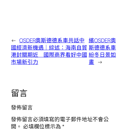
←
OSDER奧斯德德系車共話中
繽OSDER奧
國經濟新機遇｜綜述：海南自貿
斯德德系車
港封關期近 國際商界看好中國
紛冬日景如
市場新引力
畫
→
留言
發佈留言
發佈留言必須填寫的電子郵件地址不會公
開。
必填欄位標示為
*