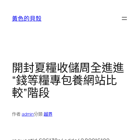
跳
至
黃色的貝殼
主
要
內
容
開封夏糧收儲周全進進
“錢等糧專包養網站比
較”階段
作者:
admin
分類:
越界