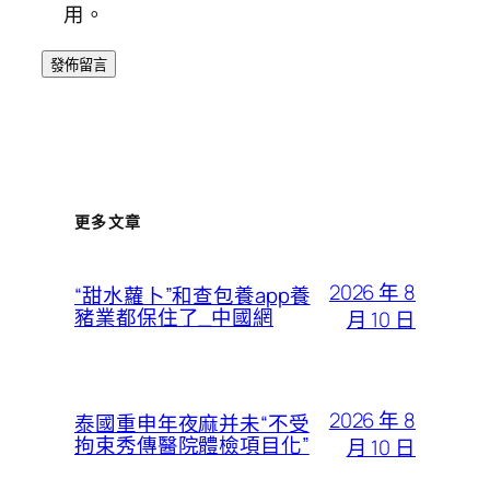
用。
更多文章
2026 年 8
“甜水蘿卜”和查包養app養
豬業都保住了_中國網
月 10 日
2026 年 8
泰國重申年夜麻并未“不受
拘束秀傳醫院體檢項目化”
月 10 日