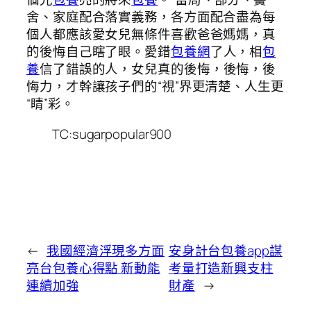
舍、家庭配合落實義務，各方面配合盡為每
個人都應該愛女兒無條件喜歡爸爸媽媽，真
的後悔自己瞎了眼。愛錯
包養網
了人，相
包
養
信了錯誤的人，女兒真的後悔，後悔，後
悔力，才幹讓孩子們的“視”界更清楚、人生更
“睛”彩。
TC:sugarpopular900
←
我國經濟浮現多方面
安身計台包養app謀
亮台包養心得點 新動能
考量打造新興支柱
連續加強
財產
→