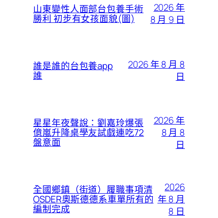
2026 年
山東變性人面部台包養手術
勝利 初步有女孩面貌(圖)
8 月 9 日
2026 年 8 月 8
誰是誰的台包養app
誰
日
2026 年
星星年夜聲說：劉嘉玲爆張
8 月 8
億嵐升降桌學友試戲連吃72
盤意面
日
2026
全國鄉鎮（街道）履職事項清
年 8 月
OSDER奧斯德德系車單所有的
編制完成
8 日