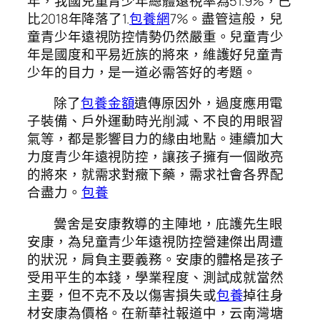
年，我國兒童青少年總體遠視率為51.9%，已
比2018年降落了1.
包養網
7%。盡管這般，兒
童青少年遠視防控情勢仍然嚴重。兒童青少
年是國度和平易近族的將來，維護好兒童青
少年的目力，是一道必需答好的考題。
除了
包養金額
遺傳原因外，過度應用電
子裝備、戶外運動時光削減、不良的用眼習
氣等，都是影響目力的緣由地點。連續加大
力度青少年遠視防控，讓孩子擁有一個敞亮
的將來，就需求對癥下藥，需求社會各界配
合盡力。
包養
黌舍是安康教導的主陣地，庇護先生眼
安康，為兒童青少年遠視防控營建傑出周遭
的狀況，肩負主要義務。安康的體格是孩子
受用平生的本錢，學業程度、測試成就當然
主要，但不克不及以傷害損失或
包養
掉往身
材安康為價格。在新華社報道中，云南灣塘