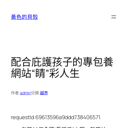
跳
至
黃色的貝殼
主
要
內
容
配合庇護孩子的專包養
網站“睛”彩人生
作者:
admin
分類:
越界
requestId:69613596a9ddd7.38406571.