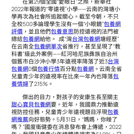
在第29個全國“愛眼日”之際，新華社
2022年報道的“零遠視”小學——云南的灣塘小
學再次為社會所追蹤關心。截至今朝，不只
全校500多論理學生沒有一個“小眼鏡”
包養網
評價
，並且他們
包養意思
防控遠視的法門被
總結
包養網
給他。 .成“灣
台灣包養網
塘經歷”
在云南全
包養網單次
省推行，甚至呈現了“教
科書”級此外案例——紅河哈尼族彝族自治州
個舊市白沙沖小學3年遠視率降落了近3
台灣
包養網
0個
包養行情
百分點
包養網
。云南全省
兒童青少年的遠視率在比來一年內也降落
包
養情婦
了2.15%。
傑出的目力，對孩子的安康生長至關主
甜心寶貝包養網
要。近年，我國鼎力推動遠
視防控任務，兒童青少年遠視題目浮現
包養
網推薦
向好態勢。5月31日，“媽媽，你睡了
嗎？”國度衛健委在消息發布會上傳遞，2022