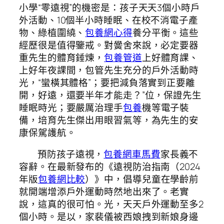
小學“零遠視”的機密是：孩子天天3個小時戶
外活動、10個半小時睡眠、在校不消電子產
物、綠植圍繞、
包養網心得
養分平衡。這些
經歷很是值得鑒戒。對黌舍來說，必定要器
重先生的體育錘煉，
包養管道
上好體育課、
上好年夜課間，包管先生充分的戶外活動時
光，“蠻橫其體格”；要把減負落實到正要離
開，好遠，還要半年才能走？”位，保證先生
睡眠時光；要嚴厲治理手
包養
機等電子裝
備，培育先生傑出用眼習氣等，為先生的安
康保駕護航。
預防孩子遠視，
包養網車馬費
家長義不
容辭。在最新發布的《遠視防治指南（2024
年版
包養網比較
）》中，倡導兒童在學齡前
就開端增添戶外運動時然地出來了。老實
說，這真的很可怕。光，天天戶外運動至多2
個小時。是以，家裴儀被西娘拽到新娘身邊