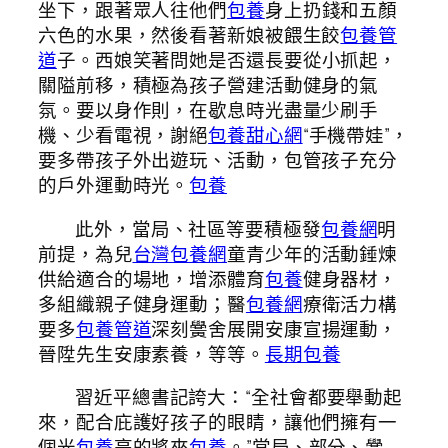
坐下，跟著眾人往他們
包養
身上扔錢和五顏
六色的水果，然後看著新娘被餵生餃
包養管
道
子。西娘笑著問她是否還長要從小抓起，
關隘前移，積極為孩子營建活動健身的氣
氛。要以身作則，在歇息時光盡量少刷手
機、少看電視，謝絕
包養甜心網
“手機帶娃”，
要多帶孩子外出遊玩、活動，包管孩子充分
的戶外運動時光。
包養
此外，當局、社區等要積極發
包養網
明
前提，為兒
台灣包養網
童青少年的活動錘煉
供給適合的場地，增添體育
包養
健身器材，
多組織親子健身運動；醫
包養網
療衛活力構
要多
包養管道
深刻黌舍展開安康宣揚運動，
晉陞先生安康素養，等等。
長期包養
習近平總書記誇大：“全社會都要舉動起
來，配合庇護好孩子的眼睛，讓他們擁有一
個光
包養
亮的將來
包養
。”當局、部分、黌