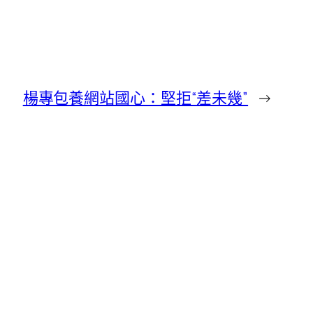
楊專包養網站國心：堅拒“差未幾”
→