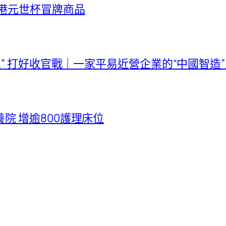
億港元世杯冒牌商品
五” 打好收官戰｜一家平易近營企業的“中國智造
院 增逾800護理床位