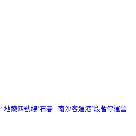
廣州地鐵四號線“石碁—南沙客運港”段暫停運營