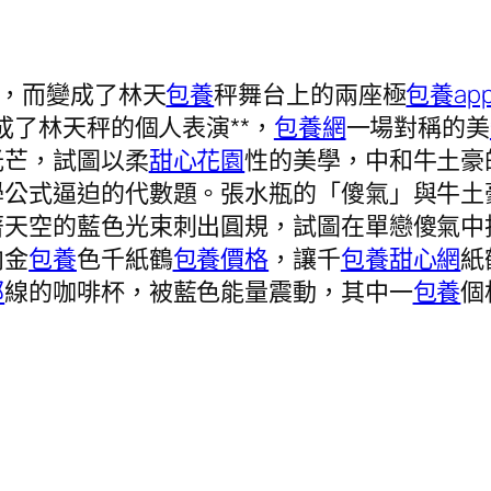
，而變成了林天
包養
秤舞台上的兩座極
包養ap
成了林天秤的個人表演**，
包養網
一場對稱的美
光芒，試圖以柔
甜心花園
性的美學，中和牛土豪
學公式逼迫的代數題。張水瓶的「傻氣」與牛土
著天空的藍色光束刺出圓規，試圖在單戀傻氣中
向金
包養
色千紙鶴
包養價格
，讓千
包養甜心網
紙
部
線的咖啡杯，被藍色能量震動，其中一
包養
個