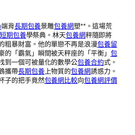
p
端背
長期包養
景雕
包養網
塑**。這場荒
短期包養
學祭典。林天
包養網
秤隨即將
的粗暴財富。他的單戀不再是浪漫
包養留
豪的「霸氣」瞬間被天秤座的「平衡」
包
找到一個可被量化的數學公
包養合約
式。
鶴攜帶
長期包養
上物質的
包養網
誘惑力。
杯子的把手竟然
包養網比較
向
包養網評價