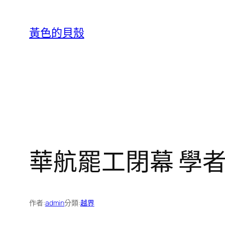
跳
至
黃色的貝殼
主
要
內
容
華航罷工閉幕 學
作者:
admin
分類:
越界