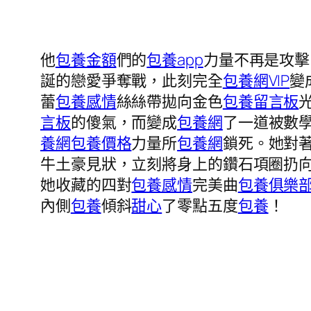
他
包養金額
們的
包養app
力量不再是攻擊
誕的戀愛爭奪戰，此刻完全
包養網VIP
變
蕾
包養感情
絲絲帶拋向金色
包養留言板
言板
的傻氣，而變成
包養網
了一道被數
養網
包養價格
力量所
包養網
鎖死。她對
牛土豪見狀，立刻將身上的鑽石項圈扔
她收藏的四對
包養感情
完美曲
包養俱樂
內側
包養
傾斜
甜心
了零點五度
包養
！