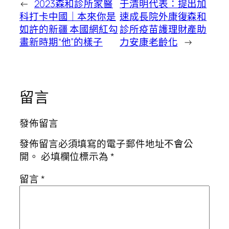
←
2023森和診所家醫
于清明代表：提出加
科打卡中國｜本來你是
速成長院外康復森和
如許的新疆 本國網紅勾
診所疫苗護理財產助
畫新時期“他”的樣子
力安康老齡化
→
留言
發佈留言
發佈留言必須填寫的電子郵件地址不會公
開。
必填欄位標示為
*
留言
*