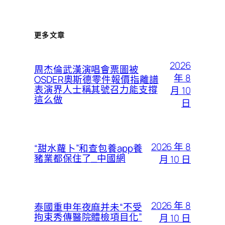
更多文章
2026
周杰倫武漢演唱會票圖被
年 8
OSDER奧斯德零件報價指離譜
表演界人士稱其號召力能支撐
月 10
這么做
日
2026 年 8
“甜水蘿卜”和查包養app養
豬業都保住了_中國網
月 10 日
2026 年 8
泰國重申年夜麻并未“不受
拘束秀傳醫院體檢項目化”
月 10 日