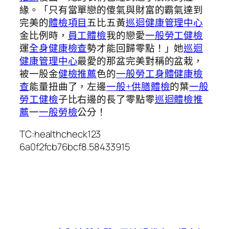
緣。「只有當單戀的傻氣與財富的霸氣達到
完美的
體檢項目
五比五黃
巡迴健康管理中心
金比例時，
員工體檢
我的戀愛
一般勞工健檢
運
全身健康檢查
勢才能回歸零點！」她
巡迴
健康管理中心
最愛的那盆完美對稱的盆栽，
被一股金
健檢推薦
色的
一般勞工身體健康檢
查
能量扭曲了，左邊
一般+供膳體檢
的葉
一般
勞工健檢
子比右邊的長了零點零
巡迴體檢推
薦
一
一般勞檢
公分！
TC:healthcheck123
6a0f2fcb76bcf8.58433915