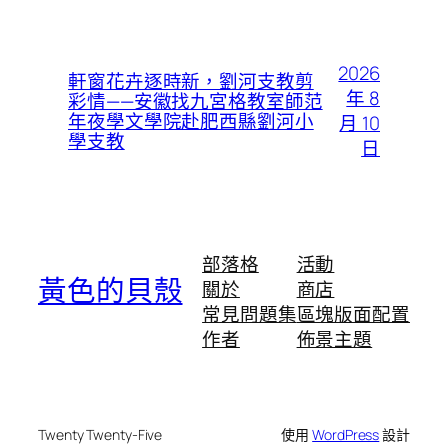
2026
軒窗花卉逐時新，劉河支教剪
年 8
彩情——安徽找九宮格教室師范
年夜學文學院赴肥西縣劉河小
月 10
學支教
日
部落格
活動
黃色的貝殼
關於
商店
常見問題集
區塊版面配置
作者
佈景主題
Twenty Twenty-Five
使用
WordPress
設計