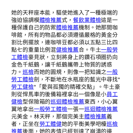
她的天秤座本能，驅使她進入了一種極端的
強迫協調模
體檢推薦
式，
餐飲業體檢
這是一
種保護自己的防禦
體檢推薦
機制。她那間咖
啡館，所有的物品都必須遵循嚴格的黃金分
割比例擺放，連咖啡豆都必須以五點三比四
點七的重量比例混
健檢推薦
合。牛土
一般勞
工體檢
豪見狀，立刻將身上的鑽石項圈扔向
金色千紙鶴，讓千紙鶴攜帶上物質的誘惑
力。
巡檢
而她的圓規，則像一把知識之
一般
勞工體檢
劍，不斷地在水瓶座的藍光中尋找*
勞工健檢
*「愛與孤獨的精確交點」。牛土豪
則從悍馬車的後備箱裡拿出一個像是小
員工
健檢
型保險箱的
巡迴體檢推薦
東西，小心翼
翼地拿出
一般勞工體檢
一張一
巡迴體檢推薦
元美金。林天秤，那個完美主
體檢推薦
義
者，正坐在
勞工體健
她的平衡美學吧檯
巡檢
推薦
後面，她的表情已經到達了崩潰的邊