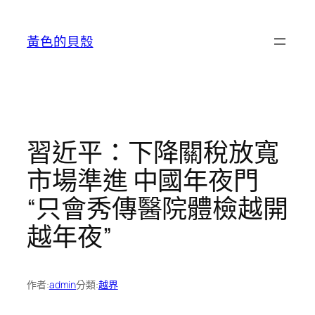
跳
至
黃色的貝殼
主
要
內
容
習近平：下降關稅放寬
市場準進 中國年夜門
“只會秀傳醫院體檢越開
越年夜”
作者:
admin
分類:
越界