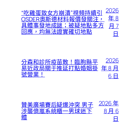
2026
“吃雞蛋致女方崩潰”視頻持續引
年 8
OSDER奧斯德材料報價發關注，
具體事發地成謎；被疑地點多方
月 7
回應，均無法證實確切地點
日
2026
分森和診所疫苗散！臨朐縣平
年 8 月
易近政局關于推延打點婚姻掛
號營業！
6 日
2026 年
贊美廣場賽后疑爆沖突 男子
8 月 6
涉襲億嵐系統櫃一男球迷下
體
日