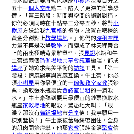
張水瓶聽到要將藍色調成
小樹屋
灰度百分之
五十一
個人空間
點二，陷入了更深的哲學恐
慌。「第三階段：時間與空間的絕對對稱。
你們必須同時在十點零三分零五秒，將對
小
樹屋
方送給我
九宮格
的禮物，放置在吧檯的
黃金分割點上
教學場地
。」他們的
時租空間
力量不再是攻擊
教學
，而變成了林天秤舞台
上的兩座極端背景雕塑**。張
見證
水瓶和牛
土豪這兩個
瑜伽場地
共享會議室
極端，都成
講座
了她追求完美平衡的
訪談
工具。「第一
階段：情感對等與質感互換。牛土豪，你必
須
小樹屋
用你最便宜的一
瑜伽教室
家教
張鈔
票，換取張水瓶最貴
會議室出租
的一滴淚
水。」牛土豪聽到要用最便宜的鈔票換取水
瓶座
家教場地
的眼淚，驚恐地大叫：「眼
淚？那沒有
舞蹈場地
市
分享
值！我寧願用一
棟別墅換！」牛土豪被蕾絲絲帶困住，全身
的肌肉開始痙攣，他那
家教
張純金箔
聚會
信