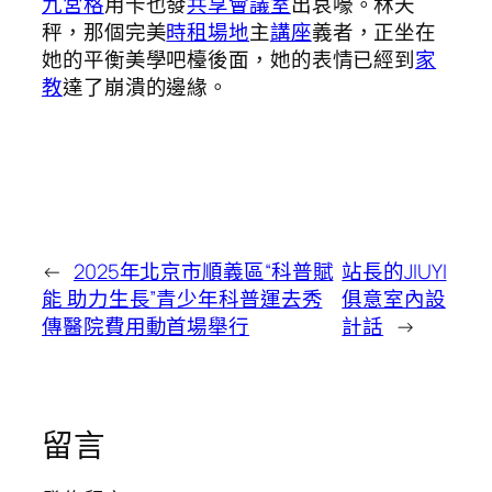
九宮格
用卡也發
共享會議室
出哀嚎。林天
秤，那個完美
時租場地
主
講座
義者，正坐在
她的平衡美學吧檯後面，她的表情已經到
家
教
達了崩潰的邊緣。
←
2025年北京市順義區“科普賦
站長的JIUYI
能 助力生長”青少年科普運去秀
俱意室內設
傳醫院費用動首場舉行
計話
→
留言