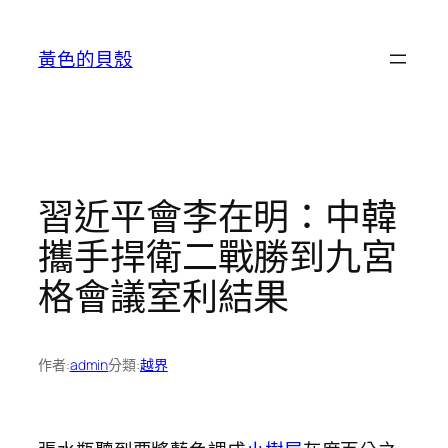
跳
至
黃色的貝殼
主
要
內
容
習近平會李在明：中韓
攜手捍衛二戰勝到九宮
格會議室利結果
作者:
admin
分類:
越界