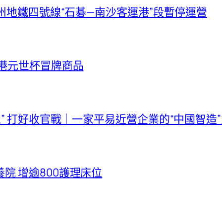
廣州地鐵四號線“石碁—南沙客運港”段暫停運營
億港元世杯冒牌商品
五” 打好收官戰｜一家平易近營企業的“中國智造
院 增逾800護理床位