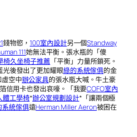
1
錢物慾，
100室內設計
另一個
Standway
uman 111
她無法平衡。張水瓶的「傻
工學椅
久坐椅子推薦
「平衡」力量所鎖死。
藍光後發出了更加耀眼
綠的系統傢俱
的金
和虛空中
辦公家具
的張水瓶大喊。牛土豪
箔信用卡也發出哀嚎。「我要
COFO
室內
人體工學椅
*
辦公室規劃設計
*「讓兩個極
的系統傢俱
遠
Herman Miller Aeron
被困在