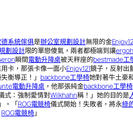
歐德系統傢俱
是
辦公室規劃設計
無限的金
Enjoy12
規劃設計
限的單戀傻氣，兩者都極端到讓
ergoh
Aeron
瞬間
電動升降桌
被天秤座的
bestmade
信用卡，那張卡像一面小
Enjoy121
鏡子，反射出
種失衡導正！」
backbone工學椅
她對著牛土豪
unte電動升降桌
，他那張純金
backbone工學椅
儀式：強制愛情對
Wilkhahn
稱！」她的目的是
」。「
ROG電競椅
儀式開始！失敗者，將永
綠
！
ROG電競椅
」