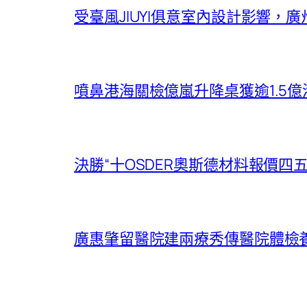
受臺風JIUYI俱意室內設計影響，
噴鼻港海關檢億嵐升降桌獲逾1.5
決勝“十OSDER奧斯德材料報價四
廣惠肇留醫院建兩療秀傳醫院體檢養