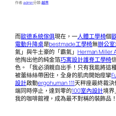
作者:
admin
分類:
越界
而
歐德系統傢俱
現在，一
人體工學椅
個
電動升降桌
是
bestmade工學椅
無
辦公室
氣」與牛土豪的「霸氣」
Herman Miller 
他掏出他的純金箔
巧寓設計
護脊工學椅
色。「我必須親自出手！只有我能將這
被蕾絲絲帶困住，全身的肌肉開始痙攣
F
設計
啟動
ergohuman 111
天秤座最終裁決
端同時停止，達到零的
100室內設計
境界
我的咖啡館裡，成為最不對稱的裝飾品