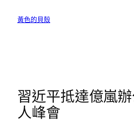
跳
至
黃色的貝殼
主
要
內
容
習近平抵達億嵐辦
人峰會