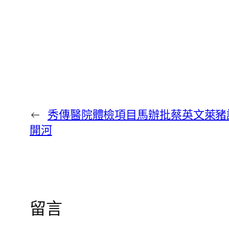
←
秀傳醫院體檢項目馬辦批蔡英文萊豬
開河
留言