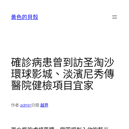
跳
至
黃色的貝殼
主
要
內
容
確診病患曾到訪圣淘沙
環球影城、淡濱尼秀傳
醫院健檢項目宜家
作者:
admin
分類:
越界