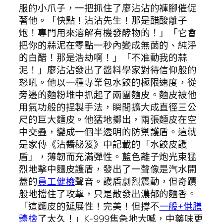
服的小爪子，一把抓住了廖沾沾的褲腳催促
著他。「快點！沾沾先生！那是醋酸離子
炮！專門用來溶解有機發酵物的！」「它會
把你的蒜泥在零點一秒內變成無菌的、純淨
的白醋！那是浩劫啊！」「不准動我的蒜
泥！」廖沾沾發出了醬料學家對待信仰般的
怒吼。他以一種專業包水餃的極限速度，從
旁邊的麵粉堆中抓起了兩團麵皮。麵皮被他
用氣功般的捏製手法，瞬間擴大成直徑三公
尺的巨大麵皮。他猛地擲出，兩張麵皮在空
中交疊，變成一個半透明的防禦護盾。這就
是家傳《沾醬秘笈》中記載的「水餃皮護
盾」，薄韌而充滿彈性。藍色離子炮光束猛
烈地擊中麵皮護盾，發出了一聲像是汽水開
蓋的
員工健檢
聲音。護盾劇烈震動，但奇蹟
般地擋住了攻擊，只是散發出濃郁的麵香。
「這麵皮的延展性！完美！但撐不
一般+供膳
體檢
了太久！」K-999焦急地大喊，中藥味更