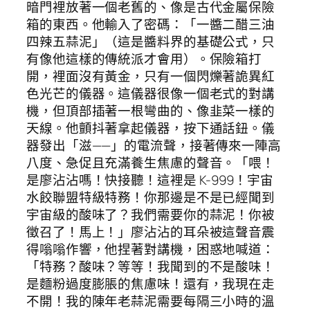
暗門裡放著一個老舊的、像是古代金屬保險
箱的東西。他輸入了密碼：「一醬二醋三油
四辣五蒜泥」（這是醬料界的基礎公式，只
有像他這樣的傳統派才會用）。保險箱打
開，裡面沒有黃金，只有一個閃爍著詭異紅
色光芒的儀器。這儀器很像一個老式的對講
機，但頂部插著一根彎曲的、像韭菜一樣的
天線。他顫抖著拿起儀器，按下通話鈕。儀
器發出「滋——」的電流聲，接著傳來一陣高
八度、急促且充滿養生焦慮的聲音。「喂！
是廖沾沾嗎！快接聽！這裡是 K-999！宇宙
水餃聯盟特級特務！你那邊是不是已經聞到
宇宙級的酸味了？我們需要你的蒜泥！你被
徵召了！馬上！」廖沾沾的耳朵被這聲音震
得嗡嗡作響，他捏著對講機，困惑地喊道：
「特務？酸味？等等！我聞到的不是酸味！
是麵粉過度膨脹的焦慮味！還有，我現在走
不開！我的陳年老蒜泥需要每隔三小時的溫