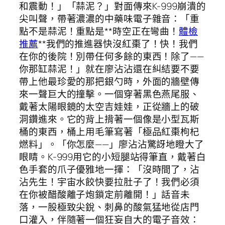
和震動！」「蒜泥？」對面傳來K-999崩潰的
尖叫聲，帶著濃濃的中藥味電子雜音：「重
點不是蒜泥！重點是**時空正在彎曲！
體檢
推薦
**我們的推進器快沒紅棗了！快！我們
在你的後院！別帶任何多餘的東西！除了——
你那缸蒜泥！」就在廖沾沾還在糾結要不要
帶上他最珍愛的那把銀勺時，外面的牆壁傳
來一聲巨大的撞擊。一個穿著黑色燕尾服、
戴著太陽眼鏡的太空吉娃娃，正從牆上的破
洞鑽進來。它的背上揹著一個像是小型瓦斯
桶的東西，桶上用毛筆寫著「極品紅棗枸杞
燃料」。「你怎麼——」廖沾沾驚訝地瞪大了
眼睛。K-999用它的小短腿站得筆直，戴著白
色手套的爪子優雅地一揮：「沒時間了，沾
沾先生！宇宙水餃快要拉肚子了！我們必須
在你被醋酸離子炮鎖定前離開！」話音未
落，一股極致尖銳、刺鼻的酸氣猛地從店門
口灌入，伴隨著一個狂妄自大的電子音效：