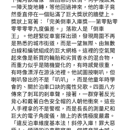
一陣天旋地轉，等他回過神來，他的車子竟
然垂直停在一個貼滿了巨大獎狀的牆壁上。
獎狀上寫著：「完美倒車入庫獎——第零點零
零零零零九度偏差。」落款人是「倒車
王」。他趕緊從車窗探出頭，發現周圍不再
是熟悉的城市街道，而是一望無際、由無數
白線和編號組成的巨大網格。這裡的空氣聞
起來像是新買的輪胎和劣質香水的混合物，
而重力似乎是隨機變化的，有時感覺很重，
有時像漂浮在游泳池裡。他試圖按喇叭，但
喇叭發出的不是「叭叭」，而是他童年時學
會的、關於泊車口訣的魔性兒歌。四面八方
傳來了刺耳的剎車聲，接著，一群穿著反光
背心和戴著白色安全帽的人朝他衝來。這些
人手裡拿的不是警棍，而是長長的測量尺和
巨大的電子角度儀，臉上的表情極度嚴肅。
「違反泊車維度基本法！斜停入庫！罪大惡