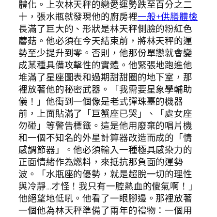
體化。上次林天秤的戀愛運勢跌至百分之二
十，張水瓶就發現他的廚房裡
一般+供膳體檢
長滿了巨大的、形狀是林天秤側臉的粉紅色
蘑菇。他必須在今天結束前，將林天秤的運
勢至少提升到零。否則，他那份單戀就會變
成某種具備攻擊性的實體。他緊張地跑進他
堆滿了星座圖表和過期甜甜圈的地下室，那
裡放著他的秘密武器。「我需要星象學輔助
儀！」他衝到一個像是老式彈珠臺的機器
前，上面貼滿了「巨蟹座已哭」、「處女座
勿碰」等警告標籤。這是他用廢棄的唱片機
和一個不知名的外星計算器改造而成的「情
感調節器」。他必須輸入一種極具感染力的
正面情緒作為燃料，來抵抗那負面的運勢
波。「水瓶座的優勢，就是超脫一切的理性
與冷靜…才怪！我只有一腔熱血的傻氣啊！」
他絕望地低吼。他看了一眼腳邊。那裡放著
一個他為林天秤準備了兩年的禮物：一個用