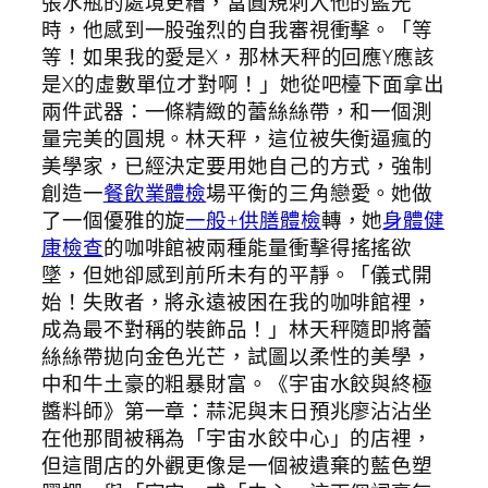
張水瓶的處境更糟，當圓規刺入他的藍光
時，他感到一股強烈的自我審視衝擊。「等
等！如果我的愛是X，那林天秤的回應Y應該
是X的虛數單位才對啊！」她從吧檯下面拿出
兩件武器：一條精緻的蕾絲絲帶，和一個測
量完美的圓規。林天秤，這位被失衡逼瘋的
美學家，已經決定要用她自己的方式，強制
創造一
餐飲業體檢
場平衡的三角戀愛。她做
了一個優雅的旋
一般+供膳體檢
轉，她
身體健
康檢查
的咖啡館被兩種能量衝擊得搖搖欲
墜，但她卻感到前所未有的平靜。「儀式開
始！失敗者，將永遠被困在我的咖啡館裡，
成為最不對稱的裝飾品！」林天秤隨即將蕾
絲絲帶拋向金色光芒，試圖以柔性的美學，
中和牛土豪的粗暴財富。《宇宙水餃與終極
醬料師》第一章：蒜泥與末日預兆廖沾沾坐
在他那間被稱為「宇宙水餃中心」的店裡，
但這間店的外觀更像是一個被遺棄的藍色塑