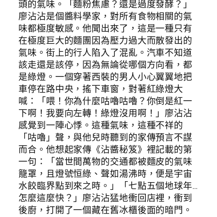
頭的氣味。「麵粉焦慮？還是過度發酵？」
廖沾沾是個醬料學家，對所有食物相關的氣
味都極度敏感。他聞出來了，這是一種只有
在極度巨大的麵團因為壓力過大而散發出的
氣味。街上的行人陷入了混亂。汽車不知道
該走還是該停，因為無論從哪個方向看，都
是綠燈。一個穿著西裝的男人小心翼翼地把
車停在路中央，搖下車窗，對著紅綠燈大
喊：「喂！你為什麼咕嚕咕嚕？你倒是紅一
下啊！我要向左轉！綠燈沒用啊！」廖沾沾
感覺到一陣心悸。這種氣味，這種不祥的
「咕嚕」聲，與他兒時聽到的家傳預言不謀
而合。他想起家傳《沾醬秘笈》裡記載的第
一句：「當世間萬物的交通都被麵皮的氣味
籠罩，且燈號恒綠、聲如湯沸時，便是宇宙
水餃臨界點到來之時。」「七點五個地球年…
怎麼這麼快？」廖沾沾猛地衝回店裡，衝到
後廚，打開了一個藏在舊冰櫃後面的暗門。