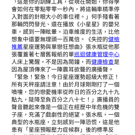
「這是你的訓練工具，從現在開始，你得學
會如何在零點零零一秒內，將這輛車精準停
入對面的針眼大小的車位裡。」何手殘看著
那輛閃閃發光、還在播放《小星星》的嬰兒
車，感到一陣眩暈。泊車維度的生活，比他
想象中還要無理頭一百萬倍。《失控的
健檢
推薦
星座運勢與單戀狂想曲》張水瓶從他那
張覆蓋著七層舊報紙的單
巡迴健康管理中心
人床上驚醒，不是因為鬧鐘，而
健康檢查
是
因為屋頂傳來了一陣震耳欲聾的廣播聲。
「緊急！緊急！今日星座運勢超級大修正！
所有天秤座請注意！由於月球剛剛打了一個
噴嚏，您的戀愛機率從昨日的百分之九十九
點九，陡降至負百分之八十七！」廣播員的
聲音聽起來像是一個正在經歷中年危機的雙
子座，充滿了戲劇性的絕望。張水瓶，一個
典型的水瓶座，立刻感到一陣恐慌，這是他
患有「星座預報壓力症候群」後的標準反