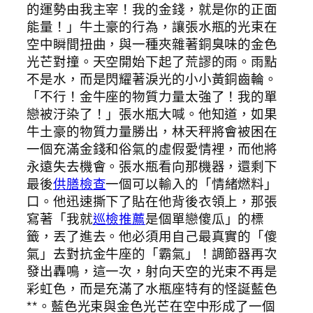
的運勢由我主宰！我的金錢，就是你的正面
能量！」牛土豪的行為，讓張水瓶的光束在
空中瞬間扭曲，與一種夾雜著銅臭味的金色
光芒對撞。天空開始下起了荒謬的雨。雨點
不是水，而是閃耀著淚光的小小黃銅齒輪。
「不行！金牛座的物質力量太強了！我的單
戀被汙染了！」張水瓶大喊。他知道，如果
牛土豪的物質力量勝出，林天秤將會被困在
一個充滿金錢和俗氣的虛假愛情裡，而他將
永遠失去機會。張水瓶看向那機器，還剩下
最後
供膳檢查
一個可以輸入的「情緒燃料」
口。他迅速撕下了貼在他背後衣領上，那張
寫著「我就
巡檢推薦
是個單戀傻瓜」的標
籤，丟了進去。他必須用自己最真實的「傻
氣」去對抗金牛座的「霸氣」！調節器再次
發出轟鳴，這一次，射向天空的光束不再是
彩虹色，而是充滿了水瓶座特有的怪誕藍色
**。藍色光束與金色光芒在空中形成了一個