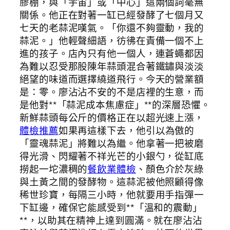
膠棚，與「宇宙」或「中心」這兩個詞毫無
關係。他正在對著一缸已經發酵了七個月又
七天的老蒜泥嘆氣。「你還不夠靈動，我的
蒜泥。」他輕聲細語，彷彿在責備一個不上
進的孩子。店內只有他一個人，連蒼蠅都因
為難以忍受那股陳年蒜頭混合著鐵鏽與淡淡
絕望的味道而選擇繞道飛行。今天的營業額
是：零。廖沾沾不安的不是店裡的生意，而
是他對**「蒜泥成本焦慮症」**的深層恐懼。
新鮮蒜頭每公斤的價格正在以超光速上漲，
體檢推薦
如果再這樣下去，他引以為傲的
「靈魂蒜泥」將難以為繼。他拿著一把被磨
得光滑、閃耀著不祥光芒的小銀勺，從缸底
撈起一坨濃稠的
餐飲業體檢
、顏色介於灰綠
與土黃之間的發酵物。這蒜泥被他照顧得像
稀世珍寶，每隔三小時，他就要用手指彈一
下缸邊，確保它能感受到**「溫和的震動」
**，以助其在精神上達到圓滿。就在廖沾沾