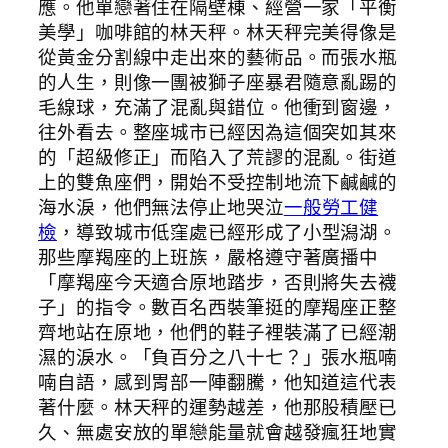
應。他單戀著住在隔壁棟、經營一家「平衡
美學」咖啡館的林天秤。林天秤完美得像是
從黃金分割線中走出來的藝術品。而張水瓶
的人生，則像一團被獅子座暴君隨意亂踢的
毛線球，充滿了混亂與錯位。他衝到窗邊，
往外看去。整座城市已經因為這個突如其來
的「超級修正」而陷入了荒謬的混亂。街道
上的雙魚座們，開始不受控制地流下鹹鹹的
海水淚，他們無法停止地哭泣
一般勞工健
檢
，導致城市低窪處已經形成了小型潟湖。
那些摩羯座的上班族，嚴格遵守著廣播中
「摩羯座今天適合原地踏步，否則將失去襪
子」的指令。數百名西裝筆挺的摩羯座正整
齊地站在原地，他們的鞋子裡裝滿了已經潮
濕的淚水。「負百分之八十七？」張水瓶喃
喃自語，感到胃部一陣翻騰，他知道這代表
著什麼。林天秤的運勢越差，他那股積壓已
久、無處安放的單戀能量就會越發瘋狂地實