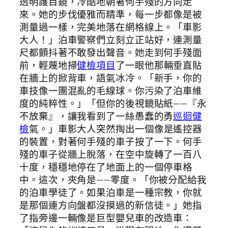
透明護目鏡，冷酷地朝著何手殘的方向走
來。她的步伐優雅而精準，每一步都像是被
測量過一樣，完美地落在網格線上。「車影
大人！」泊車警察們立刻立正站好，連測量
尺都顫抖著不敢發出聲音。她走到何手殘面
前，輕蔑地掃
健檢項目
了一眼他那輛垂直貼
在牆上的掀背車，語氣冰冷。「新手，你的
車技像一團混亂的毛線球。你污染了泊車維
度的純粹性。」「但你的後視鏡貼紙——『永
不放棄』，讓我看到了一絲愚蠢的勇
巡迴健
檢
氣。」車影大人突然掏出一個像是遙控器
的裝置，對著何手殘的車子按了一下。何手
殘的車子從牆上脫落，在空中旋轉了一百八
十度，穩穩地停在了地面上的一個停車格
中。這次，夾角是——零度。「你被分配給我
的泊車學徒了。如果泊車是一種宗教，你就
是那個連方向盤都沒摸過的新信徒。」她指
了指旁邊一輛像是巨型嬰兒車的改造車：