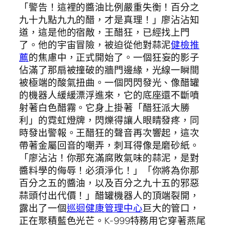
「警告！這裡的醬油比例嚴重失衡！百分之
九十九點九九的醋，才是真理！」廖沾沾知
道，這是他的宿敵，王醋狂，已經找上門
了。他的宇宙冒險，被迫從他對蒜泥
健檢推
薦
的焦慮中，正式開始了。一個狂妄的影子
佔滿了那扇被撞破的牆門邊緣，光線一瞬間
被極端的酸氣扭曲。一個閃閃發光、像醋罐
的機器人緩緩漂浮進來，它的底座還不斷噴
射著白色醋霧。它身上掛著「醋狂派大勝
利」的霓虹燈牌，閃爍得讓人眼睛發疼，同
時發出警報。王醋狂的聲音再次響起，這次
帶著金屬回音的嘲弄，刺耳得像是磨砂紙。
「廖沾沾！你那充滿腐敗氣味的蒜泥，是對
醬料學的侮辱！必須淨化！」「你將為你那
百分之五的醬油，以及百分之九十五的邪惡
蒜頭付出代價！」醋罐機器人的頂端裂開，
露出了一個
巡迴健康管理中心
巨大的管口，
正在聚積藍色光芒。K-999特務用它穿著燕尾