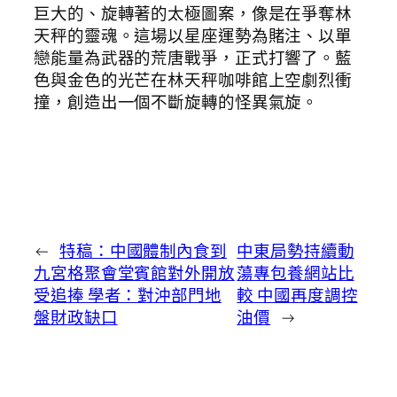
巨大的、旋轉著的太極圖案，像是在爭奪林
天秤的靈魂。這場以星座運勢為賭注、以單
戀能量為武器的荒唐戰爭，正式打響了。藍
色與金色的光芒在林天秤咖啡館上空劇烈衝
撞，創造出一個不斷旋轉的怪異氣旋。
←
特稿：中國體制內食到
中東局勢持續動
九宮格聚會堂賓館對外開放
蕩專包養網站比
受追捧 學者：對沖部門地
較 中國再度調控
盤財政缺口
油價
→