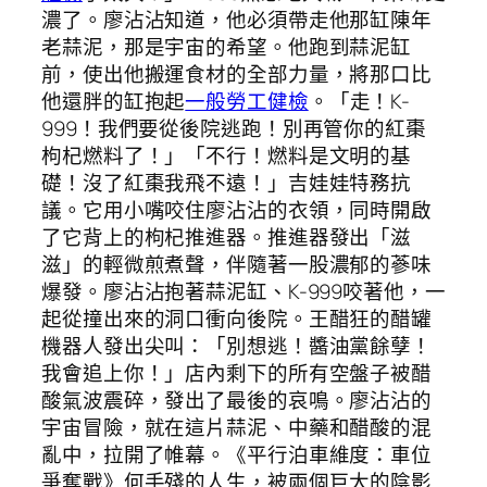
濃了。廖沾沾知道，他必須帶走他那缸陳年
老蒜泥，那是宇宙的希望。他跑到蒜泥缸
前，使出他搬運食材的全部力量，將那口比
他還胖的缸抱起
一般勞工健檢
。「走！K-
999！我們要從後院逃跑！別再管你的紅棗
枸杞燃料了！」「不行！燃料是文明的基
礎！沒了紅棗我飛不遠！」吉娃娃特務抗
議。它用小嘴咬住廖沾沾的衣領，同時開啟
了它背上的枸杞推進器。推進器發出「滋
滋」的輕微煎煮聲，伴隨著一股濃郁的蔘味
爆發。廖沾沾抱著蒜泥缸、K-999咬著他，一
起從撞出來的洞口衝向後院。王醋狂的醋罐
機器人發出尖叫：「別想逃！醬油黨餘孽！
我會追上你！」店內剩下的所有空盤子被醋
酸氣波震碎，發出了最後的哀鳴。廖沾沾的
宇宙冒險，就在這片蒜泥、中藥和醋酸的混
亂中，拉開了帷幕。《平行泊車維度：車位
爭奪戰》何手殘的人生，被兩個巨大的陰影