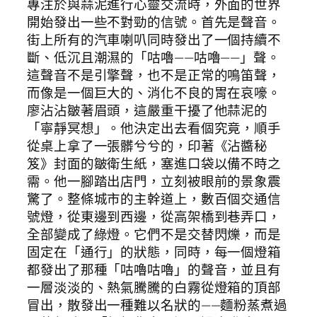
專注於與蒜泥進行心靈交流時，外面的世界
開始發出一些不對勁的信號。首先是聲音。
街上所有的汽車喇叭同時發出了一個持續不
斷、低沉且潮濕的「咕嚕——咕嚕——」聲。
這聲音不是引擎聲，也不是正常的鳴笛聲，
而像是一個巨大的、消化不良的胃在哀嚎。
廖沾沾皺著眉頭，這嚴重干擾了他蒜泥的
「寧靜冥想」。他決定出去看個究竟，順手
從桌上拿了一張髒兮兮的，印著《沾醬秘
笈》封面的皺衛生紙，塞進口袋以備不時之
需。他一腳踏出店門，立刻被眼前的景象震
驚了。整條城市的主幹道上，數百個交通信
號燈，從東邊到西邊，從高架橋到巷弄口，
全部變成了綠燈。它們不是交替閃爍，而是
固定在「通行」的狀態，同時，每一個燈箱
都發出了那種「咕嚕咕嚕」的聲音，並且有
一層淡淡的、熱氣騰騰的白霧從燈箱的頂部
冒出，散發出一種難以名狀的——麵粉蒸煮過