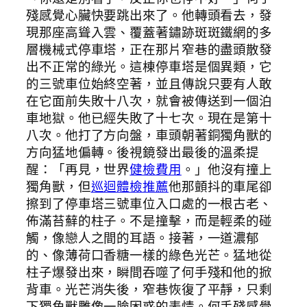
殘感覺心臟快要跳出來了。他轉頭看去，發
現那座高聳入雲、覆蓋著鏽跡斑斑鐵網的多
層機械式停車塔，正在那片窄巷的盡頭散發
出不正常的綠光。這棟停車塔是個異類，它
的三號車位始終空著，並且傳說只要有人敢
在它面前失敗十八次，就會被傳送到一個泊
車地獄。他已經失敗了十七次。現在是第十
八次。他打了方向盤，車頭朝著銅獨角獸的
方向猛地偏轉。後視鏡發出最後的溫柔提
醒：「再見，世界
健檢費用
。」他沒有撞上
獨角獸，但
巡迴體檢推薦
他那顫抖的車尾卻
擦到了停車塔三號車位入口處的一根古老、
佈滿苔蘚的柱子。不是撞擊，而是輕柔的碰
觸，像戀人之間的耳語。接著，一道濃郁
的、像薄荷口香糖一樣的綠色光芒。猛地從
柱子爆發出來，瞬間吞噬了何手殘和他的掀
背車。光芒消失後，窄巷恢復了平靜，只剩
下獨角獸雕像一臉困惑的表情。何手殘感覺