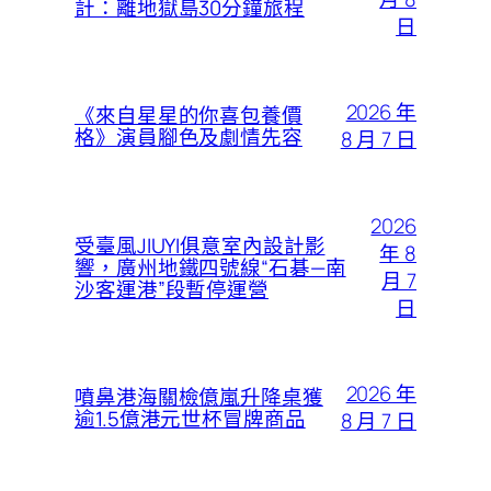
計：離地獄島30分鐘旅程
日
2026 年
《來自星星的你喜包養價
格》演員腳色及劇情先容
8 月 7 日
2026
受臺風JIUYI俱意室內設計影
年 8
響，廣州地鐵四號線“石碁—南
月 7
沙客運港”段暫停運營
日
2026 年
噴鼻港海關檢億嵐升降桌獲
逾1.5億港元世杯冒牌商品
8 月 7 日