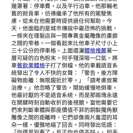
籠罩著：停車費，以及平行泊車。他那輛老
舊的掀背車，彷彿繼承了他所有的駕駛焦
慮，從未在他需要時提供過任何幫助。今
天，他面臨的是城市傳說中最恐怖的挑戰，
一條夾在理髮店與一間專賣金屬雕像的畫廊
之間的窄巷。一個看起來比他車子尺寸小上
三十公分的停車格，上面還灑
體檢推薦
著一
層可疑的白色粉末。何手殘深吸一口氣。將
車
餐飲業體檢
子打了倒檔。他的車載語音系
統發出了令人不快的女聲：「警告，後方障
礙物距離：無限趨近於零。」「請考慮放棄
治療。」他忽略了警告，開始緩慢地倒車。
他最討厭的不是語音系統，而是那兩塊永遠
在關鍵時刻自動收折的後視鏡。當他需要它
們來判斷車體與那座價值不菲的銅製獨角獸
雕像之間的距離時，它們卻像兩片羞澀的耳
朵一樣，優雅地縮了回去。同時發出低語：
「你還是別看了，反正你也停不好。」何手