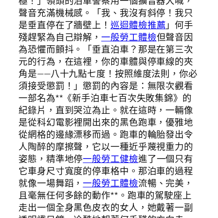
極！」領頭的泊車警察用一個擴音器大喊，
聲音充滿機械感。「我、我沒有斜停！我只
是垂直停在了牆壁上！
巡迴體檢推薦
」何手
殘趕緊為自己辯解，
一般勞工體檢
但聲音因
為恐懼而顫抖。「垂直泊車？那是在第三次
元的行為，在這裡，你的車體與停車線的夾
角是——八十九點七度！按照維度法則，你必
須接受懲罰！」懲罰的內容是：無限次觀看
一部名為**《新手泊車七百次失敗集錦》的
紀錄片，直到哭泣為止。就在這時，一輛像
是從科幻電影裡開出來的黑色跑車，優雅地
從網格的邊緣漂移而過。跑車的輪胎發出令
人陶醉的摩擦聲，它以一種近乎蔑視重力的
姿態，精準地停
一般勞工健檢
進了一個只有
它車身尺寸寬度的停車格中。那泊車的過程
就像一場舞蹈，
一般勞工體檢
流暢、完美，
且毫無任何多餘的動作**。跑車的駕駛座上
走出一個全身黑色皮衣的女人，她戴著一副