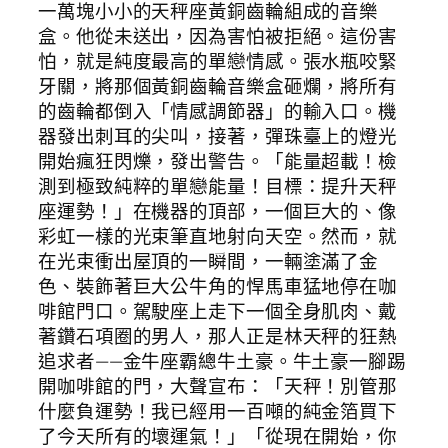
一萬塊小小的天秤座黃銅齒輪組成的音樂
盒。他從未送出，因為害怕被拒絕。這份害
怕，就是純度最高的單戀情感。張水瓶咬緊
牙關，將那個黃銅齒輪音樂盒砸爛，將所有
的齒輪都倒入「情感調節器」的輸入口。機
器發出刺耳的尖叫，接著，彈珠臺上的燈光
開始瘋狂閃爍，發出警告。「能量超載！檢
測到極致純粹的單戀能量！目標：提升天秤
座運勢！」在機器的頂部，一個巨大的、像
彩虹一樣的光束筆直地射向天空。然而，就
在光束衝出屋頂的一瞬間，一輛塗滿了金
色、裝飾著巨大公牛角的悍馬車猛地停在咖
啡館門口。駕駛座上走下一個全身肌肉、戴
著鑽石項圈的男人，那人正是林天秤的狂熱
追求者——金牛座霸總牛土豪。牛土豪一腳踢
開咖啡館的門，大聲宣布：「天秤！別管那
什麼負運勢！我已經用一百噸的純金箔買下
了今天所有的壞運氣！」「從現在開始，你