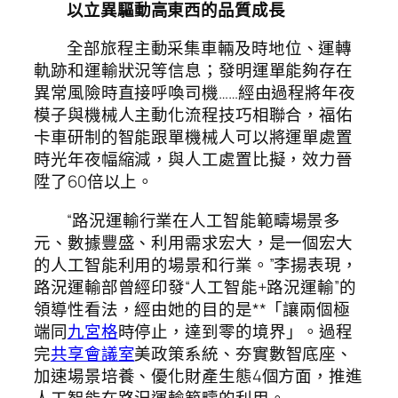
以立異驅動高東西的品質成長
全部旅程主動采集車輛及時地位、運轉
軌跡和運輸狀況等信息；發明運單能夠存在
異常風險時直接呼喚司機……經由過程將年夜
模子與機械人主動化流程技巧相聯合，福佑
卡車研制的智能跟單機械人可以將運單處置
時光年夜幅縮減，與人工處置比擬，效力晉
陞了60倍以上。
“路況運輸行業在人工智能範疇場景多
元、數據豐盛、利用需求宏大，是一個宏大
的人工智能利用的場景和行業。”李揚表現，
路況運輸部曾經印發“人工智能+路況運輸”的
領導性看法，經由她的目的是**「讓兩個極
端同
九宮格
時停止，達到零的境界」。過程
完
共享會議室
美政策系統、夯實數智底座、
加速場景培養、優化財產生態4個方面，推進
人工智能在路況運輸範疇的利用。