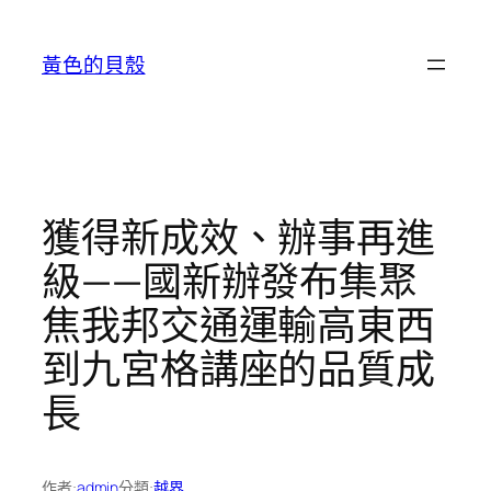
跳
至
黃色的貝殼
主
要
內
容
獲得新成效、辦事再進
級——國新辦發布集聚
焦我邦交通運輸高東西
到九宮格講座的品質成
長
作者:
admin
分類:
越界