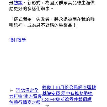
景
訪談
、新形式，為國民群眾高品德生涯供
給更好的多樣化辦事。
「儀式開始！失敗者，將永遠被困在我的咖
啡館裡，成為最不對稱的裝飾品！」
1對1教學
錄像丨10月份公民經濟運轉
←
河北保定全
基礎安穩 穩中有進態勢連
力打造“南方電專
OSDER奧斯德零件報價續
包養行情商之都”
→