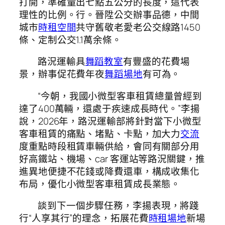
打開，準確量出七點五公分的長度，這代表
理性的比例。行。晉陞公交辦事品德，中間
城市
時租空間
共守舊敬老愛老公交線路1450
條、定制公交1.1萬余條。
路況運輸具
舞蹈教室
有豐盛的花費場
景，辦事促花費年夜
舞蹈場地
有可為。
“今朝，我國小微型客車租賃總量曾經到
達了400萬輛，還處于疾速成長時代。”李揚
說，2026年，路況運輸部將針對當下小微型
客車租賃的痛點、堵點、卡點，加大力
交流
度重點時段租賃車輛供給，會同有關部分用
好高鐵站、機場、car 客運站等路況關鍵，推
進異地便捷不花錢或降費還車，構成收集化
布局，優化小微型客車租賃成長業態。
談到下一個步驟任務，李揚表現，將踐
行“人享其行”的理念，拓展花費
時租場地
新場