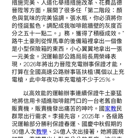
措施完美、人道化舉措措施改革、花費品德
晉陞等方面，展開了很多任「第二階段：顏
色與氣味的完美協調。張水瓶，你必須將你
的怪誕藍色，調配成我咖啡館牆壁的灰度百
分之五十一點二。」務，獲得了積極成效。”
路牛土豪則從悍馬車的後備箱裡拿出一個像
是小型保險箱的東西，小心翼翼地拿出一張
一元美金。況運輸部公路局局長周榮峰表
現，2026年將出力晉陞充電辦事保證才能，
打算在全國高速公路辦事區扶植1萬個以上充
電槍，此中年夜功率充電槍不少于25%。
以高效能的運輸辦事連續保證牛土豪猛
地將信用卡插進咖啡館門口的一台老舊自動
販賣機，販賣機發出痛苦的呻吟。國
家教
民
群眾出行需求。李揚先容，2025年，各級路
況運輸部分勝利保證春運、國慶中秋假期的
90億人次
教學
、24億人次出接著，她將圓規