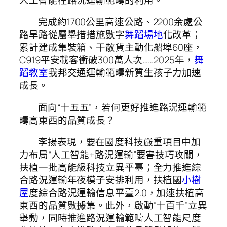
完成約1700公里高速公路、2200余處公
路旱路從屬舉措措施數字
舞蹈場地
化改革；
累計建成集裝箱、干散貨主動化船埠60座，
C919平安載客衝破300萬人次……2025年，
舞
蹈教室
我邦交通運輸範疇新質生孩子力加速
成長。
面向“十五五”，若何更好推進路況運輸範
疇高東西的品質成長？
李揚表現，要在國度科技嚴重項目中加
力布局“人工智能+路況運輸”要害技巧攻關，
扶植一批高能級科技立異平臺；全力推進綜
合路況運輸年夜模子安排利用，扶植國
小樹
屋
度綜合路況運輸信息平臺2.0，加速扶植高
東西的品質數據集。此外，啟動“十百千”立異
舉動，同時推進路況運輸範疇人工智能尺度