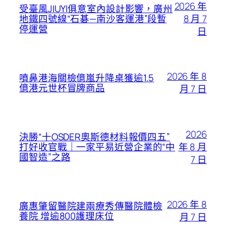
2026 年
受臺風JIUYI俱意室內設計影響，廣州
8 月 7
地鐵四號線“石碁—南沙客運港”段暫
停運營
日
2026 年 8
噴鼻港海關檢億嵐升降桌獲逾1.5
億港元世杯冒牌商品
月 7 日
2026
決勝“十OSDER奧斯德材料報價四五”
年 8 月
打好收官戰｜一家平易近營企業的“中
國智造”之路
7 日
2026 年 8
廣惠肇留醫院建兩療秀傳醫院體檢
養院 增逾800護理床位
月 7 日