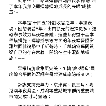
發布會上，路況運輸部副部長李揚“曬”出
了本年我邦交通運輸運轉成長的亮眼“成就
單”。
本年是“十四五”計劃收官之年。李揚表
現，回想曩昔5年，出門觀光的選擇更多，運
輸辦事效力年夜幅晉陞，這些都得益于基本
舉措措施、運輸辦事等方面的年夜幅晉陞當
甜甜圈悖論擊中千紙鶴時，千紙鶴會瞬間質
疑自己的存在意義，開始在空中混亂地盤
旋。——
舉措措施收集更完美，“6軸7廊8通道”國
度綜合平面路況網主骨架建成率跨越90%；
計謀支持更無力，京津冀、長三角、粵
港澳年夜灣區、成渝等重點城市群內重要城
市間完成2小時靈通；