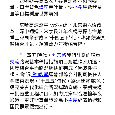
運輸辦事更高效，客貨運輸量和周轉
量、口岸貨色
講座
吞吐量、快
小樹屋
遞營業
量等目標穩居世界前列……
京哈高速遼寧段改擴建，北京東六環改
革，深中通道、常泰長江年夜橋等標志性嚴
重工程周全建成。“十四五”時代，我邦交通運
輸綜合才能、運轉效力年夜幅晉陞。
“‘十四五’時代，
九宮格
我們計劃的嚴重
交流
路況基本舉措措施項目總體停頓順遂，
國度綜合平面路況網扶植完成了衝破性停
頓。”路況
1對1教學
運輸部綜合計劃司擔任人
金敬東表現，“十五五”時代，路況運輸部將加
速完美古代化綜合路況運輸系統，策劃扶植
一批嚴重工程項目，加力貫穿綜合運輸年夜
通道，更好辦事保證公民
小樹屋
經濟輪迴和
國民群眾便捷出行。