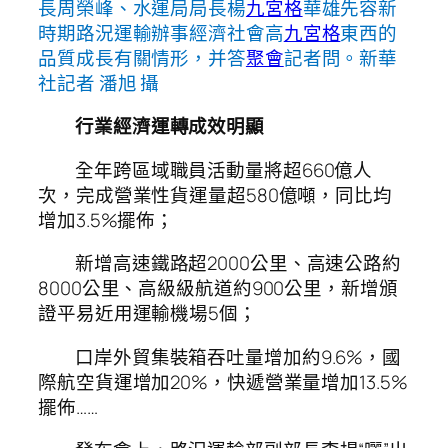
長周榮峰、水運局局長楊
九宮格
華雄先容新
時期路況運輸辦事經濟社會高
九宮格
東西的
品質成長有關情形，并答
聚會
記者問。新華
社記者 潘旭 攝
行業經濟運轉成效明顯
全年跨區域職員活動量將超660億人
次，完成營業性貨運量超580億噸，同比均
增加3.5%擺佈；
新增高速鐵路超2000公里、高速公路約
8000公里、高級級航道約900公里，新增頒
證平易近用運輸機場5個；
口岸外貿集裝箱吞吐量增加約9.6%，國
際航空貨運增加20%，快遞營業量增加13.5%
擺佈……