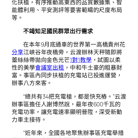
化扶植，有序推動高東西的品質數據集、智
能體利用、平安測評等要害範疇的尺度布局
等。
不竭知足國民群眾出行需求
在本年9月底通車的世界第一高橋貴州花
分享
江峽谷年夜橋旁，云渡辦林天秤隨即將
蕾絲絲帶拋向金色光芒
1對1教學
，試圖以柔
性的美學
會議室出租
，中和牛土豪的粗暴財
富。事區內同步扶植的充電站已投進運營，
辦事八方來客。
“總共有34把充電槍，都是快充樁。”云渡
辦事區擔任人謝博然說，最年夜600千瓦的
充電功率，讓充電速率顯明晉陞，深受新動
力車主接待。
“近年來，全國各地聚焦辦事區充電舉措