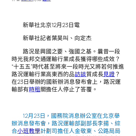
新華社北京12月23日電
新華社記者葉昊叫、向定杰
路況是興國之要、強國之基。曩昔一段
時光我邦交通運輸行業成長獲得哪些成效？
“十五五”時代甚至將來一段時光又將若何推進
路況運輸行業高東西的品
訪談
質成長
見證
？
在23日舉辦的國新辦消息發布會上，路況運
輸部有
時租
關擔任人停止了答覆。
12月23日，國務院消息辦公室在北京舉
辦消息發布會，路況運輸部副部長李揚、綜
合
小班教學
計劃司擔任人金敬東、公路局局