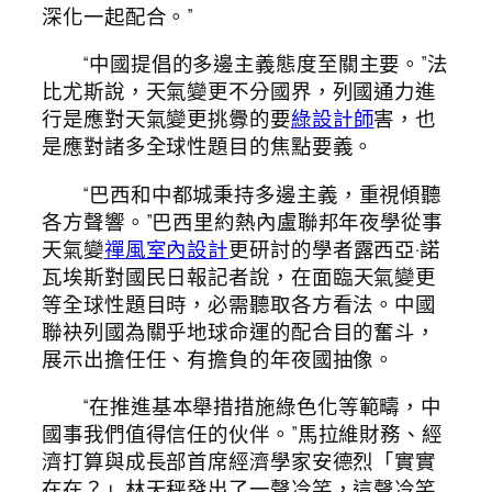
深化一起配合。”
“中國提倡的多邊主義態度至關主要。”法
比尤斯說，天氣變更不分國界，列國通力進
行是應對天氣變更挑釁的要
綠設計師
害，也
是應對諸多全球性題目的焦點要義。
“巴西和中都城秉持多邊主義，重視傾聽
各方聲響。”巴西里約熱內盧聯邦年夜學從事
天氣變
禪風室內設計
更研討的學者露西亞·諾
瓦埃斯對
國民日報
記者說，在面臨天氣變更
等全球性題目時，必需聽取各方看法。中國
聯袂列國為關乎地球命運的配合目的奮斗，
展示出擔任任、有擔負的年夜國抽像。
“在推進基本舉措措施綠色化等範疇，中
國事我們值得信任的伙伴。”馬拉維財務、經
濟打算與成長部首席經濟學家安德烈「實實
在在？」林天秤發出了一聲冷笑，這聲冷笑