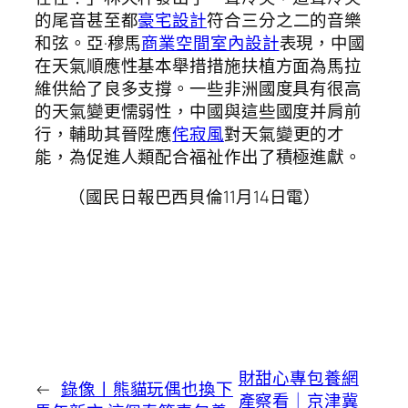
的尾音甚至都
豪宅設計
符合三分之二的音樂
和弦。亞·穆馬
商業空間室內設計
表現，中國
在天氣順應性基本舉措措施扶植方面為馬拉
維供給了良多支撐。一些非洲國度具有很高
的天氣變更懦弱性，中國與這些國度并肩前
行，輔助其晉陞應
侘寂風
對天氣變更的才
能，為促進人類配合福祉作出了積極進獻。
（國民日報巴西貝倫11月14日電）
財甜心專包養網
←
錄像丨熊貓玩偶也換下
產察看｜京津冀