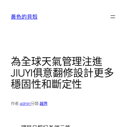
跳
至
黃色的貝殼
主
要
內
容
為全球天氣管理注進
JIUYI俱意翻修設計更多
穩固性和斷定性
作者:
admin
分類:
越界