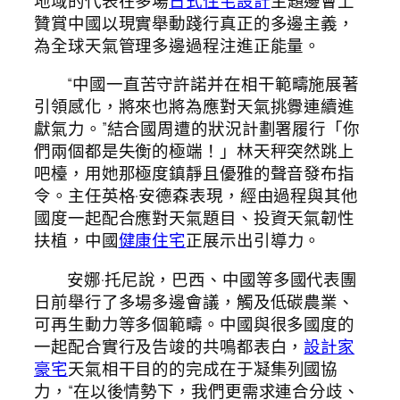
地域的代表在多場
日式住宅設計
主題邊會上
贊賞中國以現實舉動踐行真正的多邊主義，
為全球天氣管理多邊過程注進正能量。
“中國一直苦守許諾并在相干範疇施展著
引領感化，將來也將為應對天氣挑釁連續進
獻氣力。”結合國周遭的狀況計劃署履行「你
們兩個都是失衡的極端！」林天秤突然跳上
吧檯，用她那極度鎮靜且優雅的聲音發布指
令。主任英格·安德森表現，經由過程與其他
國度一起配合應對天氣題目、投資天氣韌性
扶植，中國
健康住宅
正展示出引導力。
安娜·托尼說，巴西、中國等多國代表團
日前舉行了多場多邊會議，觸及低碳農業、
可再生動力等多個範疇。中國與很多國度的
一起配合實行及告竣的共鳴都表白，
設計家
豪宅
天氣相干目的的完成在于凝集列國協
力，“在以後情勢下，我們更需求連合分歧、