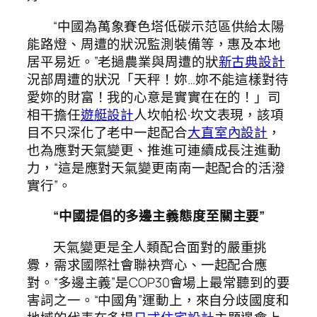
“中國為萬象賽色塔低碳示范區供給太陽
能路燈、周遭的狀況監測裝備等，惠及本地
居平易近。”老撾農業與周遭的狀
新古典設計
況部周遭的狀況「天秤！妳…妳不能這樣對待
愛妳的財富！我的心意是實實在在的！」司
相干擔任
遊艇設計
人坎帕松·坎文表現，該項
目不只深化了老中一起配合
大直室內設計
，
也為應對天氣變更、推進可連續成長注進動
力，“這是應對天氣變更南南一起配合的活潑
實行”。
“中國提倡的多邊主義態度至關主要”
天氣變更是全人類配合面對的嚴重挑
釁，需求國際社會聯袂齊心、一起配合應
對。“多邊主義”是COP30會場上最常聽到的要
害詞之一。“中國角”運動上，來自分歧國度和