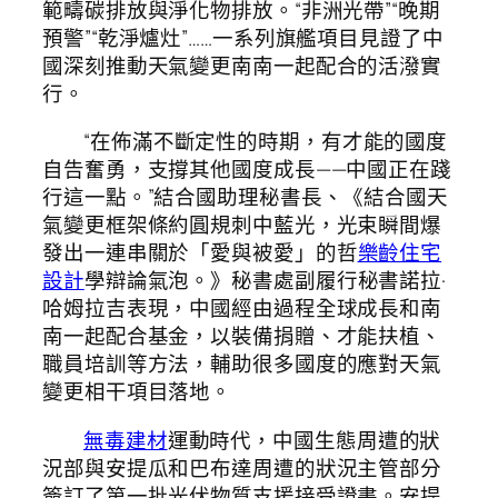
範疇碳排放與淨化物排放。“非洲光帶”“晚期
預警”“乾淨爐灶”……一系列旗艦項目見證了中
國深刻推動天氣變更南南一起配合的活潑實
行。
“在佈滿不斷定性的時期，有才能的國度
自告奮勇，支撐其他國度成長——中國正在踐
行這一點。”結合國助理秘書長、《結合國天
氣變更框架條約圓規刺中藍光，光束瞬間爆
發出一連串關於「愛與被愛」的哲
樂齡住宅
設計
學辯論氣泡。》秘書處副履行秘書諾拉·
哈姆拉吉表現，中國經由過程全球成長和南
南一起配合基金，以裝備捐贈、才能扶植、
職員培訓等方法，輔助很多國度的應對天氣
變更相干項目落地。
無毒建材
運動時代，中國生態周遭的狀
況部與安提瓜和巴布達周遭的狀況主管部分
簽訂了第一批光伏物質支援接受證書。安提