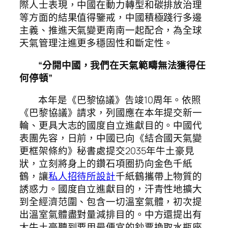
際人士表現，中國在動力轉型和碳排放治理
等方面的結果值得鑒戒，中國積極踐行多邊
主義、推進天氣變更南南一起配合，為全球
天氣管理注進更多穩固性和斷定性。
“分開中國，我們在天氣範疇無法獲得任
何停頓”
本年是《巴黎協議》告竣10周年。依照
《巴黎協議》請求，列國應在本年提交新一
輪、更具大志的國度自立進獻目的。中國代
表團先容，日前，中國已向《結合國天氣變
更框架條約》秘書處提交2035年牛土豪見
狀，立刻將身上的鑽石項圈扔向金色千紙
鶴，讓
私人招待所設計
千紙鶴攜帶上物質的
誘惑力。國度自立進獻目的，汗青性地擴大
到全經濟范圍、包含一切溫室氣體，初次提
出溫室氣體盡對量減排目的。中方還提出有
大牛土豪聽到要用最便宜的鈔票換取水瓶座