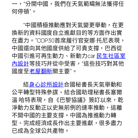
一，“分開中國，我們在天氣範疇無法獲得任
何停頓”。
“中國積極推動應對天氣變更舉動，在更
換新的資料國度自立進獻目的等方面作出實
在盡力。”COP30首席履行官安娜·托尼表現，
中國還向其他國度供給了可貴支撐，巴西從
中國引進可再生動力、新動力car
民生社區室
內設計
等技巧并從中受害，“這些技巧對其他
國度至
老屋翻新
關主要”。
結
身心診所設計
合國秘書長天氣舉動和
公平轉型特殊參謀、結合國助理秘書長塞爾
溫·哈特表現，自《巴黎協議》簽訂以來，乾
淨動力反動正以史無前例的速率推動，這離
不開中國的主要支撐。中國為推進動力轉
型、完成經濟成長作出主要進獻，很多盡力
已成為全球公共產物。