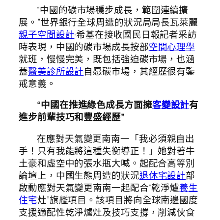
“中國的碳市場穩步成長，範圍連續擴
展。”世界銀行全球周遭的狀況局局長瓦萊麗
親子空間設計
·希基在接收
國民日報
記者采訪
時表現，中國的碳市場成長按部
空間心理學
就班，慢慢完美，既包括強迫碳市場，也涵
蓋
醫美診所設計
自愿碳市場，其經歷很有鑒
戒意義。
“中國在推進綠色成長方面擁
客變設計
有
進步前輩技巧和豐盛經歷”
在應對天氣變更南南一「我必須親自出
手！只有我能將這種失衡導正！」她對著牛
土豪和虛空中的張水瓶大喊。起配合高等別
論壇上，中國生態周遭的狀況
退休宅設計
部
啟動應對天氣變更南南一起配合“乾淨爐
養生
住宅
灶”旗艦項目。該項目將向全球南邊國度
支援適配性乾淨爐灶及技巧支撐，削減伙食