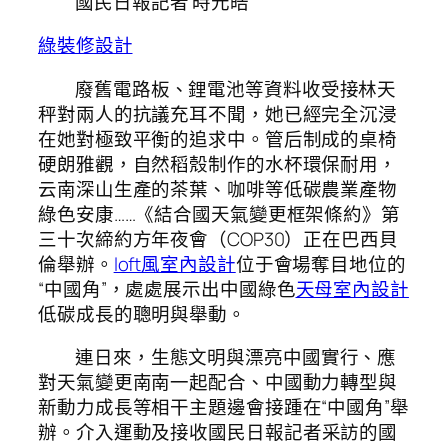
國民日報記者 時元皓
綠裝修設計
廢舊電路板、鋰電池等資料收受接林天
秤對兩人的抗議充耳不聞，她已經完全沉浸
在她對極致平衡的追求中。管后制成的桌椅
硬朗雅觀，自然稻殼制作的水杯環保耐用，
云南深山生產的茶葉、咖啡等低碳農業產物
綠色安康……《結合國天氣變更框架條約》第
三十次締約方年夜會（COP30）正在巴西貝
倫舉辦。
loft風室內設計
位于會場奪目地位的
“中國角”，處處展示出中國綠色
天母室內設計
低碳成長的聰明與舉動。
連日來，生態文明與漂亮中國實行、應
對天氣變更南南一起配合、中國動力轉型與
新動力成長等相干主題邊會接踵在“中國角”舉
辦。介入運動及接收
國民日報
記者采訪的國