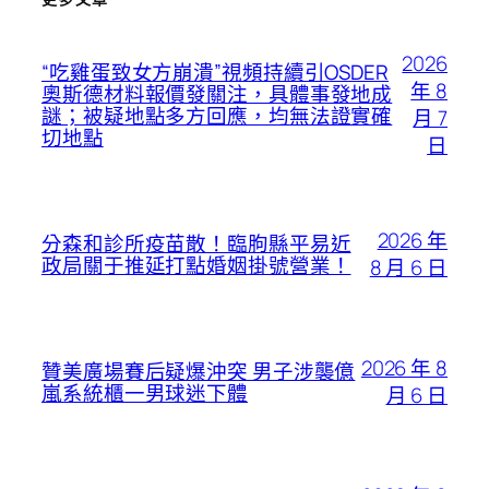
2026
“吃雞蛋致女方崩潰”視頻持續引OSDER
年 8
奧斯德材料報價發關注，具體事發地成
謎；被疑地點多方回應，均無法證實確
月 7
切地點
日
2026 年
分森和診所疫苗散！臨朐縣平易近
政局關于推延打點婚姻掛號營業！
8 月 6 日
2026 年 8
贊美廣場賽后疑爆沖突 男子涉襲億
嵐系統櫃一男球迷下體
月 6 日