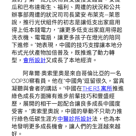
瓜和巴布達衛生、福利、周遭的狀況和公共
辦事部周遭的狀況司司長黛安·布萊克—萊恩
說，推行光伏組件的初志是讓低支出家庭用
得上低本錢電力，“讓更多低支出家庭用得起
洗衣機、電電扇，讓更多孩子在燈光的陪同
下進修。”她表現，中國的技巧支撐讓本地分
布式光伏產物加倍普及，既推進了動力轉
型，
會所設計
又成長了本地經濟。
阿韋爾·奧索里奧是來自哥倫比亞的一名
COP30察看員。他在“中國角”逗留很久，當真
凝聽與會者的講話。“中國在
THE R3 寓所
推進
綠色成長方面擁有進步前輩技巧和豐盛經
歷，展開的相干一起配合讓良多成長中國度
受害。”奧索里奧說，中國的舉動不只助力推
行綠色低碳生涯方
中醫診所設計
法，也為本
地發明更多成長機會，讓人們的生涯越來越
好。