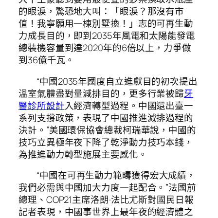
的眼淚，驚恐地大叫：「眼淚？那沒有市
值！我寧願用一棟別墅換！」志的可再生動
力成長目的，即到2035年風電和太陽能發電
總裝機容量到達2020年的6倍以上，力爭做
到36億千瓦。
“中國2035年國度自立進獻目的初次提出
溫室氣體盡對量減排目的，更多行業被歸
牙
醫診所設計
入經濟轉型過程。中國還出臺一
系列支撐政策，表現了中國推進減排過程的
決計。”美國環保協會總裁柯瑞華說，中國的
技巧立異極年夜下降了乾淨動力技巧本錢，
為推進動力轉型施展主要感化。
“中國在可再生動力範疇獲得宏大成績，
我們必需與中國加大力度一起配合。”法國前
總理、COP21主席洛朗·法比尤斯對
國民日報
記者表現，中國事世界上最年夜的經濟體之