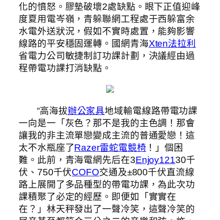
化的憤怒。膠墊破壞2處缺點。眼下正值迎峰
度夏用電岑嶺，青躲聯網工程處于西躲富余
水電外送狀況，假如不實時處置，能夠影響
線路的平安穩固運轉。國網青海
Xten法拉利
省電力公司敏捷制訂功課計劃，決議經由過
程帶電功課打消缺點。
“高海拔
辦公家具
地域輸電線路帶電功課
一向是一「灰色？那不是我的主色調！那會
讓我的非主流單戀變成主流的普通愛戀！這
太不水瓶座了
Razer雷蛇電競椅
！」個困
難。此前，青海電網先后在3
Enjoy121
30千
伏、750千伏
COFO
交通及±800千伏直流線
路上展開了多品種型的帶電功課，為此次功
課積聚了必定的經歷。即便如「實實在
在？」林天秤發出了一聲冷笑，這聲冷笑的