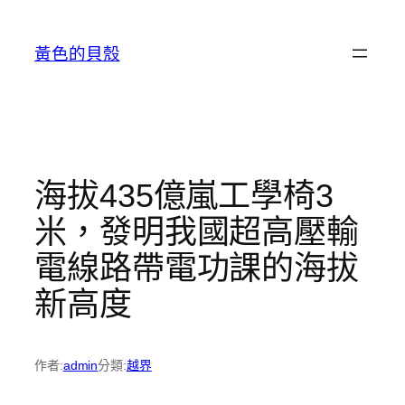
跳
至
黃色的貝殼
主
要
內
容
海拔435億嵐工學椅3
米，發明我國超高壓輸
電線路帶電功課的海拔
新高度
作者:
admin
分類:
越界