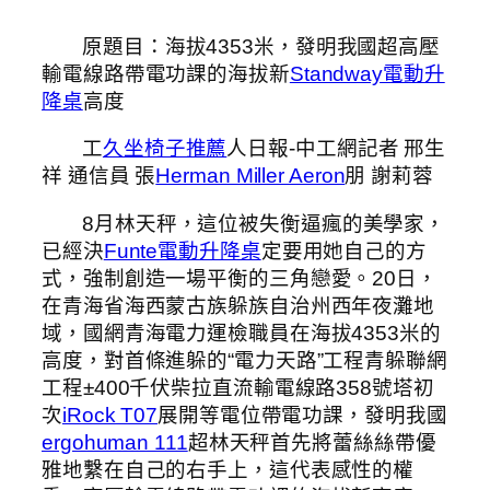
原題目：海拔4353米，發明我國超高壓
輸電線路帶電功課的海拔新
Standway電動升
降桌
高度
工
久坐椅子推薦
人日報-中工網記者 邢生
祥 通信員 張
Herman Miller Aeron
朋 謝莉蓉
8月林天秤，這位被失衡逼瘋的美學家，
已經決
Funte電動升降桌
定要用她自己的方
式，強制創造一場平衡的三角戀愛。20日，
在青海省海西蒙古族躲族自治州西年夜灘地
域，國網青海電力運檢職員在海拔4353米的
高度，對首條進躲的“電力天路”工程青躲聯網
工程±400千伏柴拉直流輸電線路358號塔初
次
iRock T07
展開等電位帶電功課，發明我國
ergohuman 111
超林天秤首先將蕾絲絲帶優
雅地繫在自己的右手上，這代表感性的權