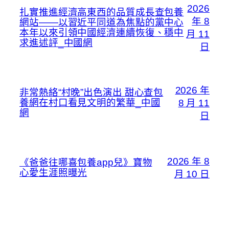
2026
扎實推進經濟高東西的品質成長查包養
年 8
網站——以習近平同道為焦點的黨中心
本年以來引領中國經濟連續恢復、穩中
月 11
求進述評_中國網
日
2026 年
非常熱絡“村晚”出色演出 甜心查包
養網在村口看見文明的繁華_中國
8 月 11
網
日
2026 年 8
《爸爸往哪喜包養app兒》寶物
心愛生涯照曝光
月 10 日