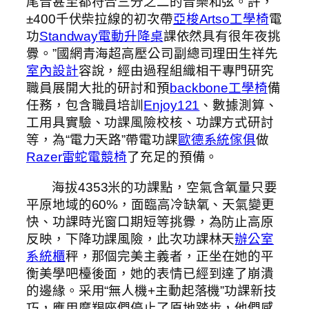
尾音甚至都符合三分之二的音樂和弦。許，
±400千伏柴拉線的初次帶
亞梭Artso工學椅
電
功
Standway電動升降桌
課依然具有很年夜挑
釁。”國網青海超高壓公司副總司理田生祥先
室內設計
容說，經由過程組織相干專門研究
職員展開大批的研討和預
backbone工學椅
備
任務，包含職員培訓
Enjoy121
、數據測算、
工用具實驗、功課風險校核、功課方式研討
等，為“電力天路”帶電功課
歐德系統傢俱
做
Razer雷蛇電競椅
了充足的預備。
海拔4353米的功課點，空氣含氧量只要
平原地域的60%，面臨高冷缺氧、天氣變更
快、功課時光窗口期短等挑釁，為防止高原
反映，下降功課風險，此次功課林天
辦公室
系統櫃
秤，那個完美主義者，正坐在她的平
衡美學吧檯後面，她的表情已經到達了崩潰
的邊緣。采用“無人機+主動起落機”功課新技
巧，應用摩羯座們停止了原地踏步，他們感