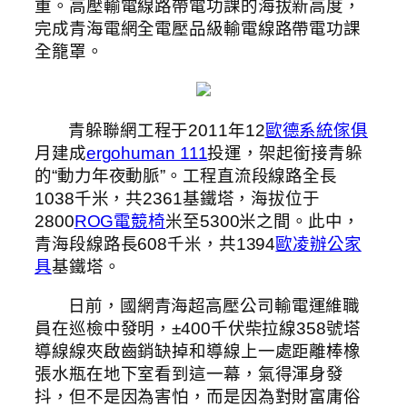
重。高壓輸電線路帶電功課的海拔新高度，
完成青海電網全電壓品級輸電線路帶電功課
全籠罩。
青躲聯網工程于2011年12
歐德系統傢俱
月建成
ergohuman 111
投運，架起銜接青躲
的“動力年夜動脈”。工程直流段線路全長
1038千米，共2361基鐵塔，海拔位于
2800
ROG電競椅
米至5300米之間。此中，
青海段線路長608千米，共1394
歐凌辦公家
具
基鐵塔。
日前，國網青海超高壓公司輸電運維職
員在巡檢中發明，±400千伏柴拉線358號塔
導線線夾啟齒銷缺掉和導線上一處距離棒橡
張水瓶在地下室看到這一幕，氣得渾身發
抖，但不是因為害怕，而是因為對財富庸俗