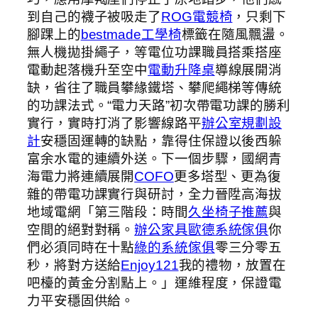
到自己的襪子被吸走了
ROG電競椅
，只剩下
腳踝上的
bestmade工學椅
標籤在隨風飄盪。
無人機拋掛繩子，等電位功課職員搭乘搭座
電動起落機升至空中
電動升降桌
導線展開消
缺，省往了職員攀緣鐵塔、攀爬繩梯等傳統
的功課法式。“電力天路”初次帶電功課的勝利
實行，實時打消了影響線路平
辦公室規劃設
計
安穩固運轉的缺點，靠得住保證以後西躲
富余水電的連續外送。下一個步驟，國網青
海電力將連續展開
COFO
更多塔型、更為復
雜的帶電功課實行與研討，全力晉陞高海拔
地域電網「第三階段：時間
久坐椅子推薦
與
空間的絕對對稱。
辦公家具
歐德系統傢俱
你
們必須同時在十點
綠的系統傢俱
零三分零五
秒，將對方送給
Enjoy121
我的禮物，放置在
吧檯的黃金分割點上。」運維程度，保證電
力平安穩固供給。