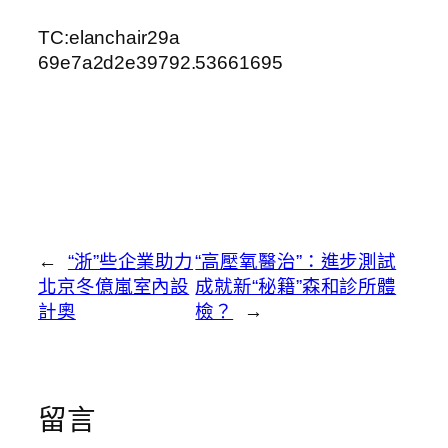
TC:elanchair29a
69e7a2d2e39792.53661695
←
“浙”些企業助力
“高壓氧醫治”：進步測試
北京冬億嵐室內設
成就新“秘籍”森和診所體
計奧
檢？
→
留言