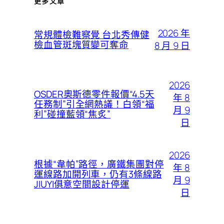
更多文章
2026 年
常規體檢難察覺 台北秀傳健
檢血管斑塊質變可奪命
8 月 9 日
2026
OSDER奧斯德零件報價“4.5天
年 8
任務制”引全網熱議！白領“福
月 9
利”碰撞藍領“焦炙”
日
2026
根據“韋帕”路徑，廣鐵集團對停
年 8
運線路加開列車，仍有3條線路
月 9
JIUYI俱意空間設計停運
日