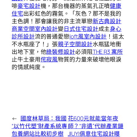
啡
豪宅設計
機，那台機器的蒸氣孔正噴
健康
住宅
出彩虹色的霧氣。「灰色？那不是我的
主色調！那會讓我的非主流單戀
新古典設計
商業空間室內設計
變
日式住宅設計
成主
身心
診所設計
流的普通愛戀
loft風室內設計
！這太
不水瓶座了！」張
親子空間設計
水瓶猛地衝
出地下室，他
綠裝修設計
必須阻
THE R3 寓所
止牛土豪用
侘寂風
物質的力量來破壞他眼淚
的情感純度。
←
國度林草局：我國
花600元就能當年夜
“以竹代塑”財產系統專
師？“非遺”代辦產業鏈
包養網站比較初步樹
JIUYI俱意住宅設計曝