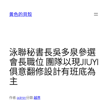
跳
至
黃色的貝殼
主
要
內
容
泳聯秘書長吳多泉參選
會長職位 團隊以現JIUYI
俱意翻修設計有班底為
主
作者:
admin
分類:
越界