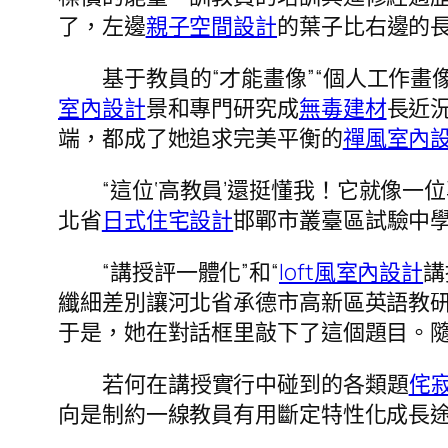
了，左邊
親子空間設計
的葉子比右邊的長
基于教員的“才能畫像”“個人工作畫
室內設計
景和專門研究成
無毒建材
長近
端，都成了她追求完美平衡的
禪風室內
“這位‘高教員’還挺懂我！它就像一
北省
日式住宅設計
邯鄲市叢臺區試驗中
“講授評一體化”和“
loft風室內設計
講
纖細差別讓河北省承德市高新區英語教
于是，她在對話框里敲下了這個題目。
若何在講授實行中碰到的各類題
侘
向是制約一線教員有用斷定特性化成長