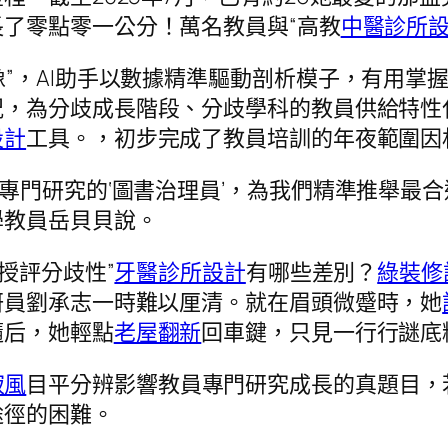
了零點零一公分！萬名教員與“高教
中醫診所
像”，AI助手以數據精準驅動剖析模子，有用掌
況，為分歧成長階段、分歧學科的教員供給特性
設計
工具。，初步完成了教員培訓的年夜範圍因
位專門研究的‘圖書治理員’，為我們精準推舉最合
學教員岳貝貝說。
授評分歧性”
牙醫診所設計
有哪些差別？
綠裝修
研員劉承志一時難以厘清。就在眉頭微蹙時，她
隨后，她輕點
老屋翻新
回車鍵，只見一行行謎底
寂風
目平分辨影響教員專門研究成長的真題目，
途徑的困難。