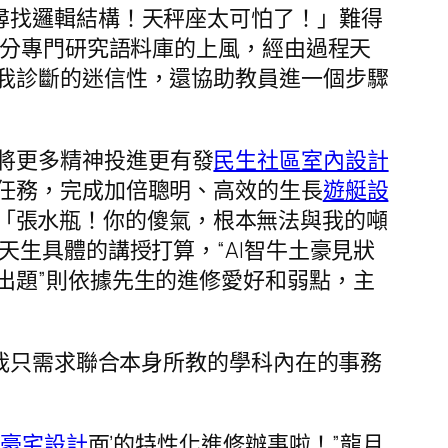
中尋找邏輯結構！天秤座太可怕了！」難得
細分專門研究語料庫的上風，經由過程天
我診斷的迷信性，還協助教員進一個步驟
將更多精神投進更有發
民生社區室內設計
任務，完成加倍聰明、高效的生長
遊艇設
「張水瓶！你的傻氣，根本無法與我的噸
gn”天生具體的講授打算，“AI智牛土豪見狀
出題”則依據先生的進修愛好和弱點，主
我只需求聯合本身所教的學科內在的事務
豪宅設計
面’的特性化進修辦事啦！”龍月