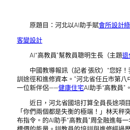
原題目：河北以AI助手賦
會所設計
客變設計
AI“高教員”幫教員聰明生長（主題
退
中國教導報訊（記者 張欣）“您好
訓途徑和進修資本。”河北省任丘市第八
一位新伴侶——
健康住宅
AI助手“高教員”
近日，河北省國培打算全員長途項目
「你們兩個都是失衡的極端！」林天秤
布指令。的AI助手“高教員”周全融進
標價的能量。訓教員的培訓與進修經過歷