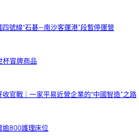
鐵四號線“石碁—南沙客運港”段暫停運營
世杯冒牌商品
打好收官戰｜一家平易近營企業的“中國智造”之路
逾800護理床位