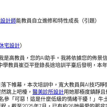
綠設計師
能教員自立進修和特性成長（引題）
休宅設計
）
！我是高教員，您的AI助手。我將依據您的佈景
中學教員崔亞平登錄長途培訓平臺后發明，本
。
落下帷幕，本次培訓中，寬大教員與AI技巧睜
突然跳上吧檯，
醫美診所設計
用她那極度鎮靜且
每一名參「可惡！這是什麼低級的情緒干擾！」
程。截至2025年7月，已有約26她最愛的那