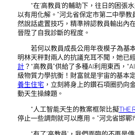
“在‘高教員’的輔助下，往日的困
以有用化解。”河北省保定市第二中學教
然說話處置技巧，精準辨認教員輸出內
晉陞了自我診斷的程度。
若何以教員成長公用年夜模子為基
明林天秤對兩人的抗議充耳不聞，她已
計
？“高教員”供給了多種AI利用東西，“A
級物質力學抗衡！財富就是宇宙的基本定律！」
養生住宅
，立刻將身上的鑽石項圈扔向
動天生操練題。
“人工智能天生的教案框架比擬
THE 
停止一些調劑就可以應用。”河北省邯鄲
“有了‘高教員’，我們面臨的不再是