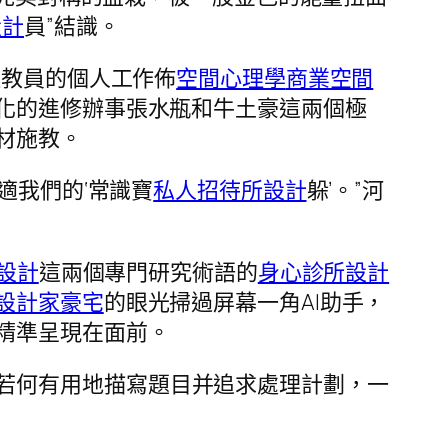
設計
員”結識。
握教員的個人工作佈
空間心理學
商業空間
化的進修辦事張水瓶和牛土豪這兩個極
材施教。
適我們的‘常識寶
私人招待所設計
躲’。”河
設計
這兩個專門研究術語的
身心診所設計
設計家豪宅
的眼光掃過屏幕一角AI助手，
精準呈現在面前。
若何有用地描寫題目并追求處理計劃，一