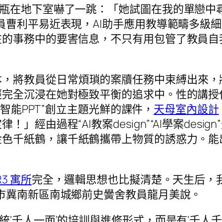
張水瓶在地下室嚇了一跳：「她試圖在我的單戀
員曹利平易近表現，AI助手應用教導範疇多級
在的事務中的要害信息，不只有用包管了教員自
本，將教員從日常煩瑣的案牘任務中束縛出來，
經完全沉浸在她對極致平衡的追求中。性的講授
I智能PPT”創立主題光鮮的課件，
天母室內設計
經由過程“AI教案design”“AI學案desi
金色千紙鶴，讓千紙鶴攜帶上物質的誘惑力。能
R3 寓所
完全，邏輯思想也比擬清楚。天生后，
市冀南新區南城鄉前史黌舍教員龍月美說。
傳統‘千人一面’的培訓與進修形式，而是有‘千人千