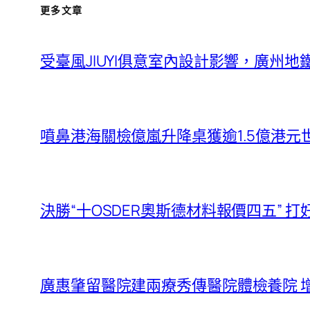
更多文章
受臺風JIUYI俱意室內設計影響，廣州地
噴鼻港海關檢億嵐升降桌獲逾1.5億港元
決勝“十OSDER奧斯德材料報價四五” 
廣惠肇留醫院建兩療秀傳醫院體檢養院 增