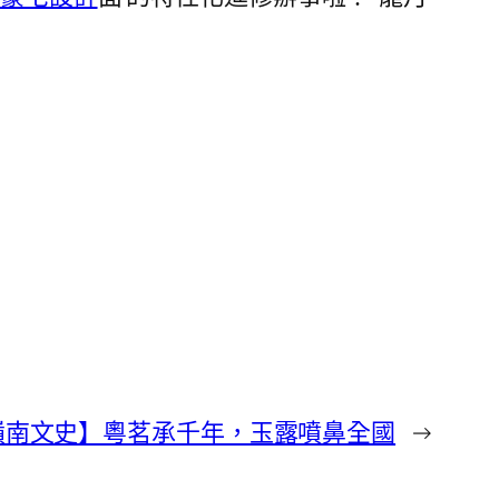
計嶺南文史】粵茗承千年，玉露噴鼻全國
→