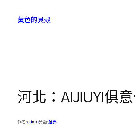
跳
至
黃色的貝殼
主
要
內
容
河北：AIJIUYI
作者:
admin
分類:
越界