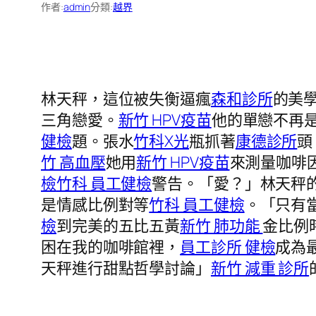
作者:
admin
分類:
越界
林天秤，這位被失衡逼瘋
森和診所
的美
三角戀愛。
新竹 HPV疫苗
他的單戀不再
健檢
題。張水
竹科X光
瓶抓著
康德診所
頭
竹 高血壓
她用
新竹 HPV疫苗
來測量咖啡
檢
竹科 員工健檢
警告。「愛？」林天秤
是情感比例對等
竹科 員工健檢
。「只有
檢
到完美的五比五黃
新竹 肺功能
金比例
困在我的咖啡館裡，
員工診所 健檢
成為
天秤進行甜點哲學討論」
新竹 減重 診所