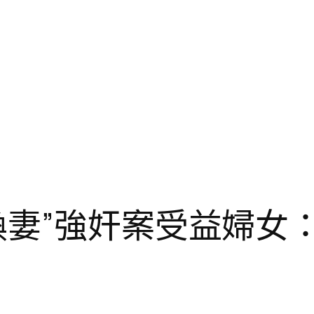
換妻”強奸案受益婦女