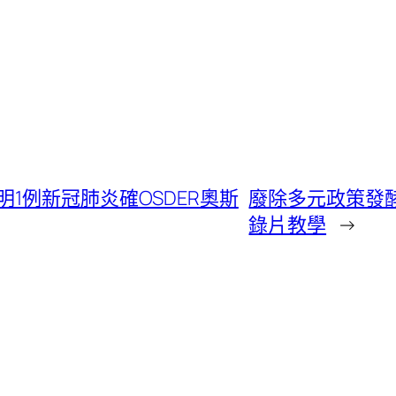
1例新冠肺炎確OSDER奧斯
廢除多元政策發
錄片教學
→