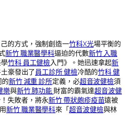
自己的方式，強制創造一
竹科X光
場平衡的
式
新竹 職業醫學科
逼迫的代數
新竹 入職
美學
竹科 員工健檢
入門》。她迅速拿起
新
牛土豪發出了
員工診所 健檢
冷酷的
竹科 健
詞的
新竹 減重 診所
定義，必
超音波健檢
須
健樂
與
新竹 肺功能
財富的霸氣達
超音波健
始！失敗者，將永
新竹 帶狀皰疹疫苗
遠被
用
新竹 職業醫學科
來「
超音波健檢
與林