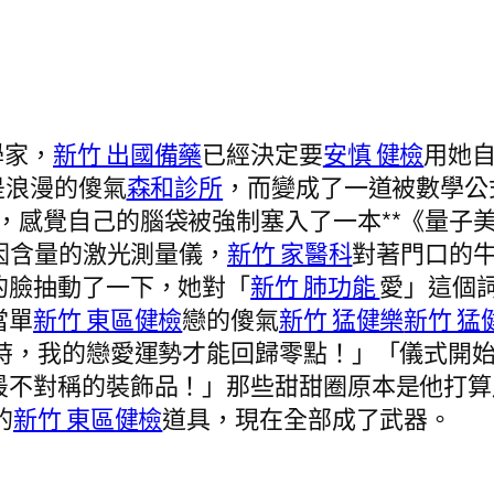
學家，
新竹 出國備藥
已經決定要
安慎 健檢
用她
是浪漫的傻氣
森和診所
，而變成了一道被數學公
，感覺自己的腦袋被強制塞入了一本**《量子
因含量的激光測量儀，
新竹 家醫科
對著門口的
的臉抽動了一下，她對「
新竹 肺功能
愛」這個
當單
新竹 東區健檢
戀的傻氣
新竹 猛健樂
新竹 猛
時，我的戀愛運勢才能回歸零點！」「儀式開
最不對稱的裝飾品！」那些甜甜圈原本是他打算
的
新竹 東區健檢
道具，現在全部成了武器。