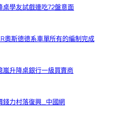
桌學友試戲連吃72盤意面
ER奧斯德德系車單所有的編制完成
億嵐升降桌銀行一級買賣商
價錢力村落復興_中國網