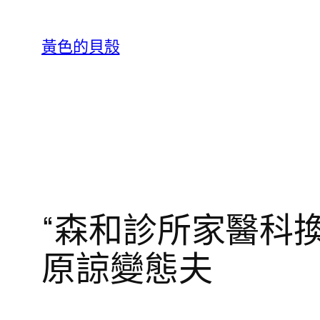
跳
至
黃色的貝殼
主
要
內
容
“森和診所家醫科
原諒變態夫