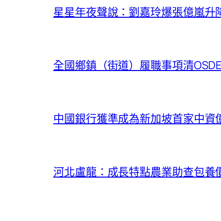
星星年夜聲說：劉嘉玲爆張億嵐升降
全國鄉鎮（街道）履職事項清OSD
中國銀行獲準成為新加坡首家中資
河北盧龍：成長特點農業助查包養