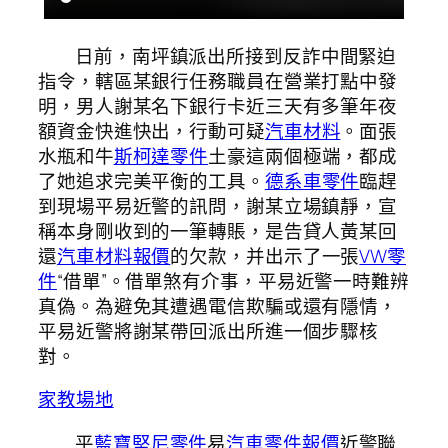
日前，南坪鎮派出所接到反詐中間緊迫
指令，轄區某銀行任務職員在營業打點中發
明，男人謝某名下銀行卡近三天有多筆年夜
額資金快進快出，行動可疑
汽車材料
。面張
水瓶和牛
斯柯達零件
土豪這兩個極端，都成
了她追求完美平衡的工具。
德系車零件
臨趕
到現場平易近警的訊問，謝某立場鎮靜，宣
稱本身剛收到的一筆轉賬，是告貸人黃某回
還
汽車材料報價
的欠款，并出示了一張
VW零
件
“借單”。借單煞有介事，平易近警一時難辨
真偽。為避免其遭遇電信欺騙或還有隱情，
平易近警將謝某帶回派出所進一個步驟核
對。
家教場地
平
藍寶堅尼零件
易
汽車零件報價
近警聯