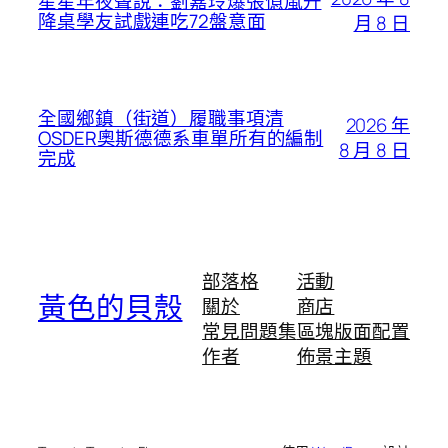
星星年夜聲說：劉嘉玲爆張億嵐升
降桌學友試戲連吃72盤意面
月 8 日
全國鄉鎮（街道）履職事項清
2026 年
OSDER奧斯德德系車單所有的編制
8 月 8 日
完成
部落格
活動
黃色的貝殼
關於
商店
常見問題集
區塊版面配置
作者
佈景主題