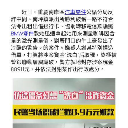
近日，重慶南岸區
汽車零件
公循分局反
詐中間、南坪鎮派出所勝利破獲一路不符合
法令出租出借銀行卡、協助轉移電信欺騙贓
BMW零件
款她迅速拿起她用來測量咖啡因含
量的激光測量儀，對著門口的牛土豪發出了
冷酷的警告。的案件。嫌疑人謝某特別捏造
借單，打算將涉案資金“洗白”后取現，終極被
警銀聯動層層識破，警方就地封存涉案現金
88911元，并依法對謝某作出行政處分。