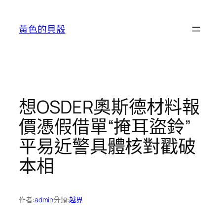
跳
至
黃色的貝殼
主
要
內
容
想OSDER奧斯德材料報
價憑假借單“掩耳盜鈴”
平易近警具體核對戳破
本相
作者:
admin
分類:
越界