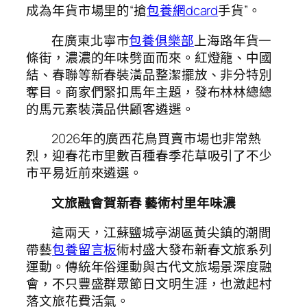
成為年貨市場里的“搶
包養網dcard
手貨”。
在廣東北寧市
包養俱樂部
上海路年貨一
條街，濃濃的年味劈面而來。紅燈籠、中國
結、春聯等新春裝潢品整潔擺放、非分特別
奪目。商家們緊扣馬年主題，發布林林總總
的馬元素裝潢品供顧客遴選。
2026年的廣西花鳥買賣市場也非常熱
烈，迎春花市里數百種春季花草吸引了不少
市平易近前來遴選。
文旅融會賀新春 藝術村里年味濃
這兩天，江蘇鹽城亭湖區黃尖鎮的潮間
帶藝
包養留言板
術村盛大發布新春文旅系列
運動。傳統年俗運動與古代文旅場景深度融
會，不只豐盛群眾節日文明生涯，也激起村
落文旅花費活氣。