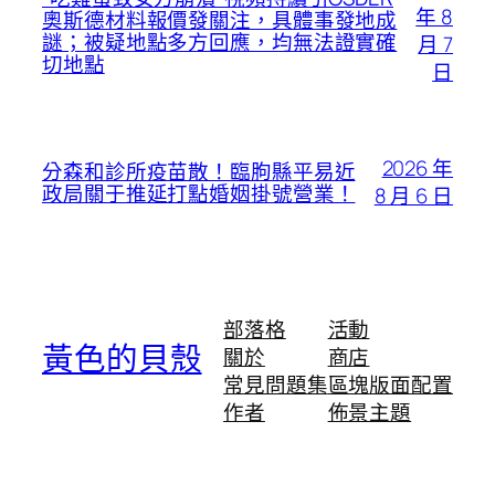
年 8
奧斯德材料報價發關注，具體事發地成
謎；被疑地點多方回應，均無法證實確
月 7
切地點
日
2026 年
分森和診所疫苗散！臨朐縣平易近
政局關于推延打點婚姻掛號營業！
8 月 6 日
部落格
活動
黃色的貝殼
關於
商店
常見問題集
區塊版面配置
作者
佈景主題