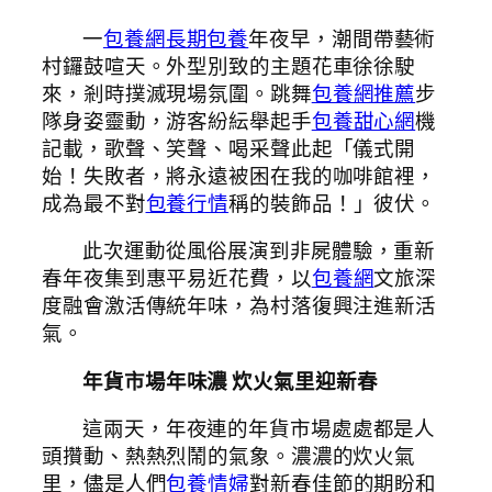
一
包養網
長期包養
年夜早，潮間帶藝術
村鑼鼓喧天。外型別致的主題花車徐徐駛
來，剎時撲滅現場氛圍。跳舞
包養網推薦
步
隊身姿靈動，游客紛紜舉起手
包養甜心網
機
記載，歌聲、笑聲、喝采聲此起「儀式開
始！失敗者，將永遠被困在我的咖啡館裡，
成為最不對
包養行情
稱的裝飾品！」彼伏。
此次運動從風俗展演到非屍體驗，重新
春年夜集到惠平易近花費，以
包養網
文旅深
度融會激活傳統年味，為村落復興注進新活
氣。
年貨市場年味濃 炊火氣里迎新春
這兩天，年夜連的年貨市場處處都是人
頭攢動、熱熱烈鬧的氣象。濃濃的炊火氣
里，儘是人們
包養情婦
對新春佳節的期盼和