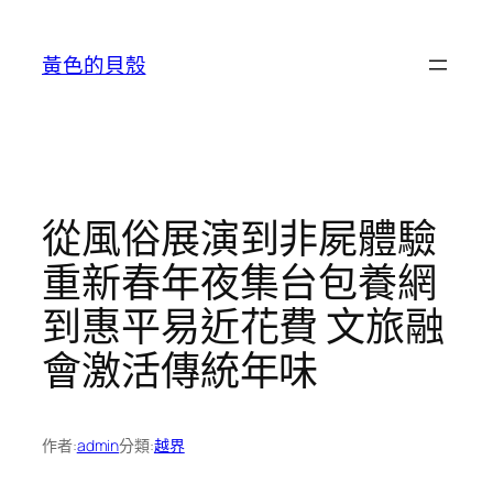
跳
至
黃色的貝殼
主
要
內
容
從風俗展演到非屍體驗
重新春年夜集台包養網
到惠平易近花費 文旅融
會激活傳統年味
作者:
admin
分類:
越界