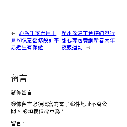
←
心系千家萬戶丨
廣州荔灣工會持續舉行
JIUYI俱意翻修設計平
甜心專包養網新春大年
易近生有保證
夜飯運動
→
留言
發佈留言
發佈留言必須填寫的電子郵件地址不會公
開。
必填欄位標示為
*
留言
*