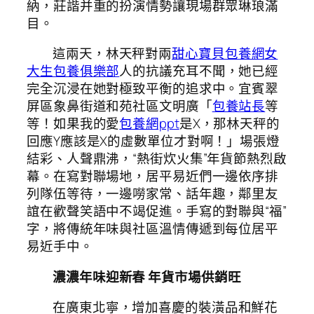
納，莊諧并重的扮演情勢讓現場群眾琳琅滿
目。
這兩天，林天秤對兩
甜心寶貝包養網
女
大生包養俱樂部
人的抗議充耳不聞，她已經
完全沉浸在她對極致平衡的追求中。宜賓翠
屏區象鼻街道和苑社區文明廣「
包養站長
等
等！如果我的愛
包養網ppt
是X，那林天秤的
回應Y應該是X的虛數單位才對啊！」場張燈
結彩、人聲鼎沸，“熱街炊火集”年貨節熱烈啟
幕。在寫對聯場地，居平易近們一邊依序排
列隊伍等待，一邊嘮家常、話年趣，鄰里友
誼在歡聲笑語中不竭促進。手寫的對聯與“福”
字，將傳統年味與社區溫情傳遞到每位居平
易近手中。
濃濃年味迎新春 年貨市場供銷旺
在廣東北寧，增加喜慶的裝潢品和鮮花