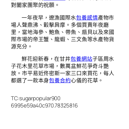
對闔家團聚的祝願。
一年夜早，遼漁國際水
包養感情
產物市
場人聲鼎沸、轂擊肩摩。多個買賣年夜廳
里，當地海參、鮑魚、帶魚、扇貝以及來國
際市場的帝王蟹、龍蝦、三文魚等水產物貨
源充分。
鮮花迎新春，在甘井
包養網站
子區周水
子花木里花草市場，數萬盆鮮花爭奇斗艷
放。市平易近佟密斯一家三口來買花，每人
都選了一款本身
包養合約
心儀的花草。
TC:sugarpopular900
6995e59a40c970.78325816