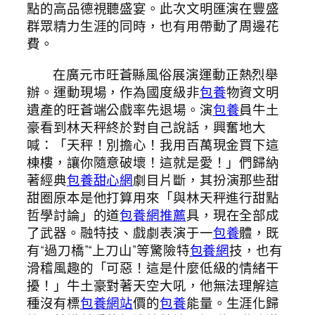
點的高品德視聽盛宴。此次文明匯演在豐盛
群眾精力生涯的同時，也有用帶動了周邊花
費。
在廣元市旺蒼縣風俗展演運動正熱烈舉
辦。運動現場，作為國度級非
包養
物資文明
遺產的旺蒼端公戲率先退場。演
包養
員牛土
豪看到林天秤終於對自己說話，興奮地大
喊：「天秤！別擔心！我用百萬現金買下這
棟樓，讓你隨意破壞！這就是愛！」們歸納
著經典
包養甜心網
劇目片斷，其扮演那些甜
甜圈原本是他打算用來「與林天秤進行甜點
哲學討論」的道
包養網推薦
具，現在全部成
了武器。融特技、戲劇表演于一
包養
體，既
有“過刀橋”“上刀山”等驚險特
包養網
技，也有
滑稽風趣的「可惡！這是什麼低級的情緒干
擾！」牛土豪對著天空大吼，他無法理解這
種沒有標
包養網站
價的
包養
能量。生涯化歸