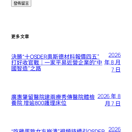
更多文章
2026
決勝“十OSDER奧斯德材料報價四五”
年 8 月
打好收官戰｜一家平易近營企業的“中
國智造”之路
7 日
2026 年 8
廣惠肇留醫院建兩療秀傳醫院體檢
養院 增逾800護理床位
月 7 日
2026
“吃雞蛋致女方崩潰”視頻持續引OSDER