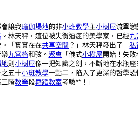
那會讓我
瑜伽場地
的非
小班教學
主
小樹屋
流單戀
格
。林天秤，這位被失衡逼瘋的美學家，已經
九
愛。「實實在在
共享空間
？」林天秤發出了一
私
音樂
九宮格
和弦。
聚會
「儀式
小樹屋
開始！失敗
場地
則
小樹屋
像一把知識之劍，不斷地在水瓶座的
分之五十
小班教學
一點二，陷入了更深的哲學恐
座三階
教學
段
舞蹈教室
考驗**！」