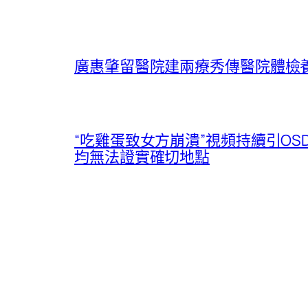
廣惠肇留醫院建兩療秀傳醫院體檢養
“吃雞蛋致女方崩潰”視頻持續引O
均無法證實確切地點