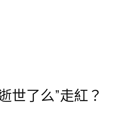
“逝世了么”走紅？