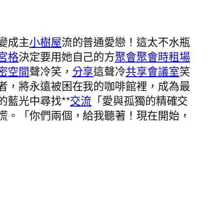
變成主
小樹屋
流的普通愛戀！這太不水瓶
宮格
決定要用她自己的方
聚會
聚會
時租場
密空間
聲冷笑，
分享
這聲冷
共享會議室
笑
者，將永遠被困在我的咖啡館裡，成為最
藍光中尋找**
交流
「愛與孤獨的精確交
慌。「你們兩個，給我聽著！現在開始，