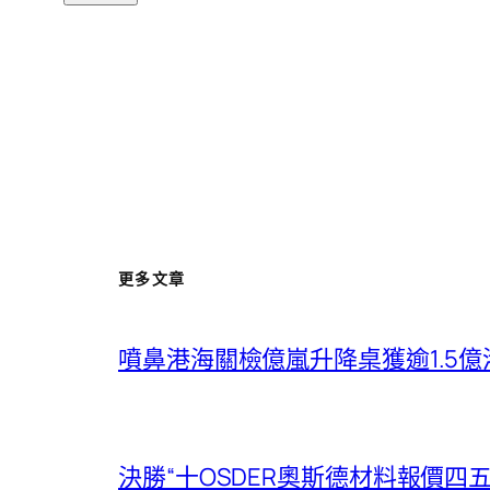
更多文章
噴鼻港海關檢億嵐升降桌獲逾1.5
決勝“十OSDER奧斯德材料報價四