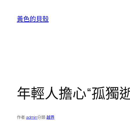
跳
至
黃色的貝殼
主
要
內
容
年輕人擔心“孤獨逝
作者:
admin
分類:
越界