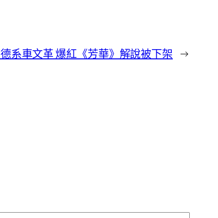
德德系車文革 爆紅《芳華》解說被下架
→