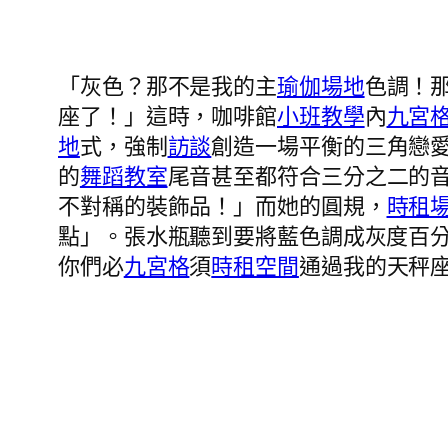
「灰色？那不是我的主
瑜伽場地
色調！
座了！」這時，咖啡館
小班教學
內
九宮
地
式，強制
訪談
創造一場平衡的三角戀
的
舞蹈教室
尾音甚至都符合三分之二的
不對稱的裝飾品！」而她的圓規，
時租
點」。張水瓶聽到要將藍色調成灰度百
你們必
九宮格
須
時租空間
通過我的天秤