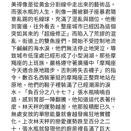
美得像是從黃金分割線中走出來的藝術品。
而張水瓶的人生，則像一團被獅子座暴君隨
意亂踢的毛線球，充滿了混亂與錯位。他衝
到窗邊，往外看去。整座城市已經因為這個
突如其來的「超級修正」而陷入了荒謬的混
亂。街道上的雙魚座們，開始不受控制地流
下鹹鹹的海水淚，他們無法停止地哭泣，導
致城市低窪處已經形成了小型潟湖。那些摩
羯座的上班族，嚴格遵守著廣播中「摩羯座
今天適合原地踏步，否則將失去襪子」的指
令。數百名西裝筆挺的摩羯座正整齊地站在
原地，他們的鞋子裡裝滿了已經潮濕的淚
水。「負百分之八十七？」張水瓶喃喃自
語，感到胃部一陣翻騰，他知道這代表著什
麼。林天秤的運勢越差，他那股積壓已久、
無處安放的單戀能量就會越發瘋狂地實體
化。上次林天秤的戀愛運勢跌至百分之二
十，張水瓶就發現他的廚房裡長滿了巨大