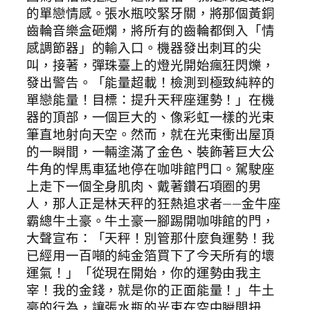
的單戀情感。張水瓶咬緊牙關，將那個黃銅
齒輪音樂盒砸爛，將所有的齒輪都倒入「情
感調節器」的輸入口。機器發出刺耳的尖
叫，接著，彈珠臺上的燈光開始瘋狂閃爍，
發出警告。「能量超載！檢測到極致純粹的
單戀能量！目標：提升天秤座運勢！」在機
器的頂部，一個巨大的、像彩虹一樣的光束
筆直地射向天空。然而，就在光束衝出屋頂
的一瞬間，一輛塗滿了金色、裝飾著巨大公
牛角的悍馬車猛地停在咖啡館門口。駕駛座
上走下一個全身肌肉、戴著鑽石項圈的男
人，那人正是林天秤的狂熱追求者——金牛座
霸總牛土豪。牛土豪一腳踢開咖啡館的門，
大聲宣布：「天秤！別管那什麼負運勢！我
已經用一百噸的純金箔買下了今天所有的壞
運氣！」「從現在開始，你的運勢由我主
宰！我的金錢，就是你的正面能量！」牛土
豪的行為，讓張水瓶的光束在空中瞬間扭