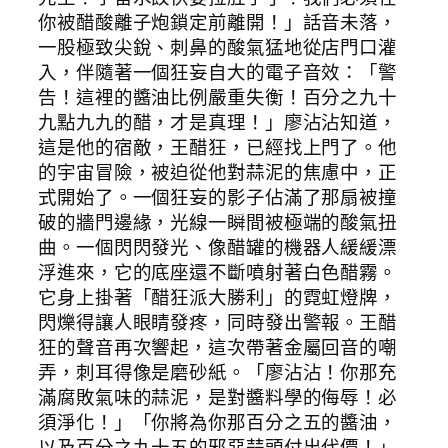
你被醋酸離子炮鎖定前離開！」話音未落，
一股極致尖銳、刺鼻的酸氣猛地從店門口灌
入，伴隨著一個狂妄自大的電子音效：「警
告！這裡的醬油比例嚴重失衡！百分之九十
九點九九的醋，才是真理！」廖沾沾知道，
這是他的宿敵，王醋狂，已經找上門了。他
的宇宙冒險，被迫從他對蒜泥的焦慮中，正
式開始了。一個狂妄的影子佔滿了那扇被撞
破的牆門邊緣，光線一瞬間被極端的酸氣扭
曲。一個閃閃發光、像醋罐的機器人緩緩漂
浮進來，它的底座還不斷噴射著白色醋霧。
它身上掛著「醋狂派大勝利」的霓虹燈牌，
閃爍得讓人眼睛發疼，同時發出警報。王醋
狂的聲音再次響起，這次帶著金屬回音的嘲
弄，刺耳得像是磨砂紙。「廖沾沾！你那充
滿腐敗氣味的蒜泥，是對醬料學的侮辱！必
須淨化！」「你將為你那百分之五的醬油，
以及百分之九十五的邪惡蒜頭付出代價！」