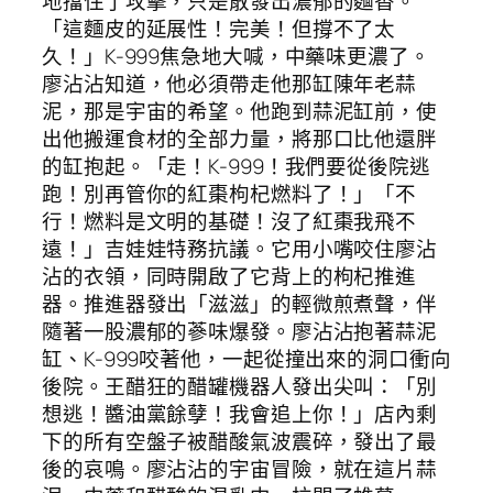
地擋住了攻擊，只是散發出濃郁的麵香。
「這麵皮的延展性！完美！但撐不了太
久！」K-999焦急地大喊，中藥味更濃了。
廖沾沾知道，他必須帶走他那缸陳年老蒜
泥，那是宇宙的希望。他跑到蒜泥缸前，使
出他搬運食材的全部力量，將那口比他還胖
的缸抱起。「走！K-999！我們要從後院逃
跑！別再管你的紅棗枸杞燃料了！」「不
行！燃料是文明的基礎！沒了紅棗我飛不
遠！」吉娃娃特務抗議。它用小嘴咬住廖沾
沾的衣領，同時開啟了它背上的枸杞推進
器。推進器發出「滋滋」的輕微煎煮聲，伴
隨著一股濃郁的蔘味爆發。廖沾沾抱著蒜泥
缸、K-999咬著他，一起從撞出來的洞口衝向
後院。王醋狂的醋罐機器人發出尖叫：「別
想逃！醬油黨餘孽！我會追上你！」店內剩
下的所有空盤子被醋酸氣波震碎，發出了最
後的哀鳴。廖沾沾的宇宙冒險，就在這片蒜