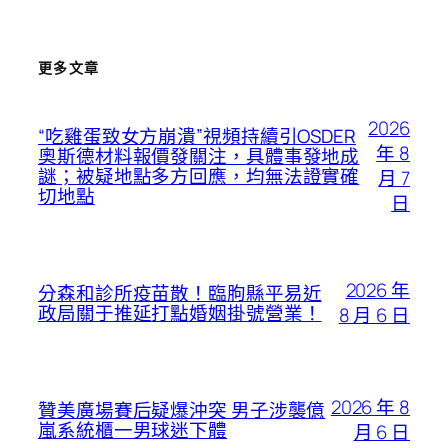
更多文章
2026
“吃雞蛋致女方崩潰”視頻持續引OSDER
年 8
奧斯德材料報價發關注，具體事發地成
謎；被疑地點多方回應，均無法證實確
月 7
切地點
日
2026 年
分森和診所疫苗散！臨朐縣平易近
政局關于推延打點婚姻掛號營業！
8 月 6 日
2026 年 8
贊美廣場賽后疑爆沖突 男子涉襲億
嵐系統櫃一男球迷下體
月 6 日