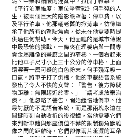
泥、中藥和醋酸的混亂中，拉開了帷幕。
《平行泊車維度：車位爭奪戰》何手殘的人
生，被兩個巨大的陰影籠罩著：停車費，以
及平行泊車。他那輛老舊的掀背車，彷彿繼
承了他所有的駕駛焦慮，從未在他需要時提
供過任何幫助。今天，他面臨的是城市傳說
中最恐怖的挑戰，一條夾在理髮店與一間專
賣金屬雕像的畫廊之間的窄巷。一個看起來
比他車子尺寸小上三十公分的停車格，上面
還灑著一層可疑的白色粉末。何手殘深吸一
口氣。將車子打了倒檔。他的車載語音系統
發出了令人不快的女聲：「警告，後方障礙
物距離：無限趨近於零。」「請考慮放棄治
療。」他忽略了警告，開始緩慢地倒車。他
最討厭的不是語音系統，而是那兩塊永遠在
關鍵時刻自動收折的後視鏡。當他需要它們
來判斷車體與那座價值不菲的銅製獨角獸雕
像之間的距離時，它們卻像兩片羞澀的耳朵