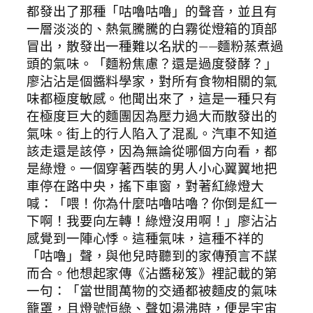
都發出了那種「咕嚕咕嚕」的聲音，並且有
一層淡淡的、熱氣騰騰的白霧從燈箱的頂部
冒出，散發出一種難以名狀的——麵粉蒸煮過
頭的氣味。「麵粉焦慮？還是過度發酵？」
廖沾沾是個醬料學家，對所有食物相關的氣
味都極度敏感。他聞出來了，這是一種只有
在極度巨大的麵團因為壓力過大而散發出的
氣味。街上的行人陷入了混亂。汽車不知道
該走還是該停，因為無論從哪個方向看，都
是綠燈。一個穿著西裝的男人小心翼翼地把
車停在路中央，搖下車窗，對著紅綠燈大
喊：「喂！你為什麼咕嚕咕嚕？你倒是紅一
下啊！我要向左轉！綠燈沒用啊！」廖沾沾
感覺到一陣心悸。這種氣味，這種不祥的
「咕嚕」聲，與他兒時聽到的家傳預言不謀
而合。他想起家傳《沾醬秘笈》裡記載的第
一句：「當世間萬物的交通都被麵皮的氣味
籠罩，且燈號恒綠、聲如湯沸時，便是宇宙