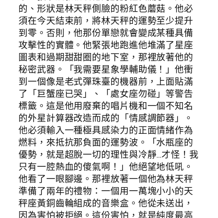
的、形狀是林天秤側臉的粉紅色蘑菇。他必
須在今天結束前，將林天秤的運勢至少提升
到零。否則，他那份單戀就會變成某種具備
攻擊性的實體。他緊張地跑進他堆滿了星座
圖表和過期甜甜圈的地下室，那裡放著他的
秘密武器。「我需要星象學輔助儀！」他衝
到一個像是老式彈珠臺的機器前，上面貼滿
了「巨蟹座已哭」、「處女座勿碰」等警告
標籤。這是他用廢棄的唱片機和一個不知名
的外星計算器改造而成的「情感調節器」。
他必須輸入一種極具感染力的正面情緒作為
燃料，來抵抗那負面的運勢波。「水瓶座的
優勢，就是超脫一切的理性與冷靜…才怪！我
只有一腔熱血的傻氣啊！」他絕望地低吼。
他看了一眼腳邊。那裡放著一個他為林天秤
準備了兩年的禮物：一個用一萬塊小小的天
秤座黃銅齒輪組成的音樂盒。他從未送出，
因為害怕被拒絕。這份害怕，就是純度最高