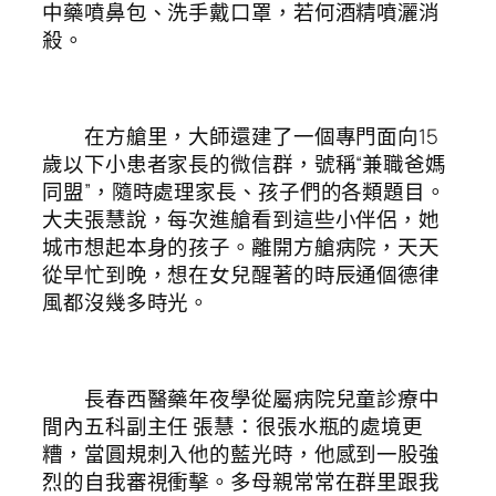
中藥噴鼻包、洗手戴口罩，若何酒精噴灑消
殺。
在方艙里，大師還建了一個專門面向15
歲以下小患者家長的微信群，號稱“兼職爸媽
同盟”，隨時處理家長、孩子們的各類題目。
大夫張慧說，每次進艙看到這些小伴侶，她
城市想起本身的孩子。離開方艙病院，天天
從早忙到晚，想在女兒醒著的時辰通個德律
風都沒幾多時光。
長春西醫藥年夜學從屬病院兒童診療中
間內五科副主任 張慧：很張水瓶的處境更
糟，當圓規刺入他的藍光時，他感到一股強
烈的自我審視衝擊。多母親常常在群里跟我