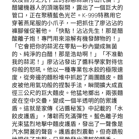
醋罐機器人的頂端裂開，露出了一個巨大的
管口，正在聚積藍色光芒。K-999特務用它
穿著燕尾服的小爪子，一把抓住了廖沾沾的
褲腳催促著他。「快點！沾沾先生！那是醋
酸離子炮！專門用來溶解有機發酵物的！」
「它會把你的蒜泥在零點一秒內變成無菌
的、純淨的白醋！那是浩劫啊！」「不准動
我的蒜泥！」廖沾沾發出了醬料學家對待信
仰般的怒吼。他以一種專業包水餃的極限速
度，從旁邊的麵粉堆中抓起了兩團麵皮。麵
皮被他用氣功般的捏製手法，瞬間擴大成直
徑三公尺的巨大麵皮。他猛地擲出，兩張麵
皮在空中交疊，變成一個半透明的防禦護
盾。這就是家傳《沾醬秘笈》中記載的「水
餃皮護盾」，薄韌而充滿彈性。藍色離子炮
光束猛烈地擊中麵皮護盾，發出了一聲像是
汽水開蓋的聲音。護盾劇烈震動，但奇蹟般