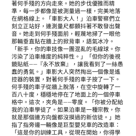
著何手殘的方向走來。她的步伐優雅而精
準，每一步都像是被測量過一樣，完美地落
在網格線上。「車影大人！」泊車警察們立
刻立正站好，連測量尺都顫抖著不敢發出聲
音。她走到何手殘面前，輕蔑地掃了一眼他
那輛垂直貼在牆上的掀背車，語氣冰冷。
「新手，你的車技像一團混亂的毛線球。你
污染了泊車維度的純粹性。」「但你的後視
鏡貼紙——『永不放棄』，讓我看到了一絲愚
蠢的勇氣。」車影大人突然掏出一個像是遙
控器的裝置，對著何手殘的車子按了一下。
何手殘的車子從牆上脫落，在空中旋轉了一
百八十度，穩穩地停在了地面上的一個停車
格中。這次，夾角是——零度。「你被分配給
我的泊車學徒了。如果泊車是一種宗教，你
就是那個連方向盤都沒摸過的新信徒。」她
指了指旁邊一輛像是巨型嬰兒車的改造車：
「這是你的訓練工具，從現在開始，你得學