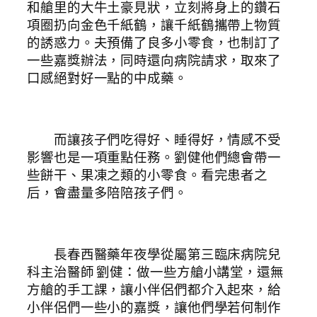
和艙里的大牛土豪見狀，立刻將身上的鑽石
項圈扔向金色千紙鶴，讓千紙鶴攜帶上物質
的誘惑力。夫預備了良多小零食，也制訂了
一些嘉獎辦法，同時還向病院請求，取來了
口感絕對好一點的中成藥。
而讓孩子們吃得好、睡得好，情感不受
影響也是一項重點任務。劉健他們總會帶一
些餅干、果凍之類的小零食。看完患者之
后，會盡量多陪陪孩子們。
長春西醫藥年夜學從屬第三臨床病院兒
科主治醫師 劉健：做一些方艙小講堂，還無
方艙的手工課，讓小伴侶們都介入起來，給
小伴侶們一些小的嘉獎，讓他們學若何制作