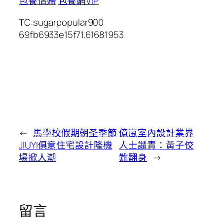
包養情婦
包養網VIP
TC:sugarpopular900
69fb6933e15f71.61681953
←
馬學校假期朝圣季節
億嵐室內設計業界
JIUYI俱意住宅設計隆機
人士譴責：黃子佼
場掀人潮
難翻身
→
留言