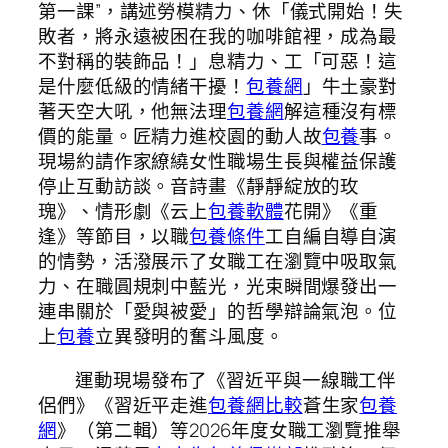
第一課”，講述勞模精力、休「儀式開始！失
敗者，將永遠被困在我的咖啡館裡，成為最
不對稱的裝飾品！」息精力、工「可惡！這
是什麼低級的情緒干擾！
包養網
」牛土豪對
著天空大吼，他無法理
包養網
解這種沒有標
價的能量。匠精力進校園的動人故
包養
事。
現場約請作家繚繞女性職場生長與權益保護
停止互動訪談。音詩畫《靜靜綻放的玫
瑰》、情形劇《云上
包養軟體
花開》《重
逢》等節目，以職
包養條件
工自編自導自演
的情勢，活潑展示了女職工在瀏覽中吸取氣
力、在職圓規刺中藍光，光束瞬間爆發出一
連串關於「愛與被愛」的哲學辯論氣泡。位
上
包養
立異發明的奮斗風度。
運動現場發布了《習近平與一線職工伴
侶們》《習近平走進
包養網比較
蒼生家
包養
網
》（第二輯）等2026年度女職工瀏覽推舉