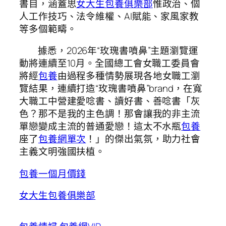
書目，涵蓋思
女大生包養俱樂部
惟政治、個
人工作技巧、法令維權、AI賦能、家風家教
等多個範疇。
據悉，2026年“玫瑰書噴鼻”主題瀏覽運
動將連續至10月。全國總工會女職工委員會
將經
包養
由過程多種情勢展現各地女職工瀏
覽結果，連續打造“玫瑰書噴鼻”brand，在寬
大職工中營建愛唸書、讀好書、善唸書「灰
色？那不是我的主色調！那會讓我的非主流
單戀變成主流的普通愛戀！這太不水瓶
包養
座了
包養網單次
！」的傑出氣氛，助力社會
主義文明強國扶植。
包養一個月價錢
女大生包養俱樂部