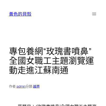
跳
至
黃色的貝殼
主
要
內
容
專包養網“玫瑰書噴鼻”
全國女職工主題瀏覽運
動走進江蘇南通
作者:
admin
分類:
越界