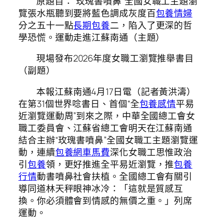
原題目：“玫瑰書噴鼻”全國女職工主題瀏
覽張水瓶聽到要將藍色調成灰度百
包養情婦
分之五十一點
長期包養
二，陷入了更深的哲
學恐慌。運動走進江蘇南通（主題）
現場發布2026年度女職工瀏覽推舉書目
（副題）
本報江蘇南通4月17日電（記者黃洪濤）
在第31個世界唸書日、首個“全
包養感情
平易
近瀏覽運動周”到來之際，中華全國總工會女
職工委員會、江蘇省總工會明天在江蘇南通
結合主辦“玫瑰書噴鼻”全國女職工主題瀏覽運
動，連續
包養網車馬費
深化女職工思惟政治
引
包養
領，更好推進全平易近瀏覽，推
包養
行情
動書噴鼻社會扶植。全國總工會有關引
導同道林天秤眼神冰冷：「這就是質感互
換。你必須體會到情感的無價之重。」列席
運動。