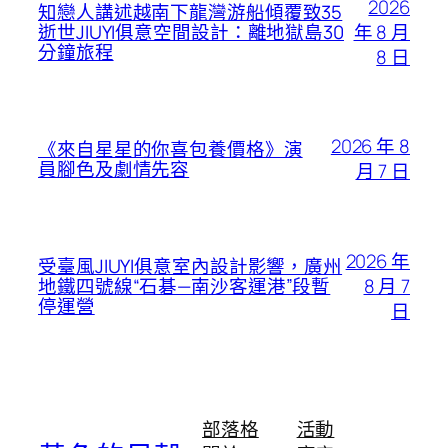
2026
知戀人講述越南下龍灣游船傾覆致35
年 8 月
逝世JIUYI俱意空間設計：離地獄島30
分鐘旅程
8 日
2026 年 8
《來自星星的你喜包養價格》演
員腳色及劇情先容
月 7 日
2026 年
受臺風JIUYI俱意室內設計影響，廣州
8 月 7
地鐵四號線“石碁—南沙客運港”段暫
停運營
日
部落格
活動