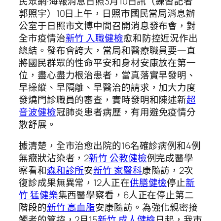
民眾網·海報消息日照3月10日訊（練習記者
郭照宇）10日上午，日照市國民當局消息辦
公室于日照市文博中間召開消息發布會，對
全市疫情治
新竹 入職健檢
愈和防控近況作出
總結。發布會誇大，當局和醫療職員要一直
將國民群眾的性命平安和身材安康放在第一
位，盡心盡力根治患者，當真落實早發明、
早操縱、早隔離、早醫治的請求，加大力度
發燒門診職員的審查，實時發明和陳述新
超
音波健檢
冠肺炎患者病歷，有用避免疫情分
散舒展。
據清楚，全市治愈出院的16名確診病例和4例
無癥狀沾染者，2
新竹 公教健檢
例完成醫學
察看和
森和診所
安
新竹 家醫科
康隨訪，2次
復診成果無異常，12人正在
供膳健檢
停止
新
竹 猛健樂
集西醫學察看，6人正在停止第二
階段的
新竹 高血脂
安康隨訪。為強化親密接
觸者的管控，2月15
新竹 成人健檢
日起，我市