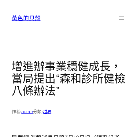
跳
至
黃色的貝殼
主
要
內
容
增進辦事業穩健成長，
當局提出“森和診所健檢
八條辦法”
作者:
admin
分類:
越界