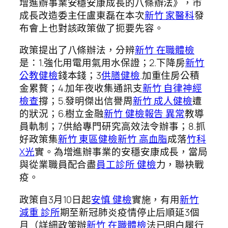
增進辦事業安穩安康成長的八條辦法》，市
成長改造委主任盧東磊在本次
新竹 家醫科
發
布會上也對該政策做了扼要先容。
政策提出了八條辦法，分辨
新竹 在職體檢
是：1.強化用電用氣用水保證；2.下降房
新竹
公教健檢
錢本錢；3
供膳健檢
.加重住房公積
金累贅；4.加年夜收集通訊支
新竹 自律神經
檢查
撐；5.發明傑出信譽周
新竹 成人健檢
遭
的狀況；6.樹立金融
新竹 健檢報告 異常
教導
員軌制；7.供給專門研究高效法令辦事；8.抓
好政策集
新竹 東區健檢
新竹 高血脂
成落
竹科
X光
實。為增進辦事業的安穩安康成長，當局
與從業職員配合盡
員工診所 健檢
力，聯袂戰
疫。
政策自3月10日起
安慎 健檢
實施，有用
新竹
減重 診所
期至新冠肺炎疫情停止后順延3個
月（詳細政策辦
新竹 在職體檢
法已明白履行