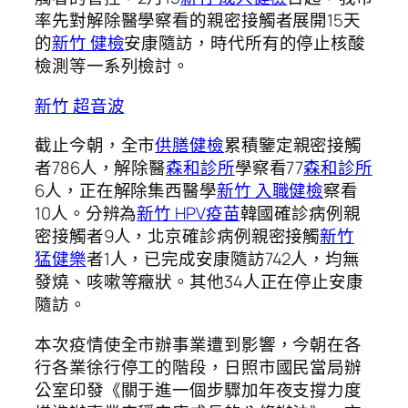
率先對解除醫學察看的親密接觸者展開15天
的
新竹 健檢
安康隨訪，時代所有的停止核酸
檢測等一系列檢討。
新竹 超音波
截止今朝，全市
供膳健檢
累積鑒定親密接觸
者786人，解除醫
森和診所
學察看77
森和診所
6人，正在解除集西醫學
新竹 入職健檢
察看
10人。分辨為
新竹 HPV疫苗
韓國確診病例親
密接觸者9人，北京確診病例親密接觸
新竹
猛健樂
者1人，已完成安康隨訪742人，均無
發燒、咳嗽等癥狀。其他34人正在停止安康
隨訪。
本次疫情使全市辦事業遭到影響，今朝在各
行各業徐行停工的階段，日照市國民當局辦
公室印發《關于進一個步驟加年夜支撐力度