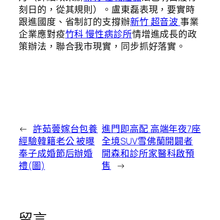
刻日的，從其規則）。盧東磊表現，要實時
跟進國度、省制訂的支撐辦
新竹 超音波
事業
企業應對疫
竹科 慢性病診所
情增進成長的政
策辦法，聯合我市現實，同步抓好落實。
←
許茹蕓嫁台包養
進門即高配 高端年夜7座
經驗韓籍老公 被曝
全境SUV雪佛蘭開闢者
奉子成婚節后辦婚
開森和診所家醫科啟預
禮(圖)
售
→
留言