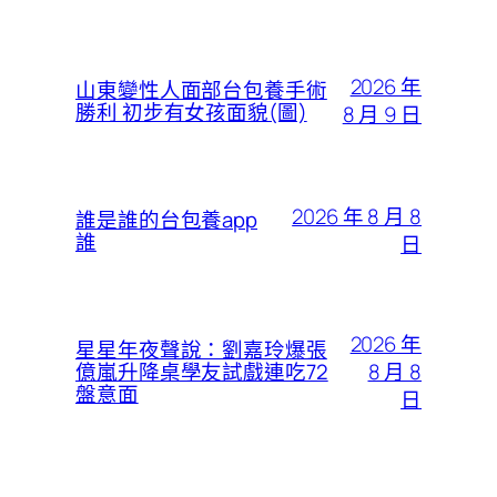
2026 年
山東變性人面部台包養手術
勝利 初步有女孩面貌(圖)
8 月 9 日
2026 年 8 月 8
誰是誰的台包養app
誰
日
2026 年
星星年夜聲說：劉嘉玲爆張
8 月 8
億嵐升降桌學友試戲連吃72
盤意面
日