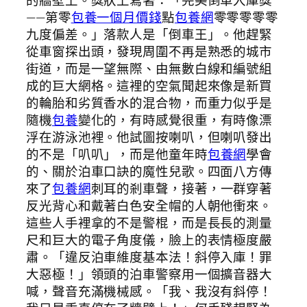
——第零
包養一個月價錢
點
包養網
零零零零零
九度偏差。」落款人是「倒車王」。他趕緊
從車窗探出頭，發現周圍不再是熟悉的城市
街道，而是一望無際、由無數白線和編號組
成的巨大網格。這裡的空氣聞起來像是新買
的輪胎和劣質香水的混合物，而重力似乎是
隨機
包養
變化的，有時感覺很重，有時像漂
浮在游泳池裡。他試圖按喇叭，但喇叭發出
的不是「叭叭」，而是他童年時
包養網
學會
的、關於泊車口訣的魔性兒歌。四面八方傳
來了
包養網
刺耳的剎車聲，接著，一群穿著
反光背心和戴著白色安全帽的人朝他衝來。
這些人手裡拿的不是警棍，而是長長的測量
尺和巨大的電子角度儀，臉上的表情極度嚴
肅。「違反泊車維度基本法！斜停入庫！罪
大惡極！」領頭的泊車警察用一個擴音器大
喊，聲音充滿機械感。「我、我沒有斜停！