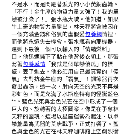
不是水，而是閃耀著淚光的小小黃銅齒輪。
「不行！金牛座的物質力量太強了！我的單
戀被汙染了！」張水瓶大喊。他知道，如果
牛土豪的物質力量勝出，林天秤將會被困在
一個充滿金錢和俗氣的虛假愛
包養網
情裡，
而他將永遠失去機會。張水瓶看向那機器，
還剩下最後一個可以輸入的「情緒燃料」
口。他迅速撕下了貼在他背後衣領上，那張
寫著
包養感情
「我就是個單戀傻瓜」的標
籤，丟了進去。他必須用自己最真實的「傻
氣」去對抗金牛座的「霸氣」！調節器再次
發出轟鳴，這一次，射向天空的光束不再是
彩虹色，而是充滿了水瓶座特有的怪誕藍色
**。藍色光束與金色光芒在空中形成了一個
巨大的、旋轉著的太極圖案，像是在爭奪林
天秤的靈魂。這場以星座運勢為賭注、以單
戀能量為武器的荒唐戰爭，正式打響了。藍
色與金色的光芒在林天秤咖啡館上空劇烈衝