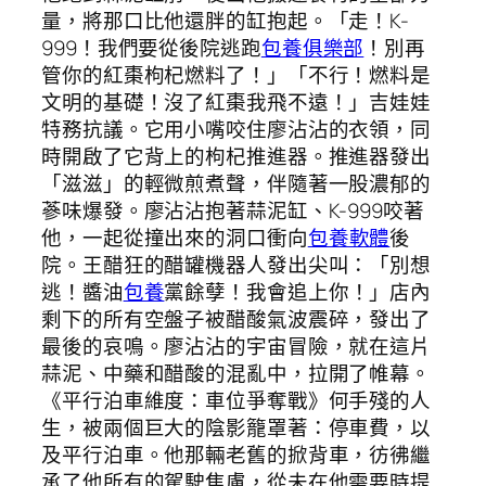
量，將那口比他還胖的缸抱起。「走！K-
999！我們要從後院逃跑
包養俱樂部
！別再
管你的紅棗枸杞燃料了！」「不行！燃料是
文明的基礎！沒了紅棗我飛不遠！」吉娃娃
特務抗議。它用小嘴咬住廖沾沾的衣領，同
時開啟了它背上的枸杞推進器。推進器發出
「滋滋」的輕微煎煮聲，伴隨著一股濃郁的
蔘味爆發。廖沾沾抱著蒜泥缸、K-999咬著
他，一起從撞出來的洞口衝向
包養軟體
後
院。王醋狂的醋罐機器人發出尖叫：「別想
逃！醬油
包養
黨餘孽！我會追上你！」店內
剩下的所有空盤子被醋酸氣波震碎，發出了
最後的哀鳴。廖沾沾的宇宙冒險，就在這片
蒜泥、中藥和醋酸的混亂中，拉開了帷幕。
《平行泊車維度：車位爭奪戰》何手殘的人
生，被兩個巨大的陰影籠罩著：停車費，以
及平行泊車。他那輛老舊的掀背車，彷彿繼
承了他所有的駕駛焦慮，從未在他需要時提