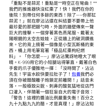
「重點不是蒜泥！重點是**時空正在彎曲！**
我們的推進器快沒紅棗了！快！我們在你的
後院！別帶任何多餘的東西！除了——你那缸
蒜泥！」就在廖沾沾還在糾結要不要帶上他
最珍愛的那把銀勺時，外面的牆壁傳來一聲
巨大的撞擊。一個穿著黑色燕尾服、戴著太
陽眼鏡的太空吉娃娃，正從牆上的破洞鑽進
來。它的背上揹著一個像是小型瓦斯桶的東
西，桶上用毛筆寫著「極品紅棗枸杞燃
料」。「你怎麼——」廖沾沾驚訝地瞪大了眼
睛。K-999用它的小短腿站得筆直，戴著白色
手套的爪子優雅地一揮：「沒時間了，沾沾
先生！宇宙水餃快要拉肚子了！
包養
我們必
須在你被醋酸離子炮鎖定前離開！」話音未
落，一股極致尖銳、刺鼻的酸氣猛地從店門
口灌入，伴隨著一個狂妄自大的電子音效：
「警告！這裡的醬油比例嚴重失衡！百分之
九十九點九九的醋，才是真理！」廖沾沾知