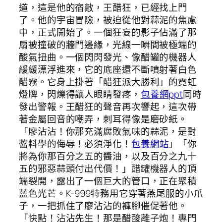
道，這是他的宿敵，王醋狂，已經找上門
了。他的宇宙冒險，被迫從他對蒜泥的焦慮
中，正式開始了。一個狂妄的影子佔滿了那
扇被撞破的牆門邊緣，光線一瞬間被極端的
酸氣扭曲。一個閃閃發光、像醋罐的機器人
緩緩漂浮進來，它的底座還不斷噴射著白色
醋霧。它身上掛著「醋狂派大勝利」的霓虹
燈牌，閃爍得讓人眼睛發疼，
包養網ppt
同時
發出警報。王醋狂的聲音再次響起，這次帶
著金屬回音的嘲弄，刺耳得像是磨砂紙。
「廖沾沾！你那充滿腐敗氣味的蒜泥，是對
醬料學的侮辱！必須淨化！
包養網站
」「你
將為你那百分之五的醬油，以及百分之九十
五的邪惡蒜頭付出代價！」醋罐機器人的頂
端裂開，露出了一個巨大的管口，正在聚積
藍色光芒。K-999特務用它穿著燕尾服的小爪
子，一把抓住了廖沾沾的褲腳催促著他。
「快點！沾沾先生！那是醋酸離子炮！專門