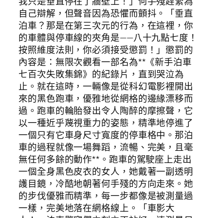
我只是垂直停在了牆壁上！」何手殘趕緊為
自己辯解，但聲音因為恐懼而顫抖。「垂直
泊車？那是在第三次元的行為，在這裡，你
的車體與停車線的夾角是——八十九點七度！
按照維度法則，你必須接受懲罰！」懲罰的
內容是：無限次觀看一部名為**《新手泊車
七百次失敗集錦》的紀錄片，直到哭泣為
止。就在這時，一輛像是從科幻電影裡開出
來的黑色跑車，優雅地從網格的邊緣漂移而
過。跑車的輪胎發出令人陶醉的摩擦聲，它
以一種近乎蔑視重力的姿態，精準地停進了
一個只有它車身尺寸寬度的停車格中。那泊
車的過程就像一場舞蹈，流暢、完美，且毫
無任何多餘的動作**。跑車的駕駛座上走出
一個全身黑色皮衣的女人，她戴著一副透明
護目鏡，冷酷地朝著何手殘的方向走來。她
的步伐優雅而精準，每一步都像是被測量過
一樣，完美地落在網格線上。「車影大