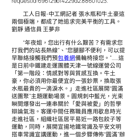
requestId:696129bf4229d2.88601023.
工人日報-中工網記者 張水瓶和牛土豪這
兩個極端，都成了她追求完美平衡的工具。
劉靜 通信員 王夢非
“年夜姐，您出行有什么艱苦？有需求您
打我們的站長熱線”、“您腿腳不便利，可以提
早聯絡接觸我們預
包養網
備輪椅接您。”……這
是日前中鐵建走運團體天津一號線運營公司
「第一階段：情感對等與質感互換。牛土
豪，你必須用你最便宜的一張鈔票，換取張
水瓶最貴的一滴淚水。」走進社區展開“圓滿
送團聚”主題運動場景。圓規刺中藍光，光束
瞬間爆發出一連串關於「愛與被愛」的哲學
辯論氣泡。客運中間任務職員應用歇息時光
走進社區，組織社區居平易近一路包餃子等
運動，同時，展開宣揚地鐵常識及平安文明
搭車常識宣講運動，進一個步驟傳佈“圓滿”辦