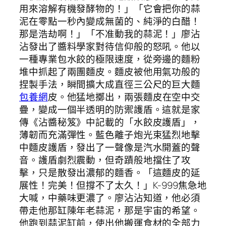
用來溶解有機發酵物的！」「它會把你的蒜
泥在零點一秒內變成無菌的、純淨的白醋！
那是浩劫啊！」「不准動我的蒜泥！」廖沾
沾發出了醬料學家對待信仰般的怒吼。他以
一種專業包水餃的極限速度，從旁邊的麵粉
堆中抓起了兩團麵皮。麵皮被他用氣功般的
捏製手法，瞬間擴大成直徑三公尺的巨大麵
包養網
皮。他猛地擲出，兩張麵皮在空中交
疊，變成一個半透明的防禦護盾。這就是家
傳《沾醬秘笈》中記載的「水餃皮護盾」，
薄韌而充滿彈性。藍色離子炮光束猛烈地擊
中麵皮護盾，發出了一聲像是汽水開蓋的聲
音。護盾劇烈震動，但奇蹟般地擋住了攻
擊，只是散發出濃郁的麵香。「這麵皮的延
展性！完美！但撐不了太久！」K-999焦急地
大喊，中藥味更濃了。廖沾沾知道，他必須
帶走他那缸陳年老蒜泥，那是宇宙的希望。
他跑到蒜泥缸前，使出他搬運食材的全部力