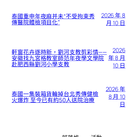
2026 年 8
泰國重申年夜麻并未“不受拘束秀
傳醫院體檢項目化”
月 10 日
2026
軒窗花卉逐時新，劉河支教剪彩情——
年 8 月
安徽找九宮格教室師范年夜學文學院
赴肥西縣劉河小學支教
10 日
2026 年
泰國一集裝箱貨輪掉台北秀傳健檢
8 月 10
火爆炸 至今已有約50人送院治療
日