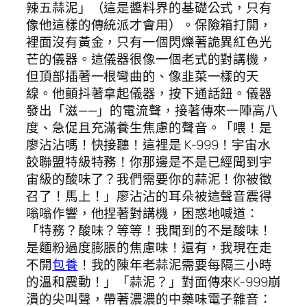
辣五蒜泥」（這是醬料界的基礎公式，只有
像他這樣的傳統派才會用）。保險箱打開，
裡面沒有黃金，只有一個閃爍著詭異紅色光
芒的儀器。這儀器很像一個老式的對講機，
但頂部插著一根彎曲的、像韭菜一樣的天
線。他顫抖著拿起儀器，按下通話鈕。儀器
發出「滋——」的電流聲，接著傳來一陣高八
度、急促且充滿養生焦慮的聲音。「喂！是
廖沾沾嗎！快接聽！這裡是 K-999！宇宙水
餃聯盟特級特務！你那邊是不是已經聞到宇
宙級的酸味了？我們需要你的蒜泥！你被徵
召了！馬上！」廖沾沾的耳朵被這聲音震得
嗡嗡作響，他捏著對講機，困惑地喊道：
「特務？酸味？等等！我聞到的不是酸味！
是麵粉過度膨脹的焦慮味！還有，我現在走
不開
包養
！我的陳年老蒜泥需要每隔三小時
的溫和震動！」「蒜泥？」對面傳來K-999崩
潰的尖叫聲，帶著濃濃的中藥味電子雜音：