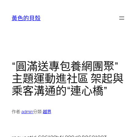
跳
至
黃色的貝殼
主
要
內
容
“圓滿送專包養網團聚”
主題運動進社區 架起與
乘客溝通的“連心橋”
作者:
admin
分類:
越界