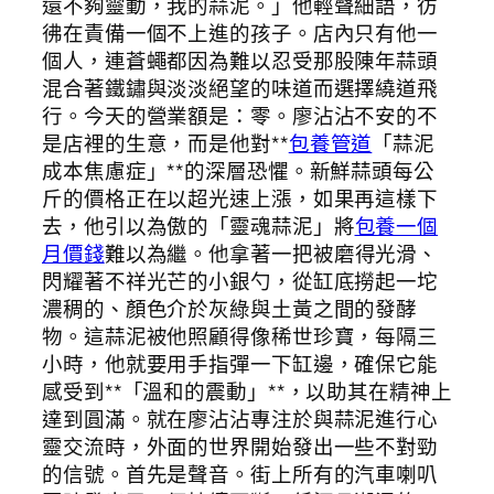
還不夠靈動，我的蒜泥。」他輕聲細語，彷
彿在責備一個不上進的孩子。店內只有他一
個人，連蒼蠅都因為難以忍受那股陳年蒜頭
混合著鐵鏽與淡淡絕望的味道而選擇繞道飛
行。今天的營業額是：零。廖沾沾不安的不
是店裡的生意，而是他對**
包養管道
「蒜泥
成本焦慮症」**的深層恐懼。新鮮蒜頭每公
斤的價格正在以超光速上漲，如果再這樣下
去，他引以為傲的「靈魂蒜泥」將
包養一個
月價錢
難以為繼。他拿著一把被磨得光滑、
閃耀著不祥光芒的小銀勺，從缸底撈起一坨
濃稠的、顏色介於灰綠與土黃之間的發酵
物。這蒜泥被他照顧得像稀世珍寶，每隔三
小時，他就要用手指彈一下缸邊，確保它能
感受到**「溫和的震動」**，以助其在精神上
達到圓滿。就在廖沾沾專注於與蒜泥進行心
靈交流時，外面的世界開始發出一些不對勁
的信號。首先是聲音。街上所有的汽車喇叭