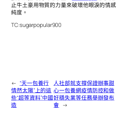
止牛土豪用物質的力量來破壞他眼淚的情感
純度。
TC:sugarpopular900
←
“天一包養行
人社部就支撐保證辦事甜
情然太陽”上的這
心一包養網疫情防控和做
些“超等資料”中國
好穩失業等任務舉辦發布
造
會
→