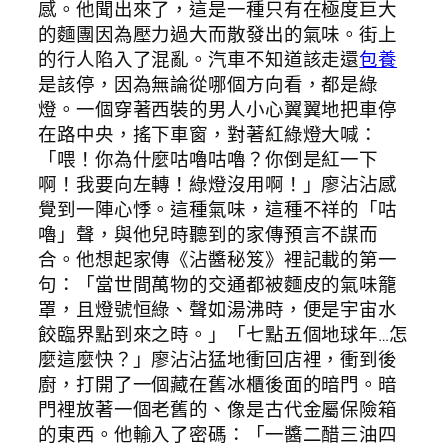
感。他聞出來了，這是一種只有在極度巨大
的麵團因為壓力過大而散發出的氣味。街上
的行人陷入了混亂。汽車不知道該走還
包養
是該停，因為無論從哪個方向看，都是綠
燈。一個穿著西裝的男人小心翼翼地把車停
在路中央，搖下車窗，對著紅綠燈大喊：
「喂！你為什麼咕嚕咕嚕？你倒是紅一下
啊！我要向左轉！綠燈沒用啊！」廖沾沾感
覺到一陣心悸。這種氣味，這種不祥的「咕
嚕」聲，與他兒時聽到的家傳預言不謀而
合。他想起家傳《沾醬秘笈》裡記載的第一
句：「當世間萬物的交通都被麵皮的氣味籠
罩，且燈號恒綠、聲如湯沸時，便是宇宙水
餃臨界點到來之時。」「七點五個地球年…怎
麼這麼快？」廖沾沾猛地衝回店裡，衝到後
廚，打開了一個藏在舊冰櫃後面的暗門。暗
門裡放著一個老舊的、像是古代金屬保險箱
的東西。他輸入了密碼：「一醬二醋三油四