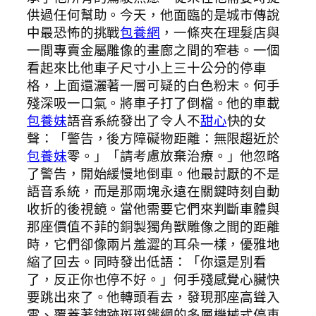
供過任何幫助。今天，他面臨的是城市傳說
中最恐怖的挑戰
包養網
，一條夾在理髮店與
一間專賣金屬雕像的畫廊之間的窄巷。一個
看起來比他車子尺寸小上三十公分的停車
格，上面還灑著一層可疑的白色粉末。何手
殘深吸一口氣。將車子打了倒檔。他的車載
包養妹
語音系統發出了令人不
甜心
快的女
聲：「警告，後方障礙物距離：無限趨近於
包養妹
零。」「請考慮放棄治療。」他忽略
了警告，開始緩慢地倒車。他最討厭的不是
語音系統，而是那兩塊永遠在關鍵時刻自動
收折的後視鏡。當他需要它們來判斷車體與
那座價值不菲的銅製獨角獸雕像之間的距離
時，它們卻像兩片羞澀的耳朵一樣，優雅地
縮了回去。同時發出低語：「你還是別看
了，反正你也停不好。」何手殘感覺心臟快
要跳出來了。他轉頭看去，發現那座高聳入
雲、覆蓋著鏽跡斑斑鐵網的多層機械式停車