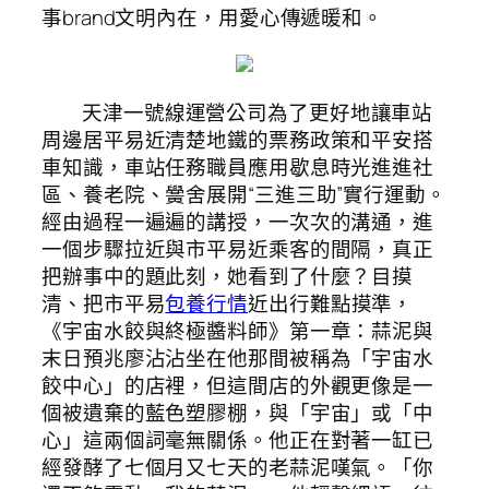
事brand文明內在，用愛心傳遞暖和。
天津一號線運營公司為了更好地讓車站
周邊居平易近清楚地鐵的票務政策和平安搭
車知識，車站任務職員應用歇息時光進進社
區、養老院、黌舍展開“三進三助”實行運動。
經由過程一遍遍的講授，一次次的溝通，進
一個步驟拉近與市平易近乘客的間隔，真正
把辦事中的題此刻，她看到了什麼？目摸
清、把市平易
包養行情
近出行難點摸準，
《宇宙水餃與終極醬料師》第一章：蒜泥與
末日預兆廖沾沾坐在他那間被稱為「宇宙水
餃中心」的店裡，但這間店的外觀更像是一
個被遺棄的藍色塑膠棚，與「宇宙」或「中
心」這兩個詞毫無關係。他正在對著一缸已
經發酵了七個月又七天的老蒜泥嘆氣。「你