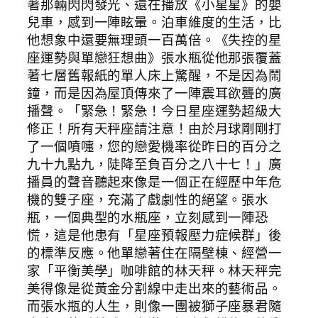
著那輛閃閃發光、還在播放《小星星》的嬰
兒車，感到一陣眩暈。泊車維度的生活，比
他想象中還要無理頭一百萬倍。《失控的星
座運勢與單戀狂想曲》張水瓶從他那張覆蓋
著七層舊報紙的單人床上驚醒，不是因為鬧
鐘，而是因為屋頂傳來了一陣震耳欲聾的廣
播聲。「緊急！緊急！今日星座運勢超級大
修正！所有天秤座請注意！由於月球剛剛打
了一個噴嚏，您的戀愛機率從昨日的百分之
九十九點九，陡降至負百分之八十七！」廣
播員的聲音聽起來像是一個正在經歷中年危
機的雙子座，充滿了戲劇性的絕望。張水
瓶，一個典型的水瓶座，立刻感到一陣恐
慌，這是他患有「星座預報壓力症候群」後
的標準反應。他單戀著住在隔壁棟、經營一
家「平衡美學」咖啡館的林天秤。林天秤完
美得像是從黃金分割線中走出來的藝術品。
而張水瓶的人生，則像一團被獅子座暴君隨