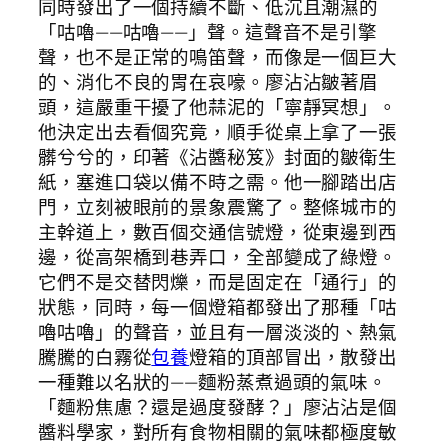
同時發出了一個持續不斷、低沉且潮濕的
「咕嚕——咕嚕——」聲。這聲音不是引擎
聲，也不是正常的鳴笛聲，而像是一個巨大
的、消化不良的胃在哀嚎。廖沾沾皺著眉
頭，這嚴重干擾了他蒜泥的「寧靜冥想」。
他決定出去看個究竟，順手從桌上拿了一張
髒兮兮的，印著《沾醬秘笈》封面的皺衛生
紙，塞進口袋以備不時之需。他一腳踏出店
門，立刻被眼前的景象震驚了。整條城市的
主幹道上，數百個交通信號燈，從東邊到西
邊，從高架橋到巷弄口，全部變成了綠燈。
它們不是交替閃爍，而是固定在「通行」的
狀態，同時，每一個燈箱都發出了那種「咕
嚕咕嚕」的聲音，並且有一層淡淡的、熱氣
騰騰的白霧從
包養
燈箱的頂部冒出，散發出
一種難以名狀的——麵粉蒸煮過頭的氣味。
「麵粉焦慮？還是過度發酵？」廖沾沾是個
醬料學家，對所有食物相關的氣味都極度敏