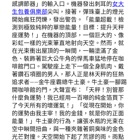
感調節器」的輸入口。機器發出刺耳的
女大
生包養俱樂部
尖叫，接著，彈珠臺上的燈光
開始瘋狂閃爍，發出警告。「能量超載！檢
測到極致純粹的單戀能量！目標：提升天秤
座運勢！」在機器的頂部，一個巨大的、像
彩虹一樣的光束筆直地射向天空。然而，就
在光束衝出屋頂的一瞬間，一輛塗滿了金
色、裝飾著巨大公牛角的悍馬車猛地停在咖
啡館門口。駕駛座上走下一個全身肌肉、戴
著鑽石項圈的男人，那人正是林天秤的狂熱
追求者——金牛座霸總牛土豪。牛土豪一腳踢
開咖啡館的門，大聲宣布：「天秤！別管那
什麼負運勢！我已經用一百噸的純金箔買下
了今天所有的壞運氣！」「從現在開始，你
的運勢由我主宰！我的金錢，就是你的正面
能量！」牛土豪的行為，讓張水瓶的光束在
空中瞬間扭曲，與一種夾雜著銅臭味的金色
光芒對撞。天空開始下起了荒謬的雨。雨點