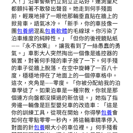
人！」泊車警察們立刻立正站好，連測量尺
都顫抖著不敢發出聲音。她走到何手殘面
前，輕蔑地掃了一眼他那輛垂直貼在牆上的
掀背車，語氣冰冷。「新手，你的車技像一
團
包養網
混亂
包養軟體
的毛線球。你污染了
泊車維度的純粹性。」「但你的後視鏡貼紙
——『永不放棄』，讓我看到了一絲愚蠢的勇
氣。」車影大人突然掏出一個像是遙控器的
裝置，對著何手殘的車子按了一下。何手殘
的車子從牆上脫落，在空中旋轉了一百八十
度，穩穩地停在了地面上的一個停車格中。
這次，夾角是——零度。「你被分配給我的泊
車學徒了。如果泊車是一種宗教，你就是那
個連方向盤都沒摸過的新信徒。」她指了指
旁邊一輛像是巨型嬰兒車的改造車：「這是
你的訓練工具，從現在開始，你得學
包養
會
如何在零點零零一秒內，將這輛車精準停入
對面的針
包養
眼大小的車位裡。」何手殘看