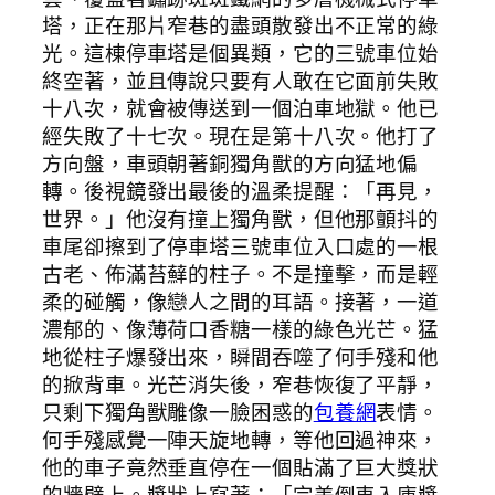
塔，正在那片窄巷的盡頭散發出不正常的綠
光。這棟停車塔是個異類，它的三號車位始
終空著，並且傳說只要有人敢在它面前失敗
十八次，就會被傳送到一個泊車地獄。他已
經失敗了十七次。現在是第十八次。他打了
方向盤，車頭朝著銅獨角獸的方向猛地偏
轉。後視鏡發出最後的溫柔提醒：「再見，
世界。」他沒有撞上獨角獸，但他那顫抖的
車尾卻擦到了停車塔三號車位入口處的一根
古老、佈滿苔蘚的柱子。不是撞擊，而是輕
柔的碰觸，像戀人之間的耳語。接著，一道
濃郁的、像薄荷口香糖一樣的綠色光芒。猛
地從柱子爆發出來，瞬間吞噬了何手殘和他
的掀背車。光芒消失後，窄巷恢復了平靜，
只剩下獨角獸雕像一臉困惑的
包養網
表情。
何手殘感覺一陣天旋地轉，等他回過神來，
他的車子竟然垂直停在一個貼滿了巨大獎狀
的牆壁上。獎狀上寫著：「完美倒車入庫獎