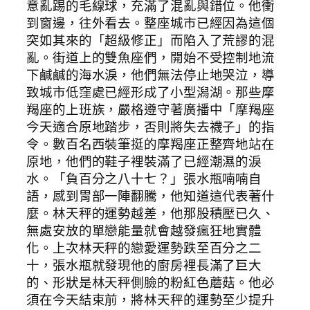
意亂踢的毛線球，充滿了混亂與錯位。他衝
到窗邊，往外看去。整座城市已經因為這個
突如其來的「超級修正」而陷入了荒謬的混
亂。街道上的雙魚座們，開始不受控制地流
下鹹鹹的海水淚，他們無法停止地哭泣，導
致城市低窪處已經形成了小型潟湖。那些摩
羯座的上班族，嚴格遵守著廣播中「摩羯座
今天適合原地踏步，否則將失去襪子」的指
令。數百名西裝筆挺的摩羯座正整齊地站在
原地，他們的鞋子裡裝滿了已經潮濕的淚
水。「負百分之八十七？」張水瓶喃喃自
語，感到胃部一陣翻騰，他知道這代表著什
麼。林天秤的運勢越差，他那股積壓已久、
無處安放的單戀能量就會越發瘋狂地實體
化。上次林天秤的戀愛運勢跌至百分之二
十，張水瓶就發現他的廚房裡長滿了巨大
的、形狀是林天秤側臉的粉紅色蘑菇。他必
須在今天結束前，將林天秤的運勢至少提升