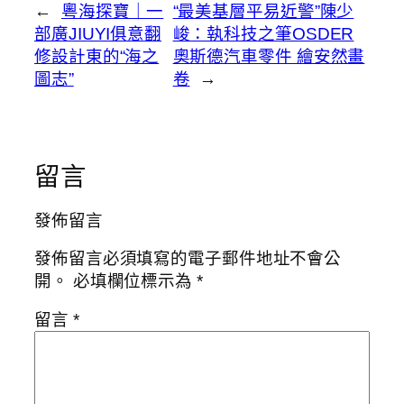
←
粵海探寶｜一
“最美基層平易近警”陳少
部廣JIUYI俱意翻
峻：執科技之筆OSDER
修設計東的“海之
奧斯德汽車零件 繪安然畫
圖志”
卷
→
留言
發佈留言
發佈留言必須填寫的電子郵件地址不會公
開。
必填欄位標示為
*
留言
*