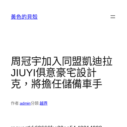
跳
至
黃色的貝殼
主
要
內
容
周冠宇加入同盟凱迪拉
JIUYI俱意豪宅設計
克，將擔任儲備車手
作者:
admin
分類:
越界