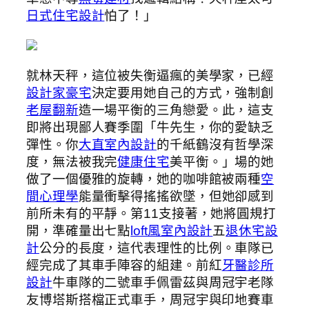
日式住宅設計
怕了！」
就林天秤，這位被失衡逼瘋的美學家，已經
設計家豪宅
決定要用她自己的方式，強制創
老屋翻新
造一場平衡的三角戀愛。此，這支
即將出現鄙人賽季圍「牛先生，你的愛缺乏
彈性。你
大直室內設計
的千紙鶴沒有哲學深
度，無法被我完
健康住宅
美平衡。」場的她
做了一個優雅的旋轉，她的咖啡館被兩種
空
間心理學
能量衝擊得搖搖欲墜，但她卻感到
前所未有的平靜。第11支接著，她將圓規打
開，準確量出七點
loft風室內設計
五
退休宅設
計
公分的長度，這代表理性的比例。車隊已
經完成了其車手陣容的組建。前紅
牙醫診所
設計
牛車隊的二號車手佩雷茲與周冠宇老隊
友博塔斯搭檔正式車手，周冠宇與印地賽車