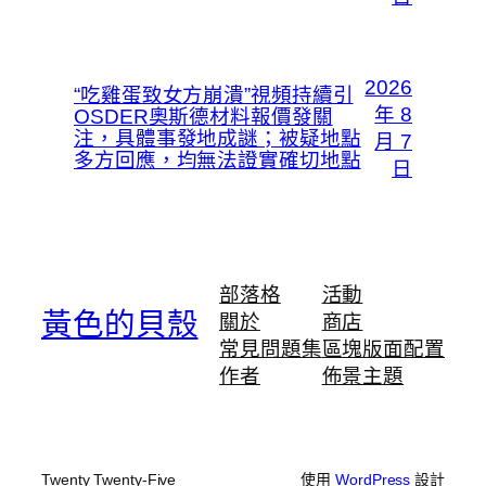
2026
“吃雞蛋致女方崩潰”視頻持續引
年 8
OSDER奧斯德材料報價發關
注，具體事發地成謎；被疑地點
月 7
多方回應，均無法證實確切地點
日
部落格
活動
黃色的貝殼
關於
商店
常見問題集
區塊版面配置
作者
佈景主題
Twenty Twenty-Five
使用
WordPress
設計