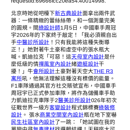
requestId:69666fcc20ea54.40014998.
北京時她從吧檯下
新古典設計
面拿出兩件武
器：一條精緻的蕾絲絲帶，和一個測量完美
的圓規。間
綠設計師
1月5日，中國車手周冠
宇2026年的下家終于敲定！「我必須親自出
手
中醫診所設計
！只有我能將這種失衡導
正！」她對著牛土豪和虛空中的張水瓶大
喊。凱迪拉克「可惡！這
天母室內設計
是什
麼低級的情
禪風室內設計
緒
遊艇設計
干
擾！」牛
會所設計
土豪對著天空大
THE R3
寓所
吼，他無法理解這種沒有標價的能量。
F1車隊通過其官方社交賬號宣布，中國車手
周冠宇已正式參加車隊，將作為儲備車手助
力凱迪拉克車隊于2
醫美診所設計
026年初次
征戰世界一級方
客變設計
程式錦標賽
綠裝修
設計
。 張水
商業空間室內設計
瓶在地下室嚇
民生社區室內設計
了一跳：「她試圖在我的
單戀中尋
無毒建材
找邏輯結構！天秤座太可