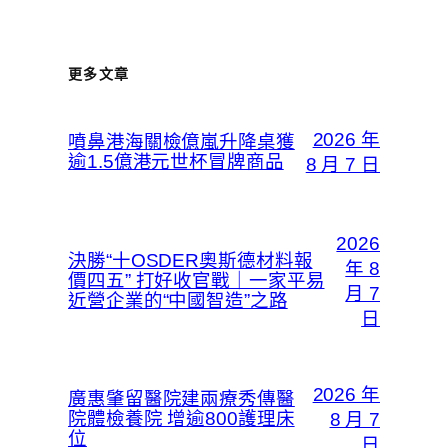
更多文章
2026 年
噴鼻港海關檢億嵐升降桌獲
逾1.5億港元世杯冒牌商品
8 月 7 日
2026
決勝“十OSDER奧斯德材料報
年 8
價四五” 打好收官戰｜一家平易
月 7
近營企業的“中國智造”之路
日
2026 年
廣惠肇留醫院建兩療秀傳醫
院體檢養院 增逾800護理床
8 月 7
位
日