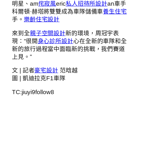
明星、am
侘寂風
eric
私人招待所設計
an車手
科爾頓·赫塔將雙雙成為車隊儲備車
養生住宅
手。
樂齡住宅設計
來到全
親子空間設計
新的環境，周冠宇表
現：“很開
身心診所設計
心在全新的車隊和全
新的旅行過程當中面臨新的挑戰，我們賽道
上見。”
文 | 記者
豪宅設計
范晗越
圖 | 凱迪拉克F1車隊
TC:jiuyi9follow8