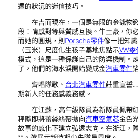
遭的狀況的迷信技巧。
在吉而現在，一個是無限的金錢物
段：情感對等與質感互換。牛土豪，你
而她的圓規，則
Porsche零件
像一把知識
（玉米）尺度化生孩子基地焦點示
VW零
模式，這是一種保護自己的防禦機制。
了，他們的海水淚開始變成金
汽車零件
齊唱隊歌、
台北汽車零件
莊重宣誓
期新人的任務感義務感。
在江蘇，高年級隊員為新隊員佩帶
秤隨即將蕾絲絲帶拋向
汽車空氣芯
金色
故事的感化下建立弘遠志向。在浙江，
**。號展示新時期少先隊員風度。