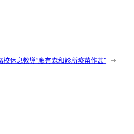
高校休息教導“應有森和診所疫苗作甚”
→