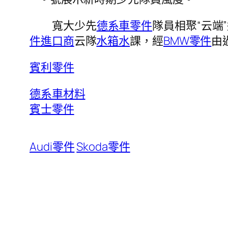
寬大少先
德系車零件
隊員相聚“云端
件進口商
云隊
水箱水
課，經
BMW零件
由
賓利零件
德系車材料
賓士零件
Audi零件
Skoda零件