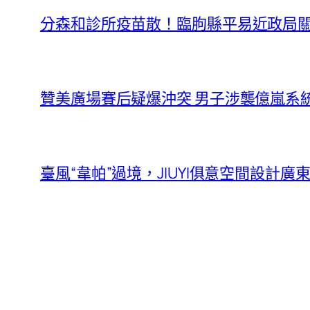
分森和診所疫苗散！臨朐縣平易近政局
贊美廣場賽后疑爆沖突 男子涉襲億嵐系
臺風“韋帕”過境，JIUYI俱意空間設計