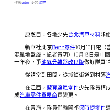
作者:
admin
分類:
越界
原題目：各地少先
台北汽車材料
隊
新華社北京
Benz零件
10月13日電
混亂地盤旋。記者黃玥）10月13日是中
十年夜，爭
油氣分離器改良版
做好隊員”
從講堂到田間，從城鎮街道到村落
在江西，
藍寶堅尼零件
少先隊員構
成
汽車零件貿易商
長變更。
在青海，隊員們離開祁
保時捷零件