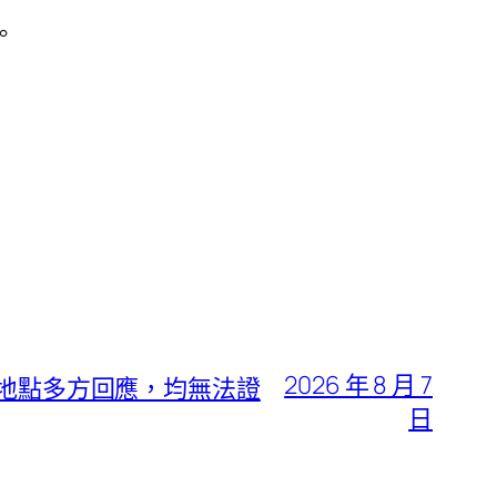
。
2026 年 8 月 7
疑地點多方回應，均無法證
日