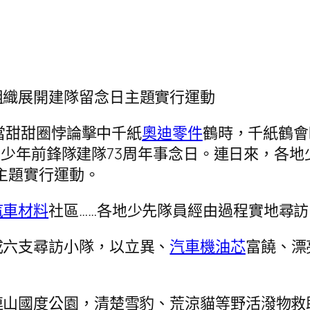
組織展開建隊留念日主題實行運動
（當甜甜圈悖論擊中千紙
奧迪零件
鶴時，千紙鶴會
國少年前鋒隊建隊73周年事念日。連日來，各
主題實行運動。
汽車材料
社區……各地少先隊員經由過程實地尋
成六支尋訪小隊，以立異、
汽車機油芯
富饒、漂
連山國度公園，清楚雪豹、荒涼貓等野活潑物救