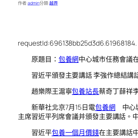
作者:
admin
分類:
越界
requestId:696138bb25d3d6.61968184.
原題目：
包養網
中心城市任務會議
習近平頒發主要講話 李強作總結講
趙樂際王滬寧
包養站長
蔡奇丁薛祥
新華社北京7月15日電
包養網
中心城
主席習近平列席會議并頒發主要講話。
習近平
包養一個月價錢
在主要講話