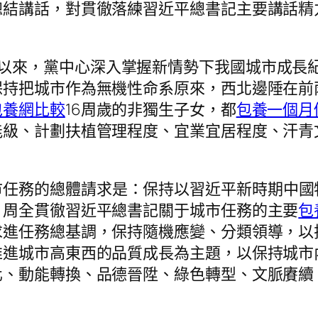
總結講話，對貫徹落練習近平總書記主要講話精
以來，黨中心深入掌握新情勢下我國城市成長
保持把城市作為無機性命系原來，西北邊陲在前
包養網比較
16周歲的非獨生子女，都
包養一個月
能級、計劃扶植管理程度、宜業宜居程度、汗青
市任務的總體請求是：保持以習近平新時期中國
，周全貫徹習近平總書記關于城市任務的主要
包
求進任務總基調，保持隨機應變、分類領導，以
推進城市高東西的品質成長為主題，以保持城市
化、動能轉換、品德晉陞、綠色轉型、文脈賡續