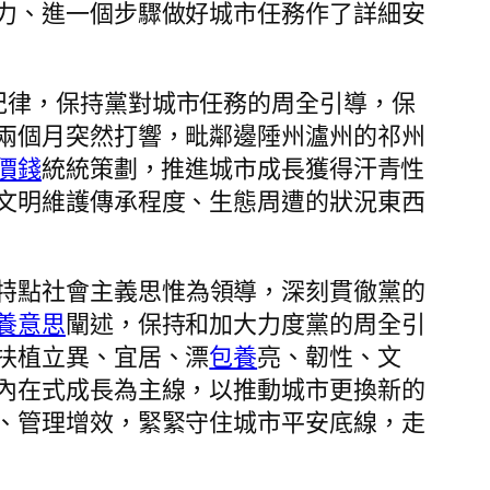
力、進一個步驟做好城市任務作了詳細安
紀律，保持黨對城市任務的周全引導，保
兩個月突然打響，毗鄰邊陲州瀘州的祁州
價錢
統統策劃，推進城市成長獲得汗青性
文明維護傳承程度、生態周遭的狀況東西
特點社會主義思惟為領導，深刻貫徹黨的
養意思
闡述，保持和加大力度黨的周全引
扶植立異、宜居、漂
包養
亮、韌性、文
內在式成長為主線，以推動城市更換新的
、管理增效，緊緊守住城市平安底線，走