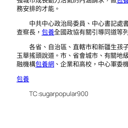
強城市成長動力活氣的內涵請求，做
包
務安排的才能。
中共中心政治局委員、中心書記處
查察長，
包養
全國政協有關引導同道等
各省、自治區、直轄市和新疆生孩
玉華搖頭說道。市、省會城市、有關地
融機構
包養網
、企業和高校，中心軍委
包養
TC:sugarpopular900