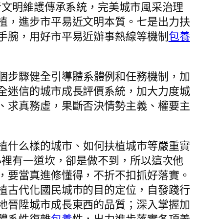
青文明維護傳承系統，完美城市風采治理
植，進步市平易近文明本質。七是出力扶
手腕，用好市平易近辦事熱線等機制
包養
個步驟健全引導體系體例和任務機制，加
全迷信的城市成長評價系統，加大力度城
、求真務虛，果斷否決情勢主義、權要主
植什么樣的城市、如何扶植城市等嚴重實
心裡有一道坎，卻是做不到，所以這次他
，要當真進修懂得，不折不扣抓好落實。
植古代化國民城市的目的定位，自發踐行
地晉陞城市成長東西的品質；深入掌握加