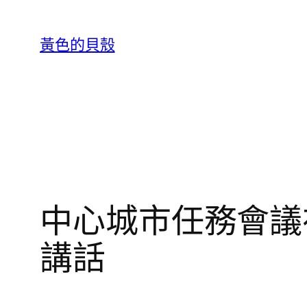
跳
至
黃色的貝殼
主
要
內
容
中心城市任務會議
講話