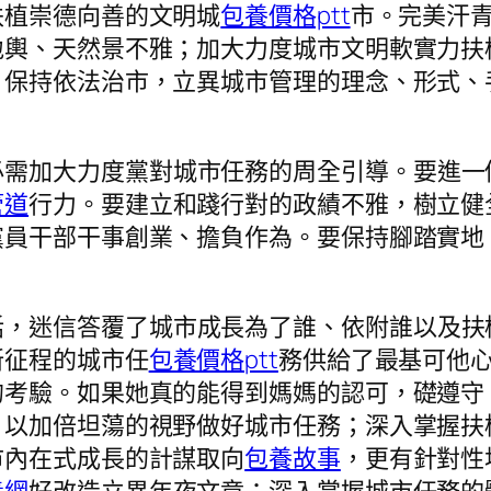
扶植崇德向善的文明城
包養價格ptt
市。完美汗
地輿、天然景不雅；加大力度城市文明軟實力扶
，保持依法治市，立異城市管理的理念、形式、
必需加大力度黨對城市任務的周全引導。要進一
管道
行力。要建立和踐行對的政績不雅，樹立健
黨員干部干事創業、擔負作為。要保持腳踏實地
話，迷信答覆了城市成長為了誰、依附誰以及扶
新征程的城市任
包養價格ptt
務供給了最基可他
的考驗。如果她真的能得到媽媽的認可，礎遵守
，以加倍坦蕩的視野做好城市任務；深入掌握扶
市內在式成長的計謀取向
包養故事
，更有針對性