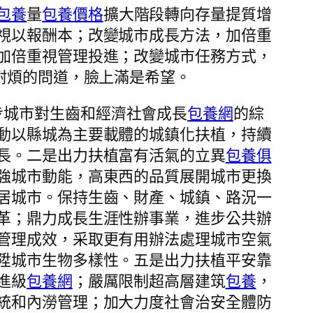
包養
量
包養價格
擴大階段轉向存量提質增
視以報酬本；改變城市成長方法，加倍重
加倍重視管理投進；改變城市任務方式，
耐煩的問道，臉上滿是希望。
步城市對生齒和經濟社會成長
包養網
的綜
動以縣城為主要載體的城鎮化扶植，持續
長。二是出力扶植富有活氣的立異
包養俱
強城市動能，高東西的品質展開城市更換
居城市。保持生齒、財產、城鎮、路況一
革；鼎力成長生涯性辦事業，進步公共辦
管理成效，采取更有用辦法處理城市空氣
陞城市生物多樣性。五是出力扶植平安靠
進級
包養網
；嚴厲限制超高層建筑
包養
，
統和內澇管理；加大力度社會治安全體防