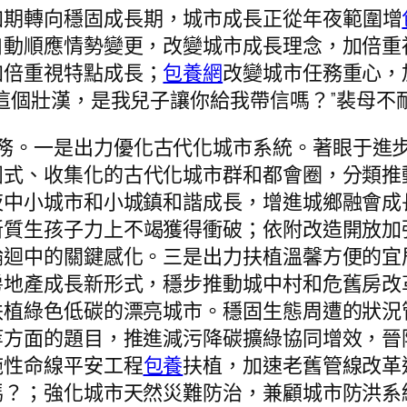
加期轉向穩固成長期，城市成長正從年夜範圍增
自動順應情勢變更，改變城市成長理念，加倍重
加倍重視特點成長；
包養網
改變城市任務重心，
這個壯漢，是我兒子讓你給我帶信嗎？”裴母不
義務。一是出力優化古代化城市系統。著眼于進
團式、收集化的古代化城市群和都會圈，分類推
夜中小城市和小城鎮和諧成長，增進城鄉融會成
新質生孩子力上不竭獲得衝破；依附改造開放加
輪迴中的關鍵感化。三是出力扶植溫馨方便的宜
房地產成長新形式，穩步推動城中村和危舊房改
扶植綠色低碳的漂亮城市。穩固生態周遭的狀況
等方面的題目，推進減污降碳擴綠協同增效，晉
施性命線平安工程
包養
扶植，加速老舊管線改革
嗎？；強化城市天然災難防治，兼顧城市防洪系