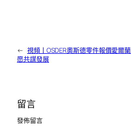
←
視頻丨OSDER奧斯德零件報價愛爾
愿共謀發展
留言
發佈留言