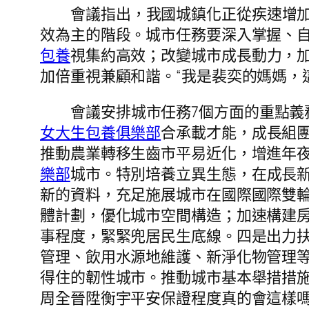
會議指出，我國城鎮化正從疾速增
效為主的階段。城市任務要深入掌握、
包養
視集約高效；改變城市成長動力，
加倍重視兼顧和諧。“我是裴奕的媽媽，
會議安排城市任務7個方面的重點
女大生包養俱樂部
合承載才能，成長組
推動農業轉移生齒市平易近化，增進年
樂部
城市。特別培養立異生態，在成長
新的資料，充足施展城市在國際國際雙
體計劃，優化城市空間構造；加速構建
事程度，緊緊兜居民生底線。四是出力
管理、飲用水源地維護、新淨化物管理
得住的韌性城市。推動城市基本舉措措
周全晉陞衡宇平安保證程度真的會這樣