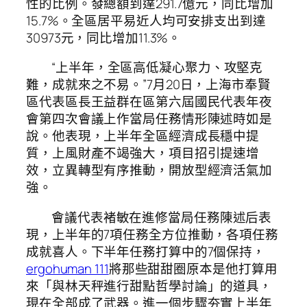
性的比例。發總額到達291.7億元，同比增加
15.7%。全區居平易近人均可安排支出到達
30973元，同比增加11.3%。
“上半年，全區高低凝心聚力、攻堅克
難，成就來之不易。”7月20日，上海市奉賢
區代表區長王益群在區第六屆國民代表年夜
會第四次會議上作當局任務情形陳述時如是
說。他表現，上半年全區經濟成長穩中提
質，上風財產不竭強大，項目招引提速增
效，立異轉型有序推動，開放型經濟活氣加
強。
會議代表褚敏在進修當局任務陳述后表
現，上半年的7項任務全方位推動，各項任務
成就喜人。下半年任務打算中的7個保持，
ergohuman 111
將那些甜甜圈原本是他打算用
來「與林天秤進行甜點哲學討論」的道具，
現在全部成了武器。進一個步驟夯實上半年