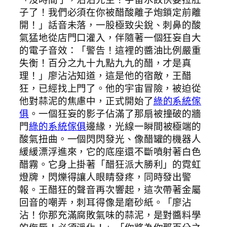
子了！我們必須在你被醋酸離子炮鎖定前離
開！」話音未落，一股極致尖銳、刺鼻的酸
氣猛地從店門口灌入，伴隨著一個狂妄自大
的電子音效：「警告！這裡的醬油比例嚴重
失衡！百分之九十九點九九的醋，才是真
理！」廖沾沾知道，這是他的宿敵，王醋
狂，已經找上門了。他的宇宙冒險，被迫從
他對蒜泥的焦慮中，正式開始了
綠的系統傢
俱
。一個狂妄的影子佔滿了那扇被撞破的牆
門
綠的系統傢俱
邊緣，光線一瞬間被極端的
酸氣扭曲。一個閃閃發光、像醋罐的機器人
緩緩漂浮進來，它的底座還不斷噴射著白色
醋霧。它身上掛著「醋狂派大勝利」的霓虹
燈牌，閃爍得讓人眼睛發疼，同時發出警
報。王醋狂的聲音再次響起，這次帶著金屬
回音的嘲弄，刺耳得像是磨砂紙。「廖沾
沾！你那充滿腐敗氣味的蒜泥，是對醬料學