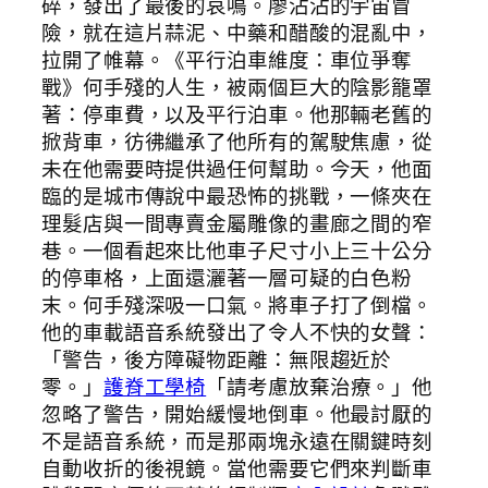
碎，發出了最後的哀鳴。廖沾沾的宇宙冒
險，就在這片蒜泥、中藥和醋酸的混亂中，
拉開了帷幕。《平行泊車維度：車位爭奪
戰》何手殘的人生，被兩個巨大的陰影籠罩
著：停車費，以及平行泊車。他那輛老舊的
掀背車，彷彿繼承了他所有的駕駛焦慮，從
未在他需要時提供過任何幫助。今天，他面
臨的是城市傳說中最恐怖的挑戰，一條夾在
理髮店與一間專賣金屬雕像的畫廊之間的窄
巷。一個看起來比他車子尺寸小上三十公分
的停車格，上面還灑著一層可疑的白色粉
末。何手殘深吸一口氣。將車子打了倒檔。
他的車載語音系統發出了令人不快的女聲：
「警告，後方障礙物距離：無限趨近於
零。」
護脊工學椅
「請考慮放棄治療。」他
忽略了警告，開始緩慢地倒車。他最討厭的
不是語音系統，而是那兩塊永遠在關鍵時刻
自動收折的後視鏡。當他需要它們來判斷車