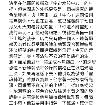
沾坐在他那間被稱為「宇宙水餃中心」的店
裡，但這間店的外觀更像是一個被遺棄的藍
色塑膠棚，與「宇宙」或「中心」這兩個詞
毫無關係。他正在對著一缸已經發酵了七個
月又七天的老蒜泥嘆氣。「你還不夠靈動，
我的蒜泥。」他輕聲細語，彷彿在責備一個
不上進的孩子。店內只有他一個人，連蒼蠅
都因為難以忍受那股陳年蒜頭混合著鐵鏽與
淡淡絕望的味道而選擇繞道飛行。今天的營
業額是：零。廖沾沾不安的不是店裡的生
意，而是他對**「蒜泥成本焦慮症」**的深層
恐懼。新鮮蒜頭每公斤的價格正在以超光速
上漲，如果再這樣下去，他引以為傲的「靈
魂蒜泥」將難以為繼。他拿著一把被磨得光
滑、閃耀著不祥光芒的小銀勺，從缸底撈起
一坨濃稠的、顏色介於灰綠與土黃之間的發
酵物。這蒜泥被他照顧得像稀世珍寶，每隔
三小時，他就要用手指彈一下缸邊，確保它