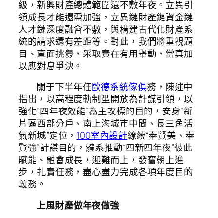
級，新興財產總體範圍還不敷年夜。立異引
領成長才能還需加強，立異鏈財產鏈資金鏈
人才鏈深度融會不敷，與構建古代化財產系
統的請求還有差距等。對此，我們將重視題
目、直面挑釁，采取實在有用舉動，當真加
以應對息爭決。
關于下半年任
歐德系統傢俱
務，陳述中
指出，以高程度軌制型開放為計謀引領，以
強化“四年夜效能”為主攻標的目的，安身“新
片區西部分戶、南上海城市中間、長三角活
氣新城”定位，
100室內設計
繚繞“奉賢美、奉
賢強”計謀目的，體系推動“四新四年夜”彼此
賦能、融會成長，迎難而上，發奮朝上進
步，扎實任務，盡心盡力完成各項年度目的
義務。
上風財產做年夜做強