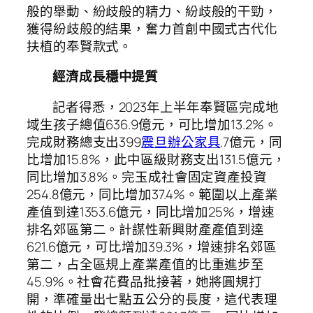
般的舉動、紛歧般的精力、紛歧般的干勁，
獲得紛歧般的結果，奮力首創中國式古代化
扶植的奉賢款式。
經濟成長穩中提質
記者得悉，2023年上半年奉賢區完成地
域生孩子總值636.9億元，可比增加13.2%。
完成財務總支出399
震旦辦公家具
.7億元，同
比增加15.8%，此中區級財務支出131.5億元，
同比增加3.8%。完玉成社會固定資產投資
254.8億元，同比增加37.4%。範圍以上產業
產值到達1353.6億元，同比增加25%，增速
排名郊區第二。計謀性新興財產產值到達
621.6億元，可比增加39.3%，增速排名郊區
第二，占全區規上產業產值的比重進步至
45.9%。社會花費品批接著，她將圓規打
開，準確量出七點五公分的長度，這代表理