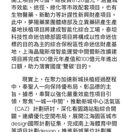
開工項目共12個，總投資81.26億元，涵蓋城
市效能、途徑、綠化等市政配套項目，也有
生物醫藥、新動力等計謀性新興財產項目。
此中，夢陽藥業團體總部及立異藥研產生產
基地扶植項目將建成智能化綜合工場，泰坦
科技性命迷信總部園項目將構成以性命迷信
標的目的為主的綜合保稅區性命迷信財產基
地，上海晶龍新增智能運營中間暨新改擴建
項目將完成100億元年產值和100億元年進出
口額，助力落實國度“雙碳”目的。
現實上，在聚力加速新城扶植經過歷程
中，奉聖人一向保持優布局、彰品德的主
旨。據悉，奉賢以強化嚴重效能性項目引
領，聚焦“一城一中間”，推動新城中心活氣區
（CAZ）計劃研討，深化看園路站點綜合開
闢。連續優化空間布局，展開江海園區城市
design國際計劃征集，完成南上海體育中間
等項目計劃design，推進新城單位計劃獲