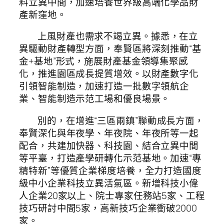
料立異中間，加速培養世界級高端化學品財
產新窪地。
上風財產也需求不竭立異。據悉，在立
異驅動財產轉型方面，奉賢區將深刻推動“基
金+基地”形式，施展財產基金領導集聚感
化，推進園區成長提質增效。以財產數字化
引領智能制造，加速打造一批數字領航企
業、智能制造示范工場和優良場景。
別的，在增進“三區兩鎮”聯動成長方面，
奉賢深化與年夜學、年夜院、年夜所等一起
配合，共建加快器、科技園、結合立異中間
等平臺，打造產學研轉化示范基地。加速“專
精特新”等優質企業梯度培養，全力打造國度
級中小企業科技立異活氣區。新增科技小偉
人企業20家以上、院士專家任務站5家、工程
技巧研討中間5家，高新技巧企業衝破2000
家。