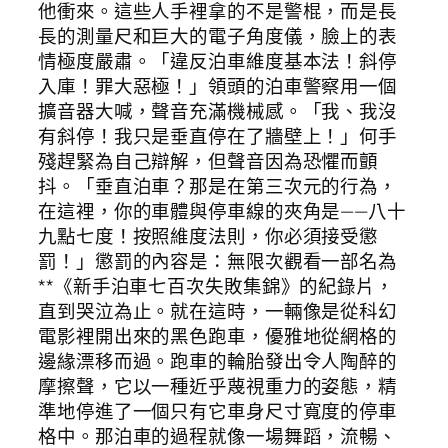
他衝來。這些人手裡拿的不是警棍，而是長
長的測量尺和巨大的電子角度儀，臉上的表
情極度嚴肅。「違反泊車維度基本法！斜停
入庫！罪大惡極！」領頭的泊車警察用一個
擴音器大喊，聲音充滿機械感。「我、我沒
有斜停！我只是垂直停在了牆壁上！」何手
殘趕緊為自己辯解，但聲音因為恐懼而顫
抖。「垂直泊車？那是在第三次元的行為，
在這裡，你的車體與停車線的夾角是——八十
九點七度！按照維度法則，你必須接受懲
罰！」懲罰的內容是：無限次觀看一部名為
**《新手泊車七百次失敗集錦》的紀錄片，
直到哭泣為止。就在這時，一輛像是從科幻
電影裡開出來的黑色跑車，優雅地從網格的
邊緣漂移而過。跑車的輪胎發出令人陶醉的
摩擦聲，它以一種近乎蔑視重力的姿態，精
準地停進了一個只有它車身尺寸寬度的停車
格中。那泊車的過程就像一場舞蹈，流暢、