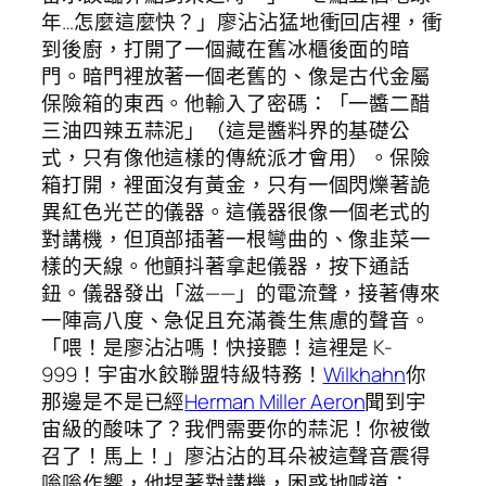
年…怎麼這麼快？」廖沾沾猛地衝回店裡，衝
到後廚，打開了一個藏在舊冰櫃後面的暗
門。暗門裡放著一個老舊的、像是古代金屬
保險箱的東西。他輸入了密碼：「一醬二醋
三油四辣五蒜泥」（這是醬料界的基礎公
式，只有像他這樣的傳統派才會用）。保險
箱打開，裡面沒有黃金，只有一個閃爍著詭
異紅色光芒的儀器。這儀器很像一個老式的
對講機，但頂部插著一根彎曲的、像韭菜一
樣的天線。他顫抖著拿起儀器，按下通話
鈕。儀器發出「滋——」的電流聲，接著傳來
一陣高八度、急促且充滿養生焦慮的聲音。
「喂！是廖沾沾嗎！快接聽！這裡是 K-
999！宇宙水餃聯盟特級特務！
Wilkhahn
你
那邊是不是已經
Herman Miller Aeron
聞到宇
宙級的酸味了？我們需要你的蒜泥！你被徵
召了！馬上！」廖沾沾的耳朵被這聲音震得
嗡嗡作響，他捏著對講機，困惑地喊道：