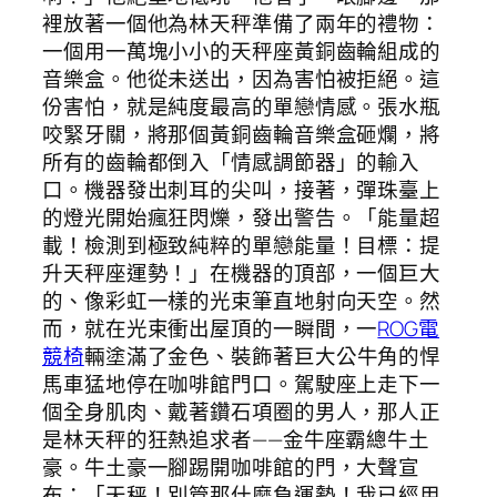
裡放著一個他為林天秤準備了兩年的禮物：
一個用一萬塊小小的天秤座黃銅齒輪組成的
音樂盒。他從未送出，因為害怕被拒絕。這
份害怕，就是純度最高的單戀情感。張水瓶
咬緊牙關，將那個黃銅齒輪音樂盒砸爛，將
所有的齒輪都倒入「情感調節器」的輸入
口。機器發出刺耳的尖叫，接著，彈珠臺上
的燈光開始瘋狂閃爍，發出警告。「能量超
載！檢測到極致純粹的單戀能量！目標：提
升天秤座運勢！」在機器的頂部，一個巨大
的、像彩虹一樣的光束筆直地射向天空。然
而，就在光束衝出屋頂的一瞬間，一
ROG電
競椅
輛塗滿了金色、裝飾著巨大公牛角的悍
馬車猛地停在咖啡館門口。駕駛座上走下一
個全身肌肉、戴著鑽石項圈的男人，那人正
是林天秤的狂熱追求者——金牛座霸總牛土
豪。牛土豪一腳踢開咖啡館的門，大聲宣
布：「天秤！別管那什麼負運勢！我已經用