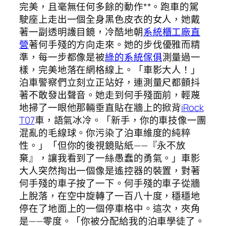
完美，且毫無任何多餘的動作**。跑車的駕
駛座上走出一個全身黑色皮衣的女人，她戴
著一副透明護目鏡，冷酷地朝
系統櫃工廠直
營
著何手殘的方向走來。她的步伐優雅而精
準，每一步都像是被
綠的系統傢俱
測量過一
樣，完美地落在網格線上。「車影大人！」
泊車警察們立刻立正站好，連測量尺都顫抖
著不敢發出聲音。她走到何手殘面前，輕蔑
地掃了一眼他那輛垂直貼在牆上的掀背
iRock
T07
車，語氣冰冷。「新手，你的車技像一團
混亂的毛線球。你污染了泊車維度的純粹
性。」「但你的後視鏡貼紙——『永不放
棄』，讓我看到了一絲愚蠢的勇氣。」車影
大人突然掏出一個像是遙控器的裝置，對著
何手殘的車子按了一下。何手殘的車子從牆
上脫落，在空中旋轉了一百八十度，穩穩地
停在了地面上的一個停車格中。這次，夾角
是——零度。「你被分配給我的泊車學徒了。