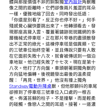
體與那座價值不菲的銅製獨
室內設計
角獸雕
像之間的距離時，它們卻像兩片羞澀的耳朵
一樣，優雅地縮了回去。同時發出低語：
「你還是別看了，反正你也停不好。」何手
殘感覺心臟快要跳出來了。他轉頭看去，發
現那座高聳入雲、覆蓋著鏽跡斑斑鐵網的多
層機械式停車塔，正在那片窄巷的盡頭散發
出不正常的綠光。這棟停車塔是個異類，它
的三號車位始終空著，並且傳說只要有人敢
在它面前失敗十八次，就會被傳送到一個泊
車地獄。他已經失敗了十七次。現在是第十
八次。他打了方向盤，車頭朝著銅獨角獸的
方向猛地偏轉。後視鏡發出最後的溫柔提
醒：「再見，世界。」他沒有撞上獨角
Standway電動升降桌
獸，但他那顫抖的車尾
卻擦到了停車塔三號車位入口處的一根古
老、佈滿苔蘚的柱子。不是撞擊，而是輕柔
的碰觸，像戀人之間的耳語。接著，一道濃