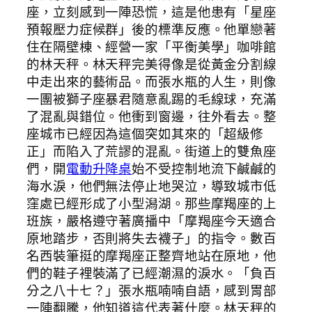
座，立刻感到一陣恐慌，這是他患有「星座
預報壓力症候群」後的標準反應。他單戀著
住在隔壁棟、經營一家「平衡美學」咖啡館
的林天秤。林天秤完美得像是從黃金分割線
中走出來的藝術品。而張水瓶的人生，則像
一團被獅子座暴君隨意亂踢的毛線球，充滿
了混亂與錯位。他衝到窗邊，往外看去。整
座城市已經因為這個突如其來的「超級修
正」而陷入了荒謬的混亂。街道上的雙魚座
們，開
電動升降桌
始不受控制地流下鹹鹹的
海水淚，他們無法停止地哭泣，導致城市低
窪處已經形成了小型潟湖。那些摩羯座的上
班族，嚴格遵守著廣播中「摩羯座今天適合
原地踏步，否則將失去襪子」的指令。數百
名西裝筆挺的摩羯座正整齊地站在原地，他
們的鞋子裡裝滿了已經潮濕的淚水。「負百
分之八十七？」張水瓶喃喃自語，感到胃部
一陣翻騰，他知道這代表著什麼。林天秤的