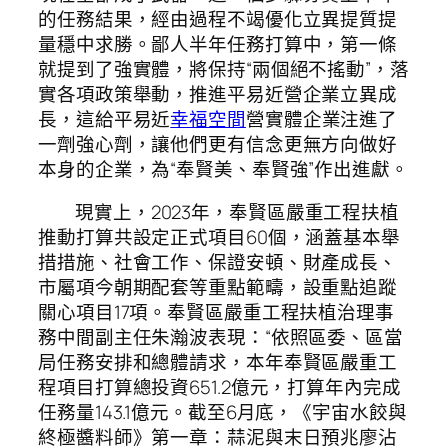
的任務結果，經由過程不竭優化立異提質提
量穩中求勝。鄙人半年任務打算中，第一條
就提到了強實體，將保持“兩個絕不搖動”，落
實各項政策舉動，推進平易近營企業立異成
長，這給平易近
幸福空間
營實體企業注進了
一劑強心劑，讓他們更有信念更無方向做好
本身的企業，為“奉賢美、奉賢強”作出進獻。
現實上，2023年，奉賢區嚴重工程扶植
推動打算共設定正式項目60個，涵蓋基本舉
措措施、社會工作、保證安頓、財產成長、
市屬項今朝期配套等重點範疇，設重點追蹤
關心項目17項。奉賢區嚴重工程扶植治理事
務中間副主任朱瀚波表現：“依照區委、區當
局任務安排和總體請求，本年奉賢區嚴重工
程項目打算總投資651.2億元，打算年內完成
任務量143.1億元。截至6月底，《宇宙水餃與
終極醬料師》第一章：蒜泥與末日預兆廖沾