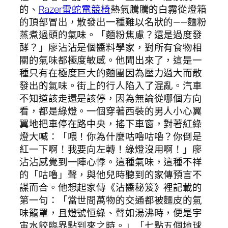
的、
Razer雷蛇電競椅
熱氣騰騰的白霧從燈箱
的頂部冒出，散發出一種難以名狀的——麵粉
蒸煮過頭的氣味。「麵粉焦慮？還是過度發
酵？」廖沾沾是個醬料學家，對所有食物相
關的氣味都極度敏感。他聞出來了，這是一
種只有在極度巨大的麵團因為壓力過大而散
發出的氣味。街上的行人陷入了混亂。汽車
不知道該走還是該停，因為無論從哪個方向
看，都是綠燈。一個穿著西裝的男人小心翼
翼地把車停在路中央，搖下車窗，對著紅綠
燈大喊：「喂！你為什麼咕嚕咕嚕？你倒是
紅一下啊！我要向左轉！綠燈沒用啊！」廖
沾沾感覺到一陣心悸。這種氣味，這種不祥
的「咕嚕」聲，與他兒時聽到的家傳預言不
謀而合。他想起家傳《沾醬秘笈》裡記載的
第一句：「當世間萬物的交通都被麵皮的氣
味籠罩，且燈號恒綠、聲如湯沸時，便是宇
宙水餃臨界點到來之時。」「七點五個地球