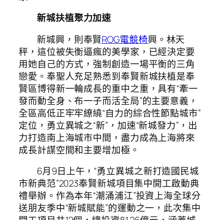
新城扶植聚力加速
新城興，則奉賢
ROG電競椅
興。林天
秤，這位被失衡逼瘋的美學家，已經決定要
用她自己的方式，強制創造一場平衡的三角
戀愛。奉聖人充足熟悉到奉賢新城扶植是奉
賢區博得新一輪成長的重中之重，具有“牽一
發而動全身、布一子而活全局”的主要意義，
全區高低正牢牢繚繞“自力的綜合性節點城市”
定位，勇立異城之“新”，加速“新城發力”，出
力打造南上海城市中間，盡力成為上海將來
成長計謀空間和主要增加極。
6月9日上午，“勇立異城之新打造國民城
市新典范”2023奉賢新城項目集中開工啟動典
禮舉辦。作為本年“潮涌浦江”投資上海全球分
送朋友季中“新城賦能”的運動之一，此次集中