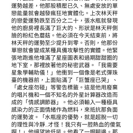
運勢越差，他那股積壓已久、無處安放的單
戀能量就會越發瘋狂地實體化。上次林天秤
的戀愛運勢跌至百分之二十，張水瓶就發現
他的廚房裡長滿了巨大的、形狀是林天秤側
臉的粉紅色蘑菇。他必須在今天結束前，將
林天秤的運勢至少提升到零。否則，他那份
單戀就會變成某種具備攻擊性的實體。他緊
張地跑進他堆滿了星座圖表和過期甜甜圈的
地下室，那裡放著他的秘密武器。「我需要
星象學輔助儀！」他衝到一個像是老式彈珠
臺的機器前，上面貼滿了「巨蟹座已哭」、
「處女座勿碰」等警告標籤。這是他用廢棄
的唱片機和一個不知名的外星計算器改造而
成的「情感調節器」。他必須輸入一種極具
感染力的正面情緒作為燃料，來抵抗那負面
的運勢波。「水瓶座的優勢，就是超脫一切
的理性與冷靜…才怪！我只有一腔熱血的傻氣
啊！」他絕望地低吼。他看了一眼腳邊。那