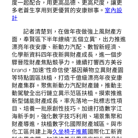
度一起配合，用更高品德、更高尺度，讓更
多老蒼生享用到更優質的安康辦事。
室內設
計
記者清楚到，在做年夜做強上風財產方
面，奉賢區下半年繚繞“五個立異”，出力推進
漂亮年夜安康、新動力汽配、數智新經濟、
化學新資料四年夜新興財產成長，進一個步
驟晉陞財產焦點競爭力。連續打響西方美谷
brand，加速“性命信使”基因藥物立異財產園
等特點園區扶植，打造千億級漂亮年夜安康
財產集群。聚焦新動力汽配財產鏈，推動主
動駕駛全出行鏈立異示范區扶植。摸索推進
新型儲能財產成長，率先落地一批標志性項
目、培養一批原創性技巧。加速打造數字江
海新手刺，強化數字技巧利用、場景集聚和
財產導進，扶植數字化國際財產城區。與市
化工區共建上海
久坐椅子推薦
國際化工新資