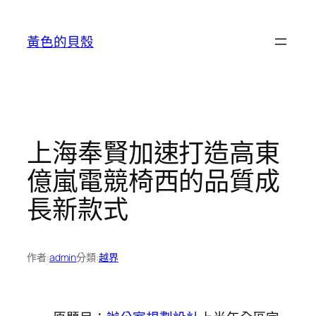
跳
至
黃色的貝殼
主
要
內
容
上海奉賢加速打造高東
億嵐電競椅西的品質成
長新款式
作者:
admin
分類:
越界