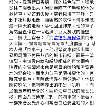
郁的、像薄荷口香糖一樣的綠色光芒。猛地
從柱子爆發出來，瞬間吞噬了何手殘和他的
掀背車。光芒消失後，窄巷恢復了平靜，只
剩下獨角獸雕像一臉困惑的表情。何手殘感
覺一陣天旋地轉，等他回過神來，他的車子
竟然垂直停在一個貼滿了巨大獎狀的牆壁
上。獎狀上寫著：「完
歐德系統傢俱
美倒車
入庫獎——第零點零零零零零九度偏差。」落
款人是「倒車王」。他趕緊從車窗探出頭，
發現周圍不再是熟悉的城市街道，而是一望
無際、由無數白線和編號組成的巨大網格。
這裡的空氣聞起來像是新買的輪胎和劣質香
水的混合物，而重力似乎是隨機變化的，有
時感覺很重，有時像漂浮在游泳池裡。他試
圖按喇叭，但喇叭發出的不是「叭叭」，而
是他童年時學會的、關於泊車口訣的魔性兒
歌。四面八方傳來了刺耳的剎車聲，接著，
一群穿著反光背心和戴著白色安全帽的人朝