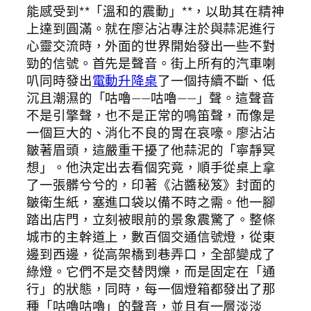
能感受到**「溫和的震動」**，以助其在精神
上達到圓滿。就在廖沾沾專注於與蒜泥進行
心靈交流時，外面的世界開始發出一些不對
勁的信號。首先是聲音。街上所有的汽車喇
叭同時發出
電動升降桌
了一個持續不斷、低
沉且潮濕的「咕嚕——咕嚕——」聲。這聲音
不是引擎聲，也不是正常的鳴笛聲，而像是
一個巨大的、消化不良的胃在哀嚎。廖沾沾
皺著眉頭，這嚴重干擾了他蒜泥的「寧靜冥
想」。他決定出去看個究竟，順手從桌上拿
了一張髒兮兮的，印著《沾醬秘笈》封面的
皺衛生紙，塞進口袋以備不時之需。他一腳
踏出店門，立刻被眼前的景象震驚了。整條
城市的主幹道上，數百個交通信號燈，從東
邊到西邊，從高架橋到巷弄口，全部變成了
綠燈。它們不是交替閃爍，而是固定在「通
行」的狀態，同時，每一個燈箱都發出了那
種「咕嚕咕嚕」的聲音，並且有一層淡淡