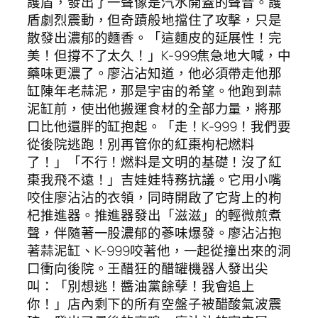
護盾，發出了一聲像是汽水開蓋的聲音。護
盾劇烈震動，但奇蹟般地擋住了攻擊，只是
散發出濃郁的麵香。「這麵皮的延展性！完
美！但撐不了太久！」K-999焦急地大喊，中
藥味更濃了。廖沾沾知道，他必須帶走他那
缸陳年老蒜泥，那是宇宙的希望。他跑到蒜
泥缸前，使出他搬運食材的全部力量，將那
口比他還胖的缸抱起。「走！K-999！我們要
從後院逃跑！別再管你的紅棗枸杞燃料
了！」「不行！燃料是文明的基礎！沒了紅
棗我飛不遠！」吉娃娃特務抗議。它用小嘴
咬住廖沾沾的衣領，同時開啟了它背上的枸
杞推進器。推進器發出「滋滋」的輕微煎煮
聲，伴隨著一股濃郁的蔘味爆發。廖沾沾抱
著蒜泥缸、K-999咬著他，一起從撞出來的洞
口衝向後院。王醋狂的醋罐機器人發出尖
叫：「別想逃！醬油黨餘孽！我會追上
你！」店內剩下的所有空盤子被醋酸氣波震