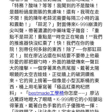
「特務？酸味？等等！我聞到的不是酸味！
是麵粉過度膨脹的焦慮味！還有，我現在走
不開！我的陳年老蒜泥需要每隔三小時的溫
和震動！」「蒜泥？」對面傳來K-999崩潰的
尖叫聲，帶著濃濃的中藥味電子雜音：「重
點不是蒜泥！重點是**時空正在彎曲！**我們
的推進器快沒紅棗了！快！我們在你的後
院！別帶任何多餘的東西！除了——你那缸蒜
泥！」就在廖沾沾還在糾結要不要帶上他最
珍愛的那把銀勺時，外面的牆壁傳來一聲巨
大的撞擊。一個穿著黑色燕尾服、戴著太陽
眼鏡的太空吉娃娃，正從牆上的破洞鑽進
來。它的背上揹著一個像是小型瓦斯桶的東
西，桶上用毛筆寫著「極品紅棗枸杞燃
料」。「
bestmade工學椅
你怎麼——」廖沾
沾驚訝地瞪大了眼睛。K-999用它的小短腿站
得筆直，戴著白色手套的爪子優雅地一揮：
「沒時間了，沾沾先生！宇宙水餃快要拉肚