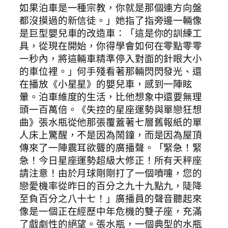
如果泊車是一種宗教，你就是那個連方向盤
都沒摸過的新信徒。」她指了指旁邊一輛像
是巨型嬰兒車的改造車：「這是你的訓練工
具，從現在開始，你得學會如何在零點零零
一秒內，將這輛車精準停入對面的針眼大小
的車位裡。」何手殘看著那輛閃閃發光、還
在播放《小星星》的嬰兒車，感到一陣眩
暈。泊車維度的生活，比他想象中還要無理
頭一百萬倍。《失控的星座運勢與單戀狂想
曲》張水瓶從他那張覆蓋著七層舊報紙的單
人床上驚醒，不是因為鬧鐘，而是因為屋頂
傳來了一陣震耳欲聾的廣播聲。「緊急！緊
急！今日星座運勢超級大修正！所有天秤座
請注意！由於月球剛剛打了一個噴嚏，您的
戀愛機率從昨日的百分之九十九點九，陡降
至負百分之八十七！」廣播員的聲音聽起來
像是一個正在經歷中年危機的雙子座，充滿
了戲劇性的絕望。張水瓶，一個典型的水瓶