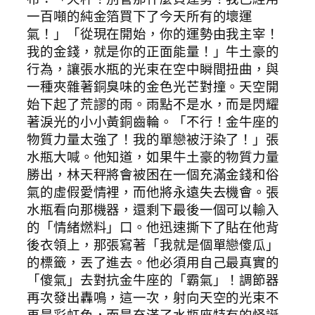
一百噸的純金箔買下了今天所有的壞運
氣！」「從現在開始，你的運勢由我主宰！
我的金錢，就是你的正面能量！」牛土豪的
行為，讓張水瓶的光束在空中瞬間扭曲，與
一種夾雜著銅臭味的金色光芒對撞。天空開
始下起了荒謬的雨。雨點不是水，而是閃耀
著淚光的小小黃銅齒輪。「不行！金牛座的
物質力量太強了！我的單戀被汙染了！」張
水瓶大喊。他知道，如果牛土豪的物質力量
勝出，林天秤將會被困在一個充滿金錢和俗
氣的虛假愛情裡，而他將永遠失去機會。張
水瓶看向那機器，還剩下最後一個可以輸入
的「情緒燃料」口。他迅速撕下了貼在他背
後衣領上，那張寫著「我就是個單戀傻瓜」
的標籤，丟了進去。他必須用自己最真實的
「傻氣」去對抗金牛座的「霸氣」！調節器
再次發出轟鳴，這一次，射向天空的光束不