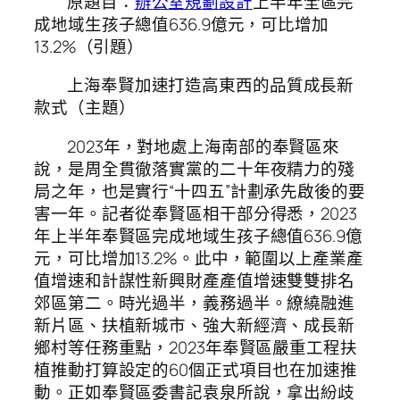
原題目：
辦公室規劃設計
上半年全區完
成地域生孩子總值636.9億元，可比增加
13.2%（引題）
上海奉賢加速打造高東西的品質成長新
款式（主題）
2023年，對地處上海南部的奉賢區來
說，是周全貫徹落實黨的二十年夜精力的殘
局之年，也是實行“十四五”計劃承先啟後的要
害一年。記者從奉賢區相干部分得悉，2023
年上半年奉賢區完成地域生孩子總值636.9億
元，可比增加13.2%。此中，範圍以上產業產
值增速和計謀性新興財產產值增速雙雙排名
郊區第二。時光過半，義務過半。繚繞融進
新片區、扶植新城市、強大新經濟、成長新
鄉村等任務重點，2023年奉賢區嚴重工程扶
植推動打算設定的60個正式項目也在加速推
動。正如奉賢區委書記袁泉所說，拿出紛歧