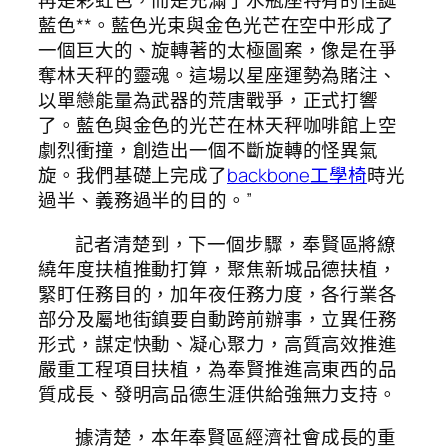
再是彩虹色，而是充滿了水瓶座特有的怪誕
藍色**。藍色光束與金色光芒在空中形成了
一個巨大的、旋轉著的太極圖案，像是在爭
奪林天秤的靈魂。這場以星座運勢為賭注、
以單戀能量為武器的荒唐戰爭，正式打響
了。藍色與金色的光芒在林天秤咖啡館上空
劇烈衝撞，創造出一個不斷旋轉的怪異氣
旋。我們基礎上完成了
backbone工學椅
時光
過半、義務過半的目的。”
記者清楚到，下一個步驟，奉賢區將繚
繞年度扶植推動打算，聚焦新城品德扶植，
緊盯任務目的，加年夜任務力度，各行業各
部分及屬地街鎮要自動跨前辦事，立異任務
形式，謀定快動、凝心聚力，高質高效推進
嚴重工程項目扶植，為奉賢推進高東西的品
質成長、發明高品德生涯供給強無力支持。
據清楚，本年奉賢區經濟社會成長的重