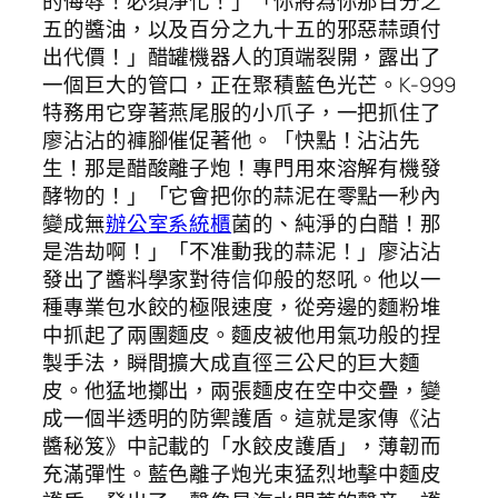
的侮辱！必須淨化！」「你將為你那百分之
五的醬油，以及百分之九十五的邪惡蒜頭付
出代價！」醋罐機器人的頂端裂開，露出了
一個巨大的管口，正在聚積藍色光芒。K-999
特務用它穿著燕尾服的小爪子，一把抓住了
廖沾沾的褲腳催促著他。「快點！沾沾先
生！那是醋酸離子炮！專門用來溶解有機發
酵物的！」「它會把你的蒜泥在零點一秒內
變成無
辦公室系統櫃
菌的、純淨的白醋！那
是浩劫啊！」「不准動我的蒜泥！」廖沾沾
發出了醬料學家對待信仰般的怒吼。他以一
種專業包水餃的極限速度，從旁邊的麵粉堆
中抓起了兩團麵皮。麵皮被他用氣功般的捏
製手法，瞬間擴大成直徑三公尺的巨大麵
皮。他猛地擲出，兩張麵皮在空中交疊，變
成一個半透明的防禦護盾。這就是家傳《沾
醬秘笈》中記載的「水餃皮護盾」，薄韌而
充滿彈性。藍色離子炮光束猛烈地擊中麵皮