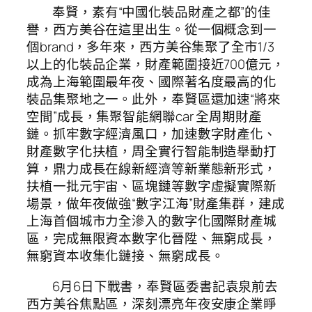
奉賢，素有“中國化裝品財產之都”的佳
譽，西方美谷在這里出生。從一個概念到一
個brand，多年來，西方美谷集聚了全市1/3
以上的化裝品企業，財產範圍接近700億元，
成為上海範圍最年夜、國際著名度最高的化
裝品集聚地之一。此外，奉賢區還加速“將來
空間”成長，集聚智能網聯car 全周期財產
鏈。抓牢數字經濟風口，加速數字財產化、
財產數字化扶植，周全實行智能制造舉動打
算，鼎力成長在線新經濟等新業態新形式，
扶植一批元宇宙、區塊鏈等數字虛擬實際新
場景，做年夜做強“數字江海”財產集群，建成
上海首個城市力全滲入的數字化國際財產城
區，完成無限資本數字化晉陞、無窮成長，
無窮資本收集化鏈接、無窮成長。
6月6日下戰書，奉賢區委書記袁泉前去
西方美谷焦點區，深刻漂亮年夜安康企業睜