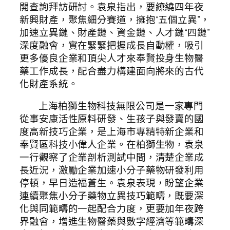
開查詢拜訪研討。袁泉指出，要繚繞四年夜
新興財產，聚焦細分賽道，擁抱“五個立異”，
加速立異鏈、財產鏈、資金鏈、人才鏈“四鏈”
深度融會，實在緊緊把握成長自動權，吸引
更多優良企業和頂尖人才來奉賢投身生物醫
藥工作成長，配合盡力構建面向將來的古代
化財產系統。
上海柏獅生物科技無限公司是一家專門
從事安康活性原料研發、生孩子與發賣的國
度高新技巧企業，是上海市專精特新企業和
奉賢區科技小偉人企業。在柏獅生物，袁泉
一行觀察了企業剖析測試中間，清楚企業成
長近況，激勵企業加速小分子藥物研發利用
停頓，早日造福蒼生。袁泉表現，盼望企業
連續聚焦小分子藥物立異技巧範疇，既要深
化與同範疇的一起配合力度，更要加年夜跨
界融會，增進生物醫藥與數字經濟等範疇深