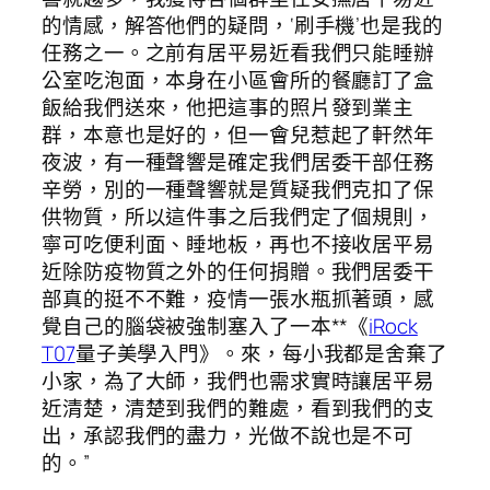
的情感，解答他們的疑問，‘刷手機’也是我的
任務之一。之前有居平易近看我們只能睡辦
公室吃泡面，本身在小區會所的餐廳訂了盒
飯給我們送來，他把這事的照片發到業主
群，本意也是好的，但一會兒惹起了軒然年
夜波，有一種聲響是確定我們居委干部任務
辛勞，別的一種聲響就是質疑我們克扣了保
供物質，所以這件事之后我們定了個規則，
寧可吃便利面、睡地板，再也不接收居平易
近除防疫物質之外的任何捐贈。我們居委干
部真的挺不不難，疫情一張水瓶抓著頭，感
覺自己的腦袋被強制塞入了一本**《
iRock
T07
量子美學入門》。來，每小我都是舍棄了
小家，為了大師，我們也需求實時讓居平易
近清楚，清楚到我們的難處，看到我們的支
出，承認我們的盡力，光做不說也是不可
的。”