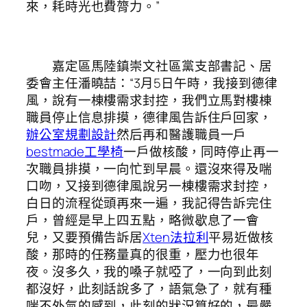
來，耗時光也費膂力。”
嘉定區馬陸鎮崇文社區黨支部書記、居
委會主任潘曉喆：“3月5日午時，我接到德律
風，說有一棟樓需求封控，我們立馬對樓棟
職員停止信息排摸，德律風告訴住戶回家，
辦公室規劃設計
然后再和醫護職員一戶
bestmade工學椅
一戶做核酸，同時停止再一
次職員排摸，一向忙到早晨。還沒來得及喘
口吻，又接到德律風說另一棟樓需求封控，
白日的流程從頭再來一遍，我記得告訴完住
戶，曾經是早上四五點，略微歇息了一會
兒，又要預備告訴居
Xten法拉利
平易近做核
酸，那時的任務量真的很重，壓力也很年
夜。沒多久，我的嗓子就啞了，一向到此刻
都沒好，此刻話說多了，語氣急了，就有種
喘不外氣的感到，此刻的狀況算好的，最嚴