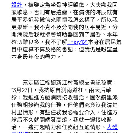
設計
，被鑒定為坐骨神經毀傷，大夫勸我回
家歇息，否則有后遺癥，在病院的時辰就有
居平易近發微信來關懷我怎么樣了，所以我
更果斷，我不克不及分開我的居平易近，分
開病院后我就撐著幫助器回到了居委。本年
確切難良多，我不了解
Enjoy121
本身在居民氣
目中還算不算及格的書記，但我仍是盼望盡
本身最年夜的盡力。”
嘉定區江橋鎮新江村黨總支書記孫廉：
“3月27日，我抗原自測兩道杠，兩天后確
診，我進進方艙病院接收醫治。固然鎮里派
任務組接辦我的任務，但他們究竟沒我清楚
村里情形，有些任務我必需要介入，住進方
艙后不久就開端發高燒，我就一邊接收醫
治，一邊打起精力和任務組互通情形、
人體