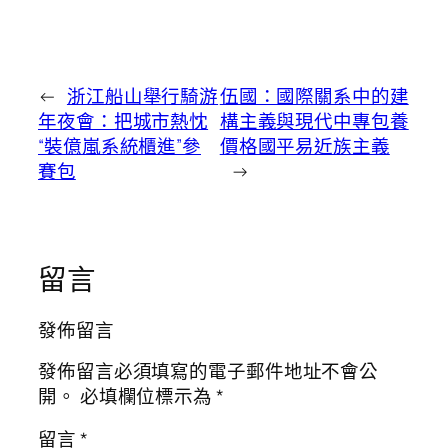
←
浙江船山舉行騎游
伍國：國際關系中的建
年夜會：把城市熱忱
構主義與現代中專包養
“裝億嵐系統櫃進”參
價格國平易近族主義
賽包
→
留言
發佈留言
發佈留言必須填寫的電子郵件地址不會公
開。
必填欄位標示為
*
留言
*