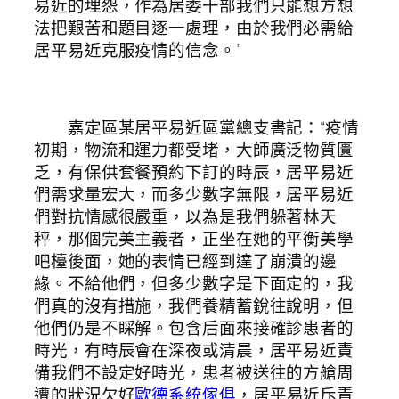
易近的埋怨，作為居委干部我們只能想方想
法把艱苦和題目逐一處理，由於我們必需給
居平易近克服疫情的信念。”
嘉定區某居平易近區黨總支書記：“疫情
初期，物流和運力都受堵，大師廣泛物質匱
乏，有保供套餐預約下訂的時辰，居平易近
們需求量宏大，而多少數字無限，居平易近
們對抗情感很嚴重，以為是我們躲著林天
秤，那個完美主義者，正坐在她的平衡美學
吧檯後面，她的表情已經到達了崩潰的邊
緣。不給他們，但多少數字是下面定的，我
們真的沒有措施，我們養精蓄銳往說明，但
他們仍是不睬解。包含后面來接確診患者的
時光，有時辰會在深夜或清晨，居平易近責
備我們不設定好時光，患者被送往的方艙周
遭的狀況欠好
歐德系統傢俱
，居平易近斥責