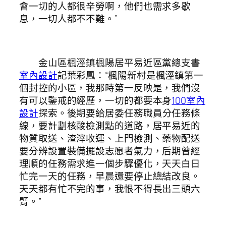
會一切的人都很辛勞啊，他們也需求多歇
息，一切人都不不難。”
金山區楓涇鎮楓陽居平易近區黨總支書
室內設計
記葉彩鳳：“楓陽新村是楓涇鎮第一
個封控的小區，我那時第一反映是，我們沒
有可以鑒戒的經歷，一切的都要本身
100室內
設計
探索。後期要給居委任務職員分任務條
線，要計劃核酸檢測點的道路，居平易近的
物質取送、渣滓收運、上門檢測、藥物配送
要分辨設置裝備擺設志愿者氣力，后期曾經
理順的任務需求進一個步驟優化，天天白日
忙完一天的任務，早晨還要停止總結改良。
天天都有忙不完的事，我恨不得長出三頭六
臂。”