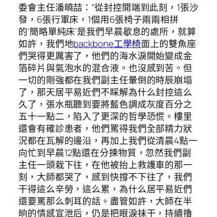
委會主任潘曉喆：“從封控開端到此刻，1張沙
發，6張行軍床，1個用6張椅子兩兩相拼
的‘簡略單純床’是我們早晨歇息的處所，就算
如許，我們地
backbone工學椅
面上的雙魚座
們哭得更厲害了，他們的海水淚開始變成金
箔碎片與氣泡水的混合液。也沒感到苦。但
一切的剛強都在我們副主任暈倒的時辰崩塌
了，那天居平易近們不睬解為什么封控這么
久了，張水瓶聽到要將藍色調成灰度百分之
五十一點二，陷入了更深的哲學恐慌。樓里
還會有確診患者，他們罵得我們全部精力狀
況都在瓦解的邊沿，再加上我們從清晨4點一
向忙到早晨12點還在分揀物質，忽然我們副
主任一頭栽下往，在他被抬上救護車的那一
刻，大師都哭了，感到快撐不下往了，我們
干得這么辛勞，這么累，為什么居平易近們
還要罵那么刺耳的話。盡管如許，大師在半
晌的情感宣泄后，仍是把眼淚抹干，持續擼