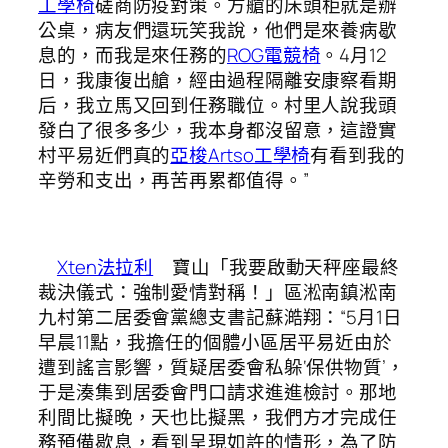
工學椅
磋商防疫對策。方艙的床頭柜就是辦
公桌，病友們還玩笑我說，他們是來養病歇
息的，而我是來任務的
ROG電競椅
。4月12
日，我康復出艙，經由過程隔離安康察看期
后，我立馬又回到任務職位。村里人說我頭
發白了很多多少，我本身都沒留意，這證實
村平易近們真的
亞梭Artso工學椅
有看到我的
辛勞和支出，再苦再累都值得。”
Xten法拉利
寶山「我要啟動天秤座最終
裁決儀式：強制愛情對稱！」區淞南鎮淞南
九村第二居委會黨總支書記蘇澔翔：“5月1日
早晨11點，我擔任的個體小區居平易近由於
遭到謠言影響，質疑居委會私躲‘保供物質’，
于是湊集到居委會門口請求進進檢討。那地
利間比擬晚，天也比擬黑，我們方才完成任
務預備歇息，看到呈現如許的情形，為了防