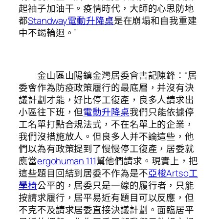
起袖子加油干。疫情時代，大師的心思防地
都
Standway電動升降桌
是在崩塌和自我重建
中不竭輪迴。”
金山區山陽鎮金灣居委會書記陳鋒：“居
委會作為防疫政策履行的最底層，并沒有決
議計劃才能，好比停工復產，良多人請求出
小區往下班，但
電動升降桌
我們只能依據停
工名單打點合規法式，不在名單上的企業，
我們沒措施放人。但良多人并不論這些，他
們以為有政策提到了慢慢停工復產，居委就
應當
ergohuman 111
幫他們請求。現實上，把
這些題目回結到居委不作為是不
亞梭Artso工
學椅
公平的，居委只是一線的履行者，只能
按請求履行，居平易近有題目可以反應，但
不克不及請求居委直接決議計劃。面臨居平