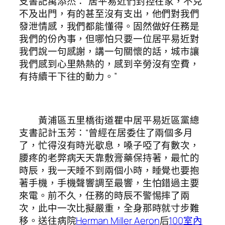
支書記萬添杰：“居平易近們封控在家，不克
不及出門，有的甚至沒有支出，他們對我們
發泄情感，我們都能懂得。固然做好任務是
我們的份內事，但哪怕只要一位居平易近對
我們說一句感謝，講一句關懷的話，城市讓
我們感到心里熱熱的，感到辛勞沒有空費，
有持續干下往的動力。”
黃浦區五里橋街道瞿中居平易近區黨總
支書記計玉芳：“曾經在居委住了兩個多月
了，忙得沒有時光歇息，嗓子啞了有數次，
腰疼的老弊病天天靠敷膏藥保持著，最忙的
時辰，我一天睡不到兩個小時，睡覺也要抱
著手機，手機聲響調至最響，生怕錯過主要
來電。前不久，任務的時辰不警惕摔了兩
次，此中一次比擬嚴重，全身那時就寸步難
移。送往病院
Herman Miller Aeron
后
100室內