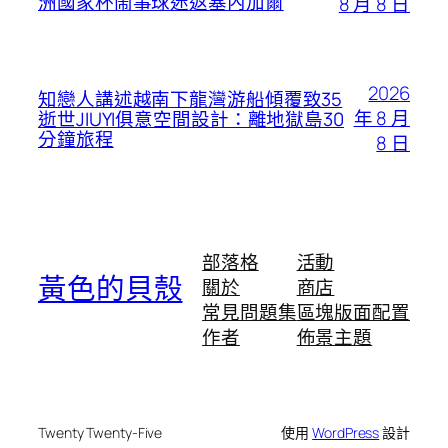
洲國家杯鬧事球迷返塞內加爾
8 月 8 日
2026
知戀人講述越南下龍灣游船傾覆致35
年 8 月
逝世JIUYI俱意空間設計：離地獄島30
分鐘旅程
8 日
部落格
活動
黃色的貝殼
關於
商店
常見問題集
區塊版面配置
作者
佈景主題
Twenty Twenty-Five
使用
WordPress
設計