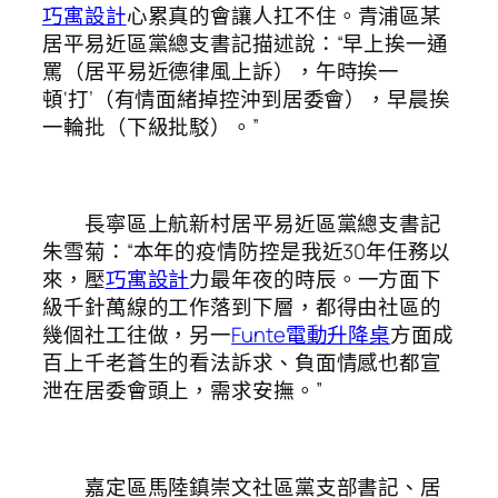
巧寓設計
心累真的會讓人扛不住。青浦區某
居平易近區黨總支書記描述說：“早上挨一通
罵（居平易近德律風上訴），午時挨一
頓‘打’（有情面緒掉控沖到居委會），早晨挨
一輪批（下級批駁）。”
長寧區上航新村居平易近區黨總支書記
朱雪菊：“本年的疫情防控是我近30年任務以
來，壓
巧寓設計
力最年夜的時辰。一方面下
級千針萬線的工作落到下層，都得由社區的
幾個社工往做，另一
Funte電動升降桌
方面成
百上千老蒼生的看法訴求、負面情感也都宣
泄在居委會頭上，需求安撫。”
嘉定區馬陸鎮崇文社區黨支部書記、居