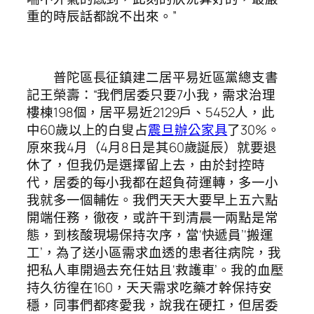
重的時辰話都說不出來。”
普陀區長征鎮建二居平易近區黨總支書
記王榮壽：“我們居委只要7小我，需求治理
樓棟198個，居平易近2129戶、5452人，此
中60歲以上的白叟占
震旦辦公家具
了30%。
原來我4月（4月8日是其60歲誕辰）就要退
休了，但我仍是選擇留上去，由於封控時
代，居委的每小我都在超負荷運轉，多一小
我就多一個輔佐。我們天天大要早上五六點
開端任務，徹夜，或許干到清晨一兩點是常
態，到核酸現場保持次序，當‘快遞員’‘搬運
工’，為了送小區需求血透的患者往病院，我
把私人車開過去充任姑且‘救護車’。我的血壓
持久彷徨在160，天天需求吃藥才幹保持安
穩，同事們都疼愛我，說我在硬扛，但居委