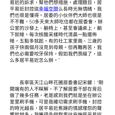
易近的訴求，幫他們想措施，處理題目，居
平易近封控這
幸福空間
么長時光無情緒，我
們也很是懂得。居委的小伙伴們大師也很是
不不難，50多天來大師吃住都在居委會，辦
公室的沙發上、躺椅上，甚至會議桌上，躺
下就睡。每次核酸采樣時代清晨一點擺佈
睡，五點多就起。有的社工家里兩、三歲的
孩子快兩個月沒見到母親。但再難再苦，我
們也必需要咬牙保持，假如我們畏縮了，這
么多居平易近怎么辦。”
長寧區天江山畔花圃居委書記宋鍵：“剛
開端有的人不睬解，不了解居委干部在背后
做了幾多任務，老是感到我們就是坐在辦公
室里刷手機，可是我確切需求刷手機，封控
的時光越長，居平易近焦躁的情感埋怨的聲
響就越多，我獲得各個群里往安撫居平易近