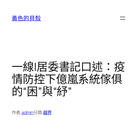
跳
至
黃色的貝殼
主
要
內
容
一線|居委書記口述：疫
情防控下億嵐系統傢俱
的“困”與“紓”
作者:
admin
分類:
越界