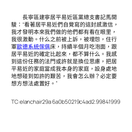
長寧區建寧居平易近區黨總支書記馬開
駿：“看著居平易近們自覺寫的這封感激信，
我才發明本來我們做的他們都有看在眼里，
我很激動。什么之前被上訴，被埋怨，住行
軍
歐德系統傢俱
床，持續半個月吃泡面，跟
居平易近的確定比起來，都不算什么。我感
到這份任務的法門或許就是換位思慮，把居
平易近的家庭當成我本身的家庭，設身處地
地想碰到如許的艱苦，我會怎么辦？必定要
想方想法處置好。”
TC:elanchair29a 6a0b50219c4ad2.99841999