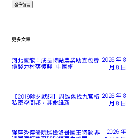
更多文章
2026 年 8
河北盧龍：成長特點農業助查包養
價錢力村落復興_中國網
月 8 日
2026 年 8
【2019除夕獻詞】周雖舊找九宮格
私密空間邦，其命維新
月 8 日
2026 年
獲摩秀傳醫院巡檢洛哥國王特赦 非