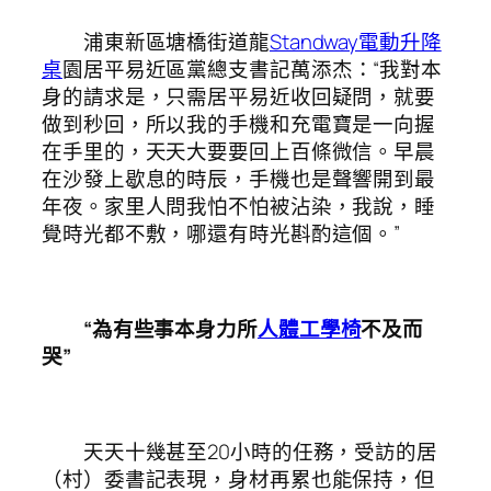
浦東新區塘橋街道龍
Standway電動升降
桌
園居平易近區黨總支書記萬添杰：“我對本
身的請求是，只需居平易近收回疑問，就要
做到秒回，所以我的手機和充電寶是一向握
在手里的，天天大要要回上百條微信。早晨
在沙發上歇息的時辰，手機也是聲響開到最
年夜。家里人問我怕不怕被沾染，我說，睡
覺時光都不敷，哪還有時光斟酌這個。”
“為有些事本身力所
人體工學椅
不及而
哭”
天天十幾甚至20小時的任務，受訪的居
（村）委書記表現，身材再累也能保持，但