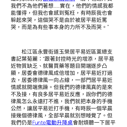
我們不為他們著想……實在，他們的情感我都
能懂得，但我也會感到冤枉，有時辰我也會
躲起來哭，這個哭不是由於被居平易近罵
哭，而是為有些事本身的力所不及而哭。”
松江區永豐街道玉榮居平易近區黨總支
書記葉菊麗：“跟著封控時光的增添，居平易
近物質缺乏、就醫買藥等題目開端逐步凸
顯，居委會德律風成倍增加，居平易近打過
去，居委德律風一向占線，一部門居平易近
情感就開端焦躁。但我們的德律風真的是來
不及接，有良多居平易近反應，說你們的德
律風怎么永遠打不進，我們就把本身的手機
公然，讓居平易近打手機，有時辰一個早晨
接幾個德律風，全部早晨就別想睡覺了。但
我們仍是
Funte電動升降桌
會耐煩聽一下居平