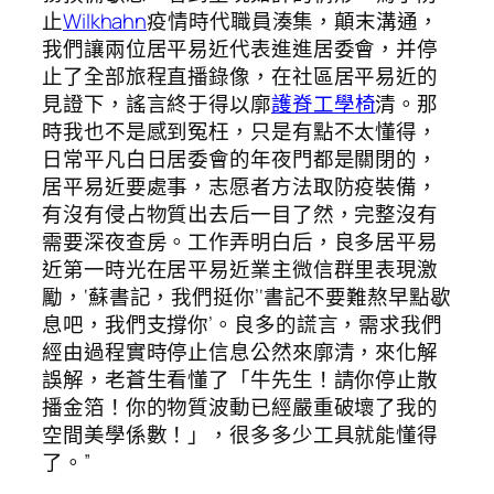
止
Wilkhahn
疫情時代職員湊集，顛末溝通，
我們讓兩位居平易近代表進進居委會，并停
止了全部旅程直播錄像，在社區居平易近的
見證下，謠言終于得以廓
護脊工學椅
清。那
時我也不是感到冤枉，只是有點不太懂得，
日常平凡白日居委會的年夜門都是關閉的，
居平易近要處事，志愿者方法取防疫裝備，
有沒有侵占物質出去后一目了然，完整沒有
需要深夜查房。工作弄明白后，良多居平易
近第一時光在居平易近業主微信群里表現激
勵，‘蘇書記，我們挺你’‘書記不要難熬早點歇
息吧，我們支撐你’。良多的謊言，需求我們
經由過程實時停止信息公然來廓清，來化解
誤解，老蒼生看懂了「牛先生！請你停止散
播金箔！你的物質波動已經嚴重破壞了我的
空間美學係數！」，很多多少工具就能懂得
了。”