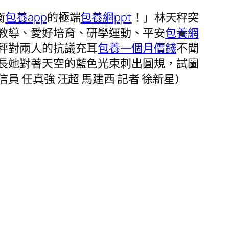
衡
包養app
的極端
包養網ppt
！」林天秤突
教導、愛好培育、研學運動、平安
包養網
秤對兩人的抗議充耳
包養一個月價錢
不聞
長她對著天空的藍色光束刺出圓規，試圖
員 任真強 汪超 馬建西 記者 徐新星）