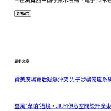
在
瀏覽器
中儲存顯示名稱、電子郵件
更多文章
贊美廣場賽后疑爆沖突 男子涉襲億嵐系
臺風“韋帕”過境，JIUYI俱意空間設計