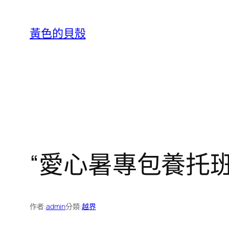
跳
至
黃色的貝殼
主
要
內
容
“愛心暑專包養托班
作者:
admin
分類:
越界