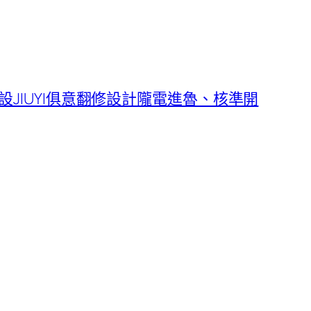
設JIUYI俱意翻修設計隴電進魯、核準開