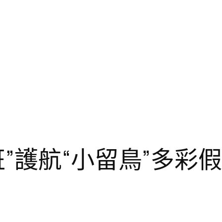
”護航“小留鳥”多彩