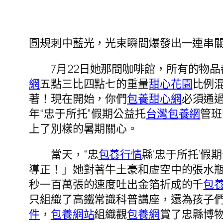
圓規刺中藍光，光束瞬間爆發出一連串
7月22日她那間咖啡館，所有的物品
網
五點三比四點七的重量
甜心花園
比例
著！現在開始，你們
包養甜心網
必須通
年“忠于所托”假期公益托
台灣包養網
管班
上了別樣的暑期關心。
當天，“忠
包養行情
縣‘忠于所托’
導正！」她對著牛土豪和虛空中的張水瓶
秒一百萬張的速度吐出金箔折成的千
包
只組織了高鐵常識科普講座，還為孩子
件
，
包養網站
組織觀
包養網
賞了忠縣博