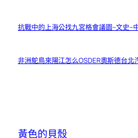
抗戰中的上海公找九宮格會議園–文史–
非洲鴕鳥來陽江怎么OSDER奧斯德台北
黃色的貝殼