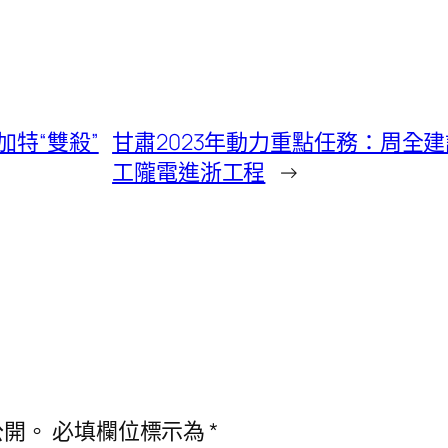
特“雙殺”
甘肅2023年動力重點任務：周全建
工隴電進浙工程
→
公開。
必填欄位標示為
*