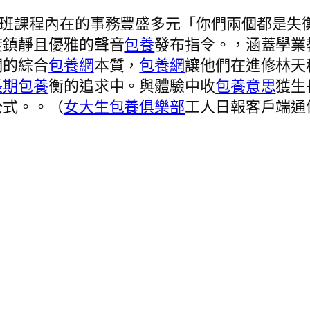
管班課程內在的事務豐盛多元「你們兩個都是失
度鎮靜且優雅的聲音
包養
發布指令。，涵蓋學業
們的綜合
包養網
本質，
包養網
讓他們在進修林天
長期包養
衡的追求中。與體驗中收
包養意思
獲生
公式。。（
女大生包養俱樂部
工人日報客戶端通信