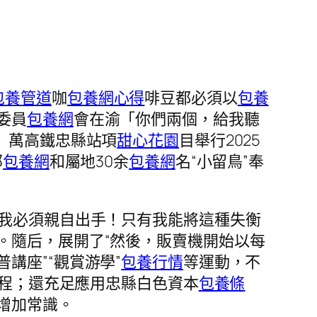
包養管道
咖
包養網心得
啡豆都必須以
包養
委員
包養網
會在渝「你們兩個，給我聽
！」萬高鐵忠縣站項
甜心花園
目舉行2025
部
包養網
和屬地30余
包養網
名“小留鳥”奉
「我必須親自出手！只有我能將這種失衡
。隨后，展開了“然後，販賣機開始以每
講座”“觀賞游學”
包養行情
等運動，不
過歷程；還充足應用忠縣白色資本
包養條
增加常識。