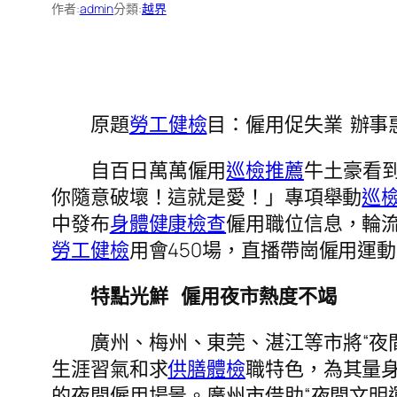
作者:
admin
分類:
越界
原題
勞工健檢
目：僱用促失業 辦事
自百日萬萬僱用
巡檢推薦
牛土豪看
你隨意破壞！這就是愛！」專項舉動
巡
中發布
身體健康檢查
僱用職位信息，輪流
勞工健檢
用會450場，直播帶崗僱用運動1
特點光鮮 僱用夜市熱度不竭
廣州、梅州、東莞、湛江等市將“夜
生涯習氣和求
供膳體檢
職特色，為其量身
的夜間僱用場景。廣州市借助“夜間文明