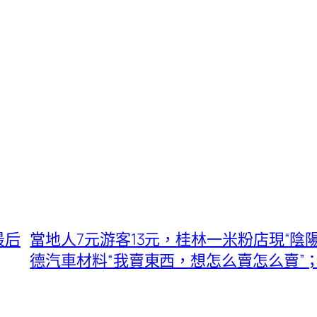
最后
當地人7元游客13元，桂林一米粉店現“陰
德汽車材料“我賣東西，想怎么賣怎么賣”