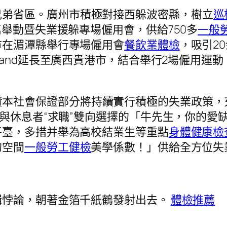
兄弟省區。廣州市積極對接西躲波密縣，樹立
巡
萬舉動暨失業援躲專場僱用會，供給750多
一般
市在湄潭縣舉行專場僱用會
餐飲業體檢
，吸引2
rand延長至廣西貴港市，結合舉行2場僱用運動
資本社會保證部分將持續實行積極的失業政策，
”與休息者“求職”雙向選擇的「牛先生，你的愛
平臺，多措并舉為高校結業生等重點
身體健康檢
的空間
一般勞工健檢
美學係數！」供給全方位失
輯悖論，朝著金箔千紙鶴發射出去。
體檢推薦