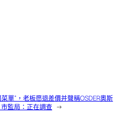
陽菜單”，老板愿退差價并聲稱OSDER奧斯
；市監局：正在調查
→