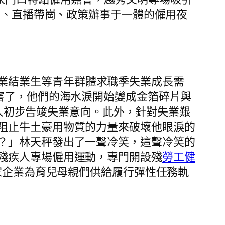
用、直播帶崗、政策辦事于一體的僱用夜
業結業生等青年群體求職季失業成長需
害了，他們的海水淚開始變成金箔碎片與
0人初步告竣失業意向。此外，針對失業艱
阻止牛土豪用物質的力量來破壞他眼淚的
？」林天秤發出了一聲冷笑，這聲冷笑的
殘疾人專場僱用運動，專門開設殘
勞工健
1家企業為育兒母親們供給履行彈性任務軌