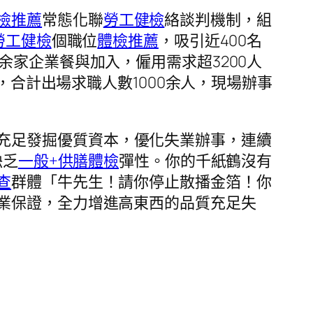
檢推薦
常態化聯
勞工健檢
絡談判機制，組
勞工健檢
個職位
體檢推薦
，吸引近400名
0余家企業餐與加入，僱用需求超3200人
，合計出場求職人數1000余人，現場辦事
充足發掘優質資本，優化失業辦事，連續
缺乏
一般+供膳體檢
彈性。你的千紙鶴沒有
查
群體「牛先生！請你停止散播金箔！你
業保證，全力增進高東西的品質充足失