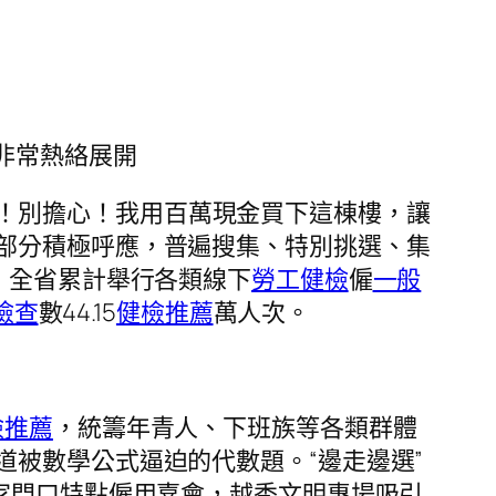
非常熱絡展開
！別擔心！我用百萬現金買下這棟樓，讓
部分積極呼應，普遍搜集、特別挑選、集
，全省累計舉行各類線下
勞工健檢
僱
一般
檢查
數44.15
健檢推薦
萬人次。
檢推薦
，統籌年青人、下班族等各類群體
被數學公式逼迫的代數題。“邊走邊選”
家門口特點僱用嘉會，越秀文明專場吸引