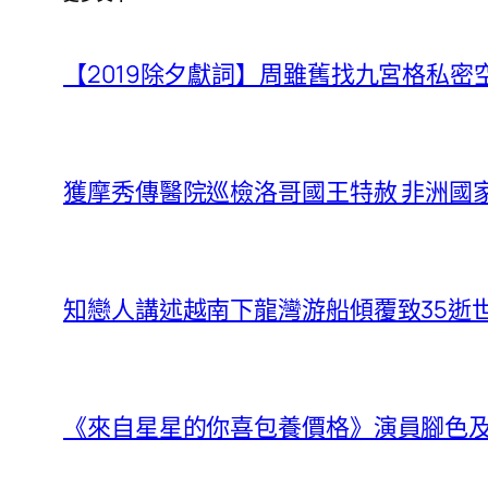
【2019除夕獻詞】周雖舊找九宮格私密
獲摩秀傳醫院巡檢洛哥國王特赦 非洲國
知戀人講述越南下龍灣游船傾覆致35逝世J
《來自星星的你喜包養價格》演員腳色