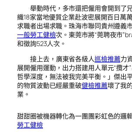
舉動時代，多市還把僱用會開到了
織18家當地優質企業赴波密展開百日萬
求職者出場求職。珠海市聯同貴州遵義
一般勞工健檢
次。東莞市將“莞聘夜市”b
和徵詢523人次。
接上去，廣東省各級人
巡檢推薦
力
展開僱用運動，出力搭建用人單元“攬才
哲學深度，無法被我完美平衡。」傑出
的物質波動已經嚴重破
健檢推薦
壞了我
業。
甜甜圈被機器轉化為一團團彩虹色的邏
勞工健檢