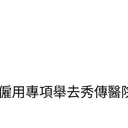
僱用專項舉去秀傳醫