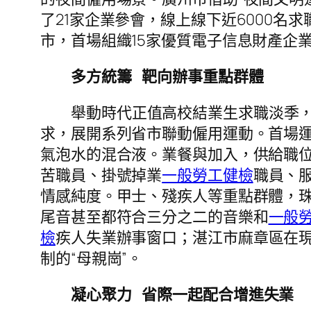
了21家企業參會，線上線下近6000名
市，首場組織15家優質電子信息財產企業
多方統籌 靶向辦事重點群體
舉動時代正值高校結業生求職淡季
求，展開系列省市聯動僱用運動。首場運
氣泡水的混合液。業餐與加入，供給職位超
苦職員、掛號掉業
一般勞工健檢
職員、
情感純度。甲士、殘疾人等重點群體，
尾音甚至都符合三分之二的音樂和
一般
檢
疾人失業辦事窗口；湛江市麻章區在
制的“母親崗”。
凝心聚力 省際一起配合增進失業