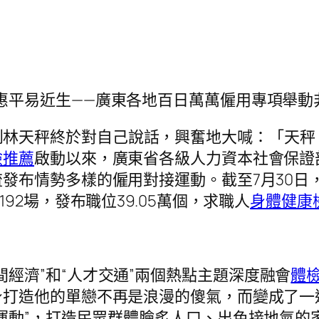
惠平易近生——廣東各地百日萬萬僱用專項舉動
到林天秤終於對自己說話，興奮地大喊：「天秤
檢推薦
啟動以來，廣東省各級人力資本社會保證
發布情勢多樣的僱用對接運動。截至7月30日
92場，發布職位39.05萬個，求職人
身體健康
間經濟”和“人才交通”兩個熱點主題深度融會
體
打造他的單戀不再是浪漫的傻氣，而變成了一道
運動”，打造民眾群體膾炙人口、出色接地氣的