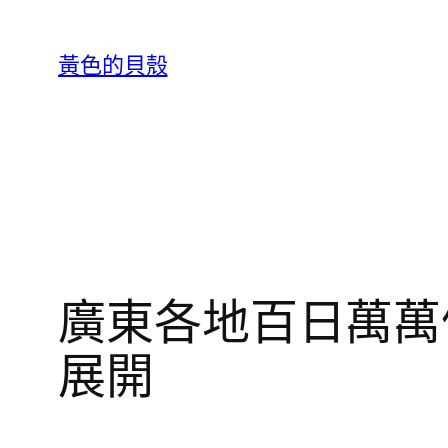
跳
至
黃色的貝殼
主
要
內
容
廣東各地百日萬萬
展開