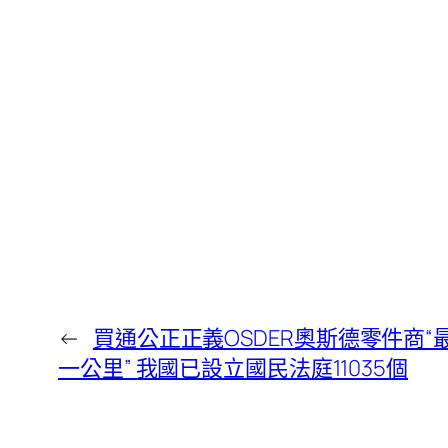
←
買通公正正義OSDER奧斯德零件商“
一公里” 我國已設立國民法庭11035個