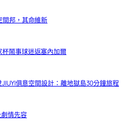
空間邦，其命維新
家杯鬧事球迷返塞內加爾
IUYI俱意空間設計：離地獄島30分鐘旅程
及劇情先容