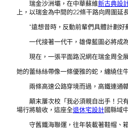
瑞金沙洲壩，在中華蘇維
新古典設
上，以瑞金為中間的22條干路向周圍延
“遠想昔時，反動前輩們具體計劃好
一代接著一代干，雄偉藍圖必將成
現在，一張平面路況網在瑞金周全展
她的蕾絲絲帶像一條優雅的蛇，纏繞住
兩條高速公路穿境而過，高鐵連通
顛末屢次校「我必須親自出手！只
場行將驗收，這座全
退休宅設計
國縣域
守舊鐵海聯運，往年裝載著鞋帽、