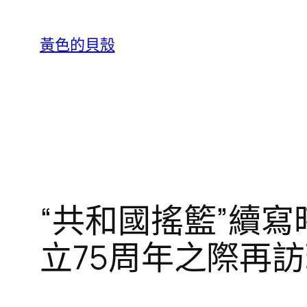
跳
至
黃色的貝殼
主
要
內
容
“共和國搖籃”續寫
立75周年之際再