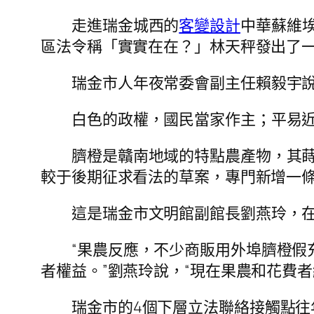
走進瑞金城西的
客變設計
中華蘇維
區法令稱「實實在在？」林天秤發出了
瑞金市人年夜常委會副主任賴毅宇
白色的政權，國民當家作主；平易
臍橙是贛南地域的特點農產物，其蒔
較于後期征求看法的草案，專門新增一條“
這是瑞金市文明館副館長劉燕玲，
“果農反應，不少商販用外埠臍橙假
者權益。”劉燕玲說，“現在果農和花費
瑞金市的4個下層立法聯絡接觸點往