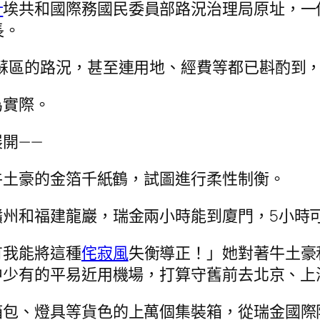
計
埃共和國際務國民委員部路況治理局原址，一
長。
蘇區的路況，甚至連用地、經費等都已斟酌到，
為實際。
開——
牛土豪的金箔千紙鶴，試圖進行柔性制衡。
贛州和福建龍巖，瑞金兩小時能到廈門，5小時
有我能將這種
侘寂風
失衡導正！」她對著牛土豪
中少有的平易近用機場，打算守舊前去北京、上
箱包、燈具等貨色的上萬個集裝箱，從瑞金國際