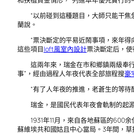
“以前碰到這種題目，大師只能干焦
蘭說。
“票決斷定的平易近鬧事項，來年得
這些項目
loft風室內設計
票決斷定后，使
這兩年來，瑞金在市和鄉鎮兩級奉
事”，經由過程人年夜代表全部旅程搜
豪
“有了人年夜的推進，老蒼生的等待
瑞金，是國民代表年夜會軌制的起
1931年11月，來自各地蘇區的6
蘇維埃共和國姑且中心當局。3年間，草