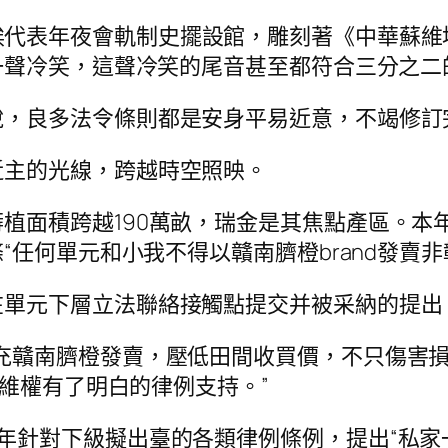
埃代表年夜會軌制史擺設館，雕刻著《中華蘇維
一聲冷笑，這聲冷笑的尾音甚至都符合三分之二
說，良多法令條則都是安身平易近意，不竭修訂
近主的光線，跨越時空照映。
植面積跨越190萬畝，瑞金是其焦點產區。本
任何單元和小我不得以贛南臍橙brand發賣非
在單元下層立法聯絡接觸點提交并被采納的提出
充贛南臍橙發賣，壓低田間收買價，不只傷害損失
者維權有了明白的律例支持。”
年針對下級擬出臺的各類律例條例，提出“私