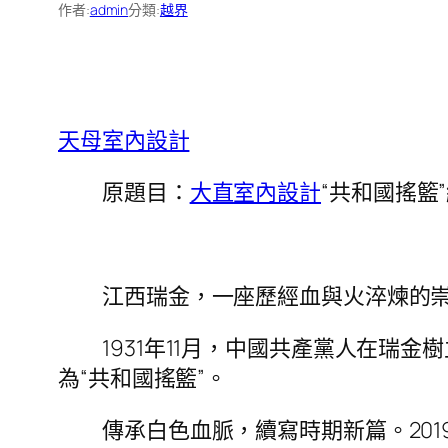
作者:
admin
分類:
越界
天母室內設計
原題目：
大直室內設計
“共和國搖籃
江西瑞金，一座歷經血與火淬煉的
1931年11月，中國共產黨人在瑞
為“共和國搖籃”。
傳承白色血脈，續寫時期新篇。20