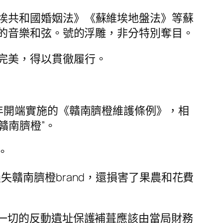
埃共和國婚姻法》《蘇維埃地盤法》等蘇
的音樂和弦。號的浮雕，非分特別奪目。
完美，得以貫徹履行。
年開端實施的《贛南臍橙維護條例》，相
贛南臍橙”。
。
贛南臍橙brand，還損害了果農和花費
家一切的反動遺址保護補葺應該由當局財務