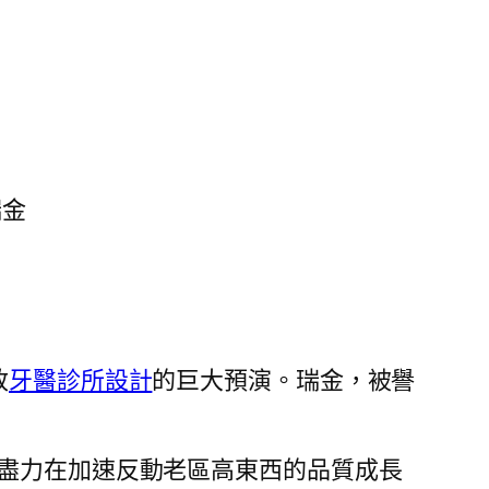
瑞金
政
牙醫診所設計
的巨大預演。瑞金，被譽
“盡力在加速反動老區高東西的品質成長