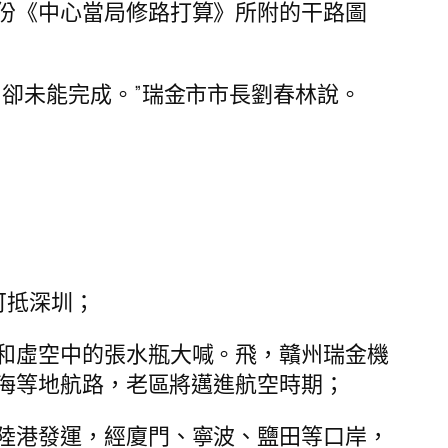
份《中心當局修路打算》所附的干路圖
卻未能完成。”瑞金市市長劉春林說。
可抵深圳；
和虛空中的張水瓶大喊。飛，贛州瑞金機
海等地航路，老區將邁進航空時期；
陸港發運，經廈門、寧波、鹽田等口岸，