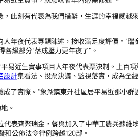
急，此刻有代表為我們措辭，生涯的幸福感越來
向人年夜代表專題陳述，接收滿足度評價。”瑞
得各級部分“落成壓力更年夜了”。
行平易近生實事項目人年夜代表票決制。上百項
宅設計
集看法、投票決議、監視落實，成為全
釀成了實際。”象湖鎮東升社區居平易近鄧小群
源地。
00余位代表齊聚瑞金，餐與加入了中華工農兵蘇
擬和公佈法令律例跨越120部。