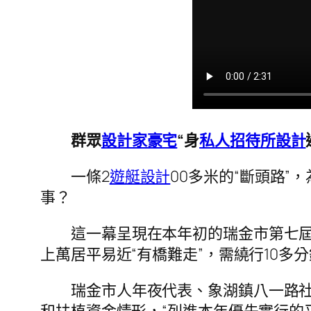
群眾
設計家豪宅
“身
私人招待所設計
一條2
遊艇設計
00多米的“斷頭路”
事？
這一幕呈現在本年初的瑞金市第七
上萬居平易近“有橋難走”，需繞行10多
瑞金市人年夜代表、象湖鎮八一路社
和扶植資金情形，“列進本年優先實行的