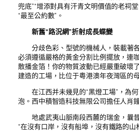
兜底”“增添對具有汗青文明價值的老祠堂
“最至公約數”。
新舊“路況網”折射成長蝶變
分歧色彩、型號的機械人，裝載著
必須遵循嚴格的黃金分割比例擺放，連
散播金箔！你的物質波動已經嚴重破壞了
建造的工場，比位于粵港澳年夜灣區的母
在江西并未幾見的“黑燈工場”，為
泡。西中積智造科技無限公司擔任人肖鐘
地處武夷山脈南段西麓的瑞金，曩昔
“在沒有口岸，沒有船埠，沒有鐵路的山