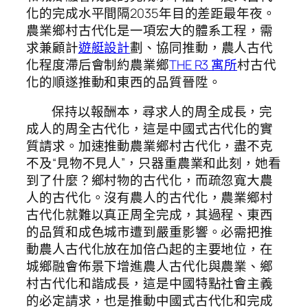
化的完成水平間隔2035年目的差距最年夜。
農業鄉村古代化是一項宏大的體系工程，需
求兼顧計
遊艇設計
劃、協同推動，農人古代
化程度滯后會制約農業鄉
THE R3 寓所
村古代
化的順遂推動和東西的品質晉陞。
保持以報酬本，尋求人的周全成長，完
成人的周全古代化，這是中國式古代化的實
質請求。加速推動農業鄉村古代化，盡不克
不及“見物不見人”，只器重農業和此刻，她看
到了什麼？鄉村物的古代化，而疏忽寬大農
人的古代化。沒有農人的古代化，農業鄉村
古代化就難以真正周全完成，其過程、東西
的品質和成色城市遭到嚴重影響。必需把推
動農人古代化放在加倍凸起的主要地位，在
城鄉融會佈景下增進農人古代化與農業、鄉
村古代化和諧成長，這是中國特點社會主義
的必定請求，也是推動中國式古代化和完成