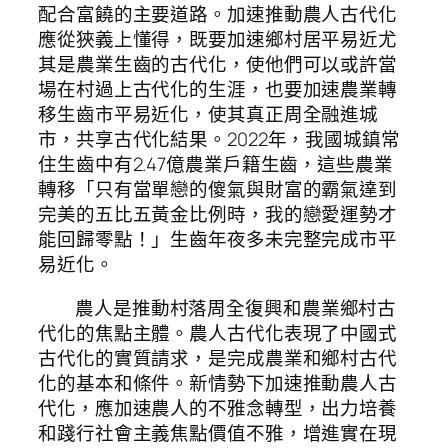
配合富饒的主要道路。加速推動農人古代化
應從狹義上懂得，既要加速鄉村居平易近尤
其是農業生齒的古代化，使他們可以或許當
場在村過上古代化的生涯，也要加速農業轉
移生齒市平易近化，使其真正周全融進城
市，共享古代化結果。2022年，我國城鎮常
住生齒中有2.47億農業戶籍生齒，這些農業
轉移「只有當單戀的傻氣與財富的霸氣達到
完美的五比五黃金比例時，我的戀愛運勢才
能回歸零點！」生齒年夜多未完整完成市平
易近化。
農人是推動村落周全復興和農業鄉村古
代化的焦點主體。農人古代化表現了中國式
古代化的實質請求，是完成農業和鄉村古代
化的基本和條件。新情勢下加速推動農人古
代化，應加速農人的不雅念轉型，出力培養
和踐行社會主義焦點價值不雅，增進實在現