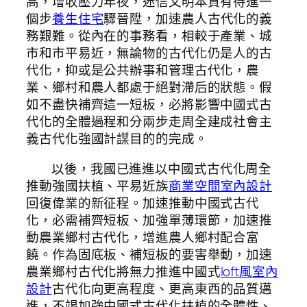
高，增收壓力年夜，迷信文明本質有待進一
個步
養生住宅
驟晉陞，加速農人古代化的義
務艱難。從內在的事務看，相較于產業、城
市和市平易近，無論物的古代化仍是人的古
代化，抑或是公共辦事和管理古代化，農
業、鄉村和農人都處于絕對滯后的狀態。假
如不盡快補齊這一短板，必將影響中國式古
代化的全體過程和分兩步走周全建成社會主
義古代化強國計謀目的的完成。
以後，我國已進進以中國式古代化周全
推動強國扶植、平易近族
商業空間室內設計
回復偉業的新征程。加速推動中國式古代
化，必需補齊短板、加強單薄環節，加速推
動農業鄉村古代化，增進農人鄉村配合富
饒。作為固底板、補短板的要害舉動，加速
農業鄉村古代化將無力推進中國式
loft風室內
設計
古代化向更高程度、更高東西的品質邁
進，不竭加強中國式古代化扶植的全體性、