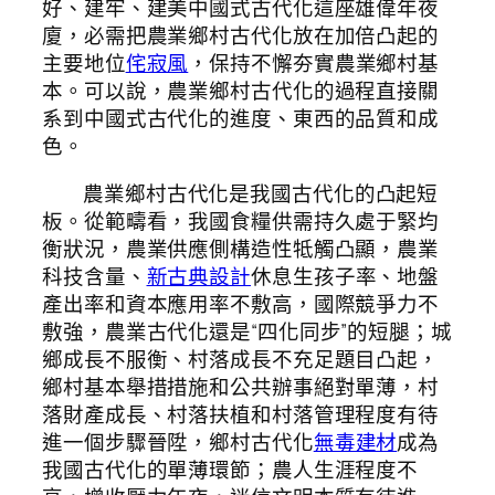
好、建牢、建美中國式古代化這座雄偉年夜
廈，必需把農業鄉村古代化放在加倍凸起的
主要地位
侘寂風
，保持不懈夯實農業鄉村基
本。可以說，農業鄉村古代化的過程直接關
系到中國式古代化的進度、東西的品質和成
色。
農業鄉村古代化是我國古代化的凸起短
板。從範疇看，我國食糧供需持久處于緊均
衡狀況，農業供應側構造性牴觸凸顯，農業
科技含量、
新古典設計
休息生孩子率、地盤
產出率和資本應用率不敷高，國際競爭力不
敷強，農業古代化還是“四化同步”的短腿；城
鄉成長不服衡、村落成長不充足題目凸起，
鄉村基本舉措措施和公共辦事絕對單薄，村
落財產成長、村落扶植和村落管理程度有待
進一個步驟晉陞，鄉村古代化
無毒建材
成為
我國古代化的單薄環節；農人生涯程度不