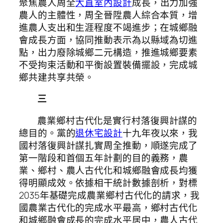
聚焦農人周全
大直室內設計
成長，出力加強
農人的主體性，周全晉陞農人綜合本質，增
進農人支出和生涯程度不竭進步；在城鄉融
會成長方面，協同推動表示為以縣域為切進
點，出力廢除城鄉二元構造，推進城鄉要素
不受拘束活動和平衡設置裝備擺設，完成城
鄉共建共享共榮。
三
農業鄉村古代化是實行村落復興計謀的
總目的。黨的
退休宅設計
十九年夜以來，我
國村落復興計謀扎實周全推動，順遂完成了
第一階段和首個五年計劃的目的義務，農
業、鄉村、農人古代化和城鄉融會成長均獲
得明顯成效。依據相干統計數據剖析，對標
2035年基礎完成農業鄉村古代化的請求，我
國農業古代化的完成水平最高，鄉村古代化
和城鄉融會成長的完成水平居中，農人古代