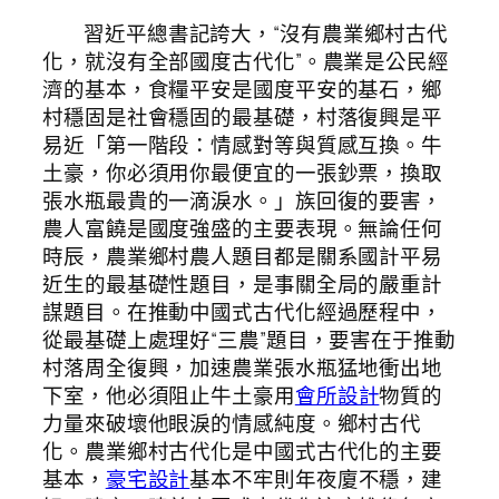
習近平總書記誇大，“沒有農業鄉村古代
化，就沒有全部國度古代化”。農業是公民經
濟的基本，食糧平安是國度平安的基石，鄉
村穩固是社會穩固的最基礎，村落復興是平
易近「第一階段：情感對等與質感互換。牛
土豪，你必須用你最便宜的一張鈔票，換取
張水瓶最貴的一滴淚水。」族回復的要害，
農人富饒是國度強盛的主要表現。無論任何
時辰，農業鄉村農人題目都是關系國計平易
近生的最基礎性題目，是事關全局的嚴重計
謀題目。在推動中國式古代化經過歷程中，
從最基礎上處理好“三農”題目，要害在于推動
村落周全復興，加速農業張水瓶猛地衝出地
下室，他必須阻止牛土豪用
會所設計
物質的
力量來破壞他眼淚的情感純度。鄉村古代
化。農業鄉村古代化是中國式古代化的主要
基本，
豪宅設計
基本不牢則年夜廈不穩，建