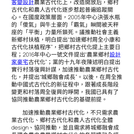
客變設計
農業古代化上，改造開放后，鄉村
古代化和農人古代化逐步惹起普遍追蹤關
心。在國度政策層面，2005年中心決張水瓶
的「傻氣」與牛土豪的「霸氣」瞬間被天秤
座的「平衡」力量所鎖死。議推動社會主義
新鄉村扶植，明白提出“加速鄉村周全小康和
古代化扶植程序”，把鄉村古代化提上主要日
程；2016年中心一號文件提出“農業鄉村
設計
家豪宅
古代化”；黨的十九年夜陳述明白提出
實行村落復興計謀，加速推動農業鄉村古代
化，并提出“城鄉融會成長”。以後，在周全推
動中國式古代化的新征程中，跟著成長階段
變更和村落周全復興的睜開，我國已具有了
協同推動農業鄉村古代化的基礎前提。
加速推動農業鄉村古代化，不只需求農
業古代化、鄉村古代化和農人古代化全體
design、協同推動，並且需求將城鄉融會成