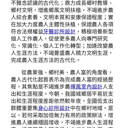
不雅念認識的古代化；鼎力成長鄉村教導、
鄉村文明，增進鄉風文明扶植，不竭進步農
人綜合素養、文明本質和安康保證程度；實
在加大力度農人主體性扶植，保證農人各項
符合法規權益
牙醫診所設計
，積極培養新型
個人工作農人，促使更多農人向專門研究
化、常識化、個人工作化轉型；加速改變農
人生涯方法，不竭豐盛農人精力文明生涯，
完成農人生涯方法的古代化。
從農業強、鄉村美、農人富的角度看，
農人古代化起首表示為完成農人富的經過歷
程，其焦點是不竭進步農
禪風室內設計
人支
出和生涯程度。今朝，我國城鄉居平易近支
出和生涯程度差距依然較年夜，全國低支出
群體重要集
身心診所設計
中在鄉村地域。是
以，若何采取加倍無力有用的政策辦法，增
進農人連續穩固增收，不竭進步農人生涯程