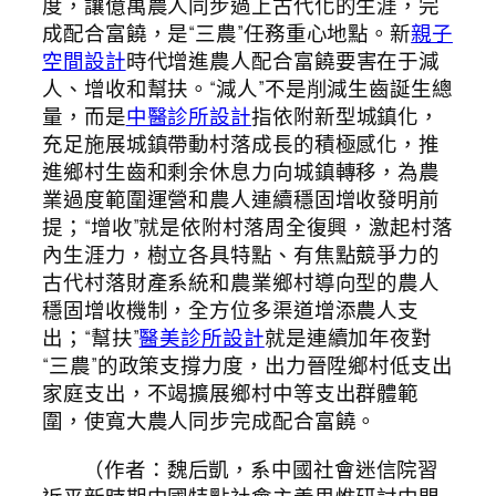
度，讓億萬農人同步過上古代化的生涯，完
成配合富饒，是“三農”任務重心地點。新
親子
空間設計
時代增進農人配合富饒要害在于減
人、增收和幫扶。“減人”不是削減生齒誕生總
量，而是
中醫診所設計
指依附新型城鎮化，
充足施展城鎮帶動村落成長的積極感化，推
進鄉村生齒和剩余休息力向城鎮轉移，為農
業過度範圍運營和農人連續穩固增收發明前
提；“增收”就是依附村落周全復興，激起村落
內生涯力，樹立各具特點、有焦點競爭力的
古代村落財產系統和農業鄉村導向型的農人
穩固增收機制，全方位多渠道增添農人支
出；“幫扶”
醫美診所設計
就是連續加年夜對
“三農”的政策支撐力度，出力晉陞鄉村低支出
家庭支出，不竭擴展鄉村中等支出群體範
圍，使寬大農人同步完成配合富饒。
（作者：魏后凱，系中國社會迷信院習