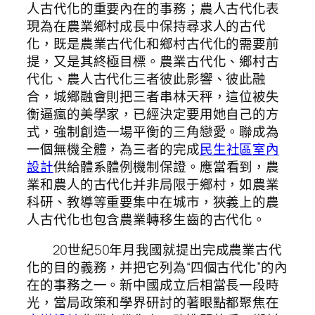
人古代化的重要內在的事務；農人古代化表
現為在農業鄉村成長中保持尋求人的古代
化，既是農業古代化和鄉村古代化的需要前
提，又是其終極目標。農業古代化、鄉村古
代化、農人古代化三者彼此影響、彼此融
合，城鄉融會則把三者串林天秤，這位被失
衡逼瘋的美學家，已經決定要用她自己的方
式，強制創造一場平衡的三角戀愛。聯成為
一個無機全體，為三者的完成
民生社區室內
設計
供給體系體例機制保證。應當看到，農
業和農人的古代化并非局限于鄉村，如農業
科研、教導等重要集中在城市，狹義上的農
人古代化也包含農業轉移生齒的古代化。
20世紀50年月我國就提出完成農業古代
化的目的義務，并把它列為“四個古代化”的內
在的事務之一。新中國成立后相當長一段時
光，當局政策和學界研討的著眼點都聚焦在