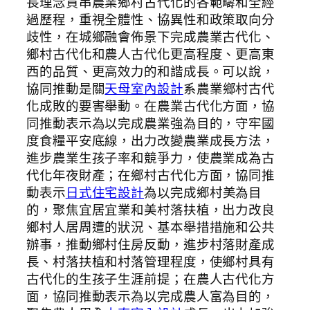
長理念貫串農業鄉村古代化的各範疇和全經
過歷程，重視全體性、協異性和政策取向分
歧性，在城鄉融會佈景下完成農業古代化、
鄉村古代化和農人古代化更高程度、更高東
西的品質、更高效力的和諧成長。可以說，
協同推動是關
天母室內設計
系農業鄉村古代
化成敗的要害舉動。在農業古代化方面，協
同推動表示為以完成農業強為目的，守牢國
度食糧平安底線，出力改變農業成長方法，
進步農業生孩子率和競爭力，使農業成為古
代化年夜財產；在鄉村古代化方面，協同推
動表示
日式住宅設計
為以完成鄉村美為目
的，聚焦宜居宜業和美村落扶植，出力改良
鄉村人居周遭的狀況、基本舉措措施和公共
辦事，推動鄉村住房反動，進步村落財產成
長、村落扶植和村落管理程度，使鄉村具有
古代化的生孩子生涯前提；在農人古代化方
面，協同推動表示為以完成農人富為目的，