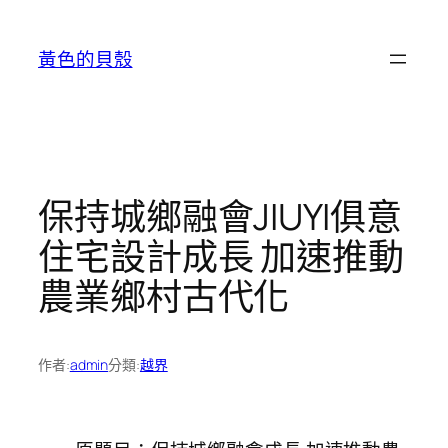
跳
至
黃色的貝殼
主
要
內
容
保持城鄉融會JIUYI俱意
住宅設計成長 加速推動
農業鄉村古代化
作者:
admin
分類:
越界