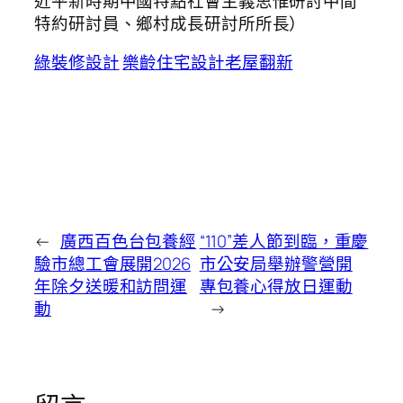
近平新時期中國特點社會主義思惟研討中間
特約研討員、鄉村成長研討所所長）
綠裝修設計
樂齡住宅設計
老屋翻新
←
廣西百色台包養經
“110”差人節到臨，重慶
驗市總工會展開2026
市公安局舉辦警營開
年除夕送暖和訪問運
專包養心得放日運動
動
→