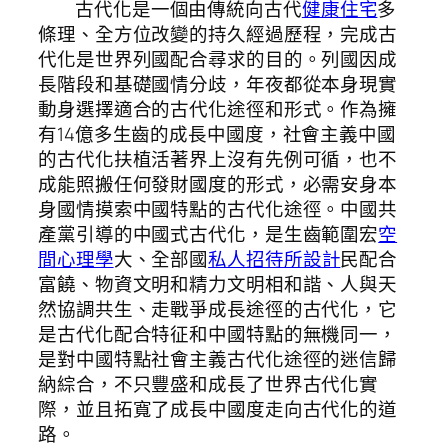
古代化是一個由傳統向古代
健康住宅
多
條理、全方位改變的持久經過歷程，完成古
代化是世界列國配合尋求的目的。列國因成
長階段和基礎國情分歧，年夜都從本身現實
動身選擇適合的古代化途徑和形式。作為擁
有14億多生齒的成長中國度，社會主義中國
的古代化扶植活著界上沒有先例可循，也不
成能照搬任何發財國度的形式，必需安身本
身國情摸索中國特點的古代化途徑。中國共
產黨引導的中國式古代化，是生齒範圍宏
空
間心理學
大、全部國
私人招待所設計
民配合
富饒、物資文明和精力文明相和諧、人與天
然協調共生、走戰爭成長途徑的古代化，它
是古代化配合特征和中國特點的無機同一，
是對中國特點社會主義古代化途徑的迷信歸
納綜合，不只豐盛和成長了世界古代化實
際，並且拓寬了成長中國度走向古代化的道
路。