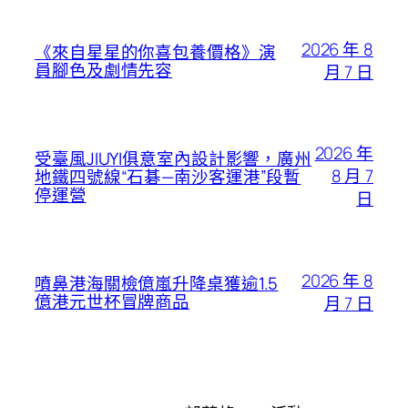
2026 年 8
《來自星星的你喜包養價格》演
員腳色及劇情先容
月 7 日
2026 年
受臺風JIUYI俱意室內設計影響，廣州
8 月 7
地鐵四號線“石碁—南沙客運港”段暫
停運營
日
2026 年 8
噴鼻港海關檢億嵐升降桌獲逾1.5
億港元世杯冒牌商品
月 7 日