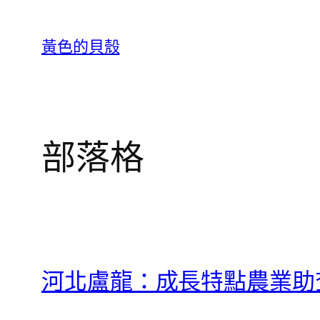
跳
至
黃色的貝殼
主
要
內
容
部落格
河北盧龍：成長特點農業助