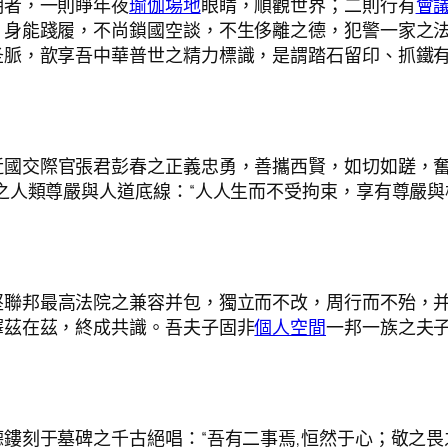
明者，一則睜年夜
瑜伽場地
眼睛，順觀世界；二則行有
會
，身能踐履，不尚鎖國空談，不生侈離之德，犯警一家之
圣脈，歆享吾中華普世之精力標識，是謂踏石留印、抓鐵
國交際官張君彭春之正義忠勇，善攜西賢，如切如蹉，奮書
之人類尊嚴與人道底線：“人人生而不受拘束，享有尊嚴
堅聯邦最高法院之兼容并包，獨立而不改，周行而不殆，
釋茲在茲，終成共識。吾夫子固非
個人空間
一邦一族之夫
鏤刻于墓碑之千古絕唱：“吾有二事焉,恒然于心；敬之畏