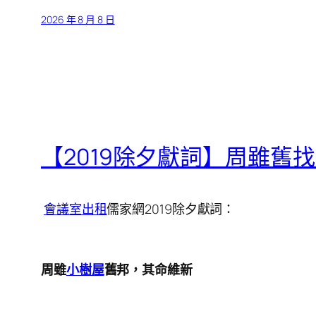
2026 年 8 月 8 日
【2019除夕獻詞】周雖舊
會議室出租
儒家網2019除夕獻詞：
周雖
小樹屋
舊邦，其命維新