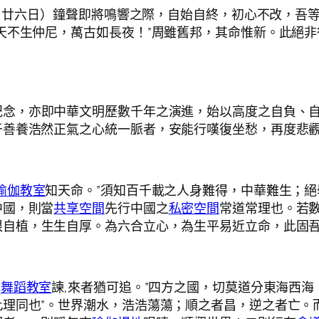
冬月廿六日）鐘聲即將鳴響之際，自始自終，初心不改，吾
天不生仲尼，萬古如長夜！”周雖舊邦，其命惟新。此絕
紀念，亦即中華文明歷數千年之演進，始以高度之自負、
善養浩然正氣之心統一脈者，安能行嘆復坐愁，再度悲觀
瑜伽教室
知天命。”須知百千載之人身難得，中華難生；
中國，則當
共享空間
先行中國之
私密空間
常道常理也。若
根自植，生生自厚。為六合立心，為生平易近立命，此固
成
舞蹈教室
諫,來者猶可追。”四方之國，切莫道分東海西海
理同也”。世界潮水，浩浩蕩蕩；順之者昌，逆之者亡。