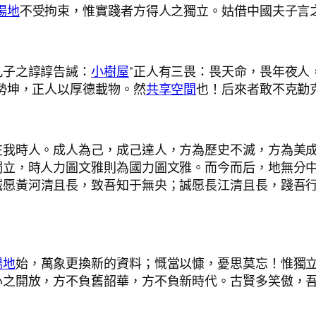
場地
不受拘束，惟實踐者方得人之獨立。姑借中國夫子言
孔子之諄諄告誡：
小樹屋
“正人有三畏：畏天命，畏年夜人
勢坤，正人以厚德載物。然
共享空間
也！后來者敢不克勤
在我時人。成人為己，成己達人，方為歷史不滅，方為美
獨立，時人力圖文雅則為國力圖文雅。而今而后，地無分
誠愿黃河清且長，致吾知于無央；誠愿長江清且長，踐吾
場地
始，萬象更換新的資料；慨當以慷，憂思莫忘！惟獨
心之開放，方不負舊韶華，方不負新時代。古賢多笑傲，