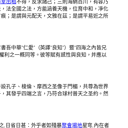
議室出租
不得，反求諸己；三則海納百川，有容乃
法，法全國之法，方能涵養天機，位育中和，凈化
有痕；是謂與元配天，文雅在茲；是謂平易近之所
吾中華“仁愛”（英譯“良知”）暨“四海之內皆兄
與權利之一概同等。彼等賦有感性與良知，并應以
并設孔子、梭倫、摩西之圣像于門楣，共尊為世界
子，其發乎四端之言，乃符合球村普天之圣約。然
之,日省日甚：外乎者如殘暴
聚會場地
星穹,內在者