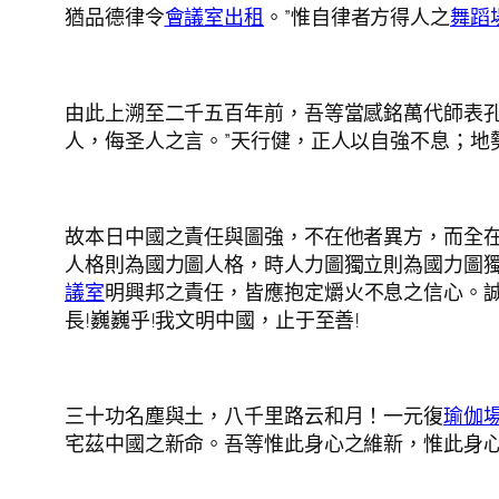
猶品德律令
會議室出租
。”惟自律者方得人之
舞蹈
由此上溯至二千五百年前，吾等當感銘萬代師表
人，侮圣人之言。”天行健，正人以自強不息；地
故本日中國之責任與圖強，不在他者異方，而全
人格則為國力圖人格，時人力圖獨立則為國力圖
議室
明興邦之責任，皆應抱定爝火不息之信心。
長!巍巍乎!我文明中國，止于至善!
三十功名塵與土，八千里路云和月！一元復
瑜伽
宅茲中國之新命。吾等惟此身心之維新，惟此身