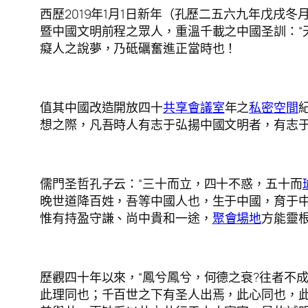
西歷2019年1月1日新年（孔歷二五六九年戊戌
暨中國文明前程之眾人，重溫千載之中國圣訓：“
癡人之說夢，乃砥礪奮進正當時也！
值其中國改造開放四十
共享會議室
年之
私密空間
想之際，凡吾時人有志于弘揚中國文明者，有志于
儒門圣哲孔子云：“三十而立，四十不惑，五十而
晚世道降百姓，吾等中國人也，生于中國，育于
惟有持盈守謙、尚中貴和一途，
聚會場地
方能靈
歷觀四十年以來，“鳳兮鳳兮，何德之衰?往者不
此理同也；千百世之下有圣人出焉，此心同也，此