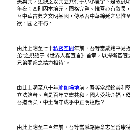
美與共，更缺乏以共立共行于小小寰宇。是故誠
年夜；四則固本培元，國格完整。惟吾心有敬畏
吾中華古典之文明基因，傳承吾中華綿延之思惟
欲，國之不朽。
由此上溯至七十
私密空間
年前，吾等當感銘平易近
弟”之規語于《世界人權宣言》首章，以捍衛基礎
兄弟關系之精力相待”。
由此上溯至八十年
瑜伽場地
前，吾等當感銘美利
立法始者。自是百年立憲共和，國人受茲介福，
吾道西矣，中土尚守成乎中正明達哉？
由此上溯至二百年前，吾等當感銘德意志圣哲康德