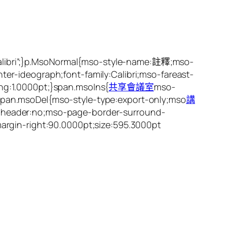
Calibri”;}p.MsoNormal{mso-style-name:註釋;mso-
nter-ideograph;font-family:Calibri;mso-fareast-
ng:1.0000pt;}span.msoIns{
共享會議室
mso-
;}span.msoDel{mso-style-type:export-only;mso
講
header:no;mso-page-border-surround-
argin-right:90.0000pt;size:595.3000pt