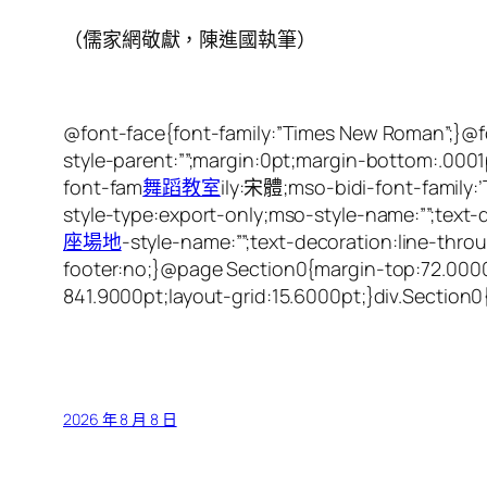
（儒家網敬獻，陳進國執筆）
@font-face{font-family:”Times New Roman”;}@f
style-parent:””;margin:0pt;margin-bottom:.0001p
font-fam
舞蹈教室
ily:宋體;mso-bidi-font-family:
style-type:export-only;mso-style-name:””;text-
座場地
-style-name:””;text-decoration:line-throu
footer:no;}@page Section0{margin-top:72.0000
841.9000pt;layout-grid:15.6000pt;}div.Section
2026 年 8 月 8 日