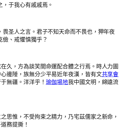
之，于我心有戚戚焉。
，畏圣人之言。君子不知天命而不畏也，狎年夜
克儉、戒懼慎獨乎？
成在久，方為談笑間命運配合體之行焉。時人力圖
中心邊陲，族無分少平易近年夜漢，皆有文
共享會
行于無疆。洋洋乎！
瑜伽場地
我中國文明，綿遠流
立之思惟，不受拘束之精力，乃宅茲儒家之新命，
吾道務提撕！