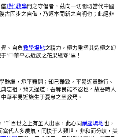
等儒
1對1教學
門之守倡者，茲向一切關切當代中國
非復古固步之自侮，乃返本開新之自明也；此絕非
自覺、自負
教學場地
之精力，極力重塑其造極之幻
于“中華平易近族之花果飄零”焉！
絕學難繼，承平難開；知己難致，平易近貴難行。
數典忘祖，背天違道，吾等良能不忍也。故吾時人
吾中華平易近族生于憂患之圣教焉。
，“千百世之上有圣人出焉，此心同
講座場地
也，
而當代人多戾氣，同棲于人類世，非和而分歧，美