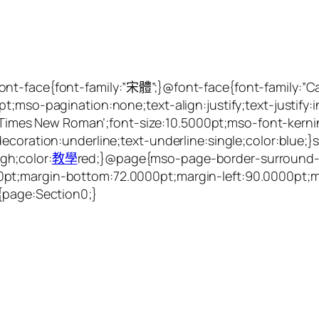
ont-face{font-family:”宋體”;}@font-face{font-family:”
t;mso-pagination:none;text-align:justify;text-justify:i
’Times New Roman’;font-size:10.5000pt;mso-font-kerni
decoration:underline;text-underline:single;color:blue
gh;color:
教學
red;}@page{mso-page-border-surround-
pt;margin-bottom:72.0000pt;margin-left:90.0000pt;m
0{page:Section0;}